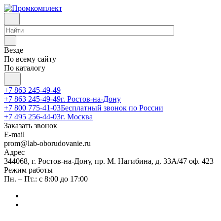
Везде
По всему сайту
По каталогу
+7 863 245-49-49
+7 863 245-49-49
г. Ростов-на-Дону
+7 800 775-41-03
Бесплатный звонок по России
+7 495 256-44-03
г. Москва
Заказать звонок
E-mail
prom@lab-oborudovanie.ru
Адрес
344068, г. Ростов-на-Дону, пр. М. Нагибина, д. 33А/47 оф. 423
Режим работы
Пн. – Пт.: с 8:00 до 17:00