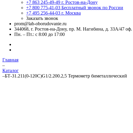
+7 863 245-49-49
г. Ростов-на-Дону
+7 800 775-41-03
Бесплатный звонок по России
+7 495 256-44-03
г. Москва
Заказать звонок
prom@lab-oborudovanie.ru
344068, г. Ростов-на-Дону, пр. М. Нагибина, д. 33А/47 оф.
Пн. – Пт.: с 8:00 до 17:00
Главная
–
Каталог
–
БТ-31.211(0-120C)G1/2.200.2,5 Термометр биметаллический