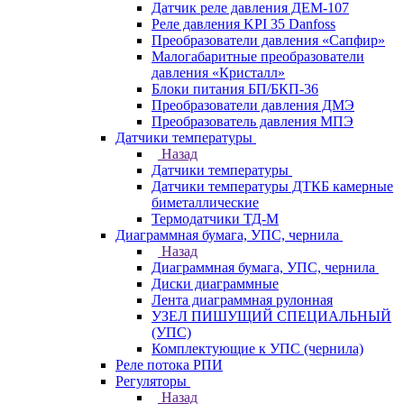
Датчик реле давления ДЕМ-107
Реле давления KPI 35 Danfoss
Преобразователи давления «Сапфир»
Малогабаритные преобразователи
давления «Кристалл»
Блоки питания БП/БКП-36
Преобразователи давления ДМЭ
Преобразователь давления МПЭ
Датчики температуры
Назад
Датчики температуры
Датчики температуры ДТКБ камерные
биметаллические
Термодатчики ТД-М
Диаграммная бумага, УПС, чернила
Назад
Диаграммная бумага, УПС, чернила
Диски диаграммные
Лента диаграммная рулонная
УЗЕЛ ПИШУЩИЙ СПЕЦИАЛЬНЫЙ
(УПС)
Комплектующие к УПС (чернила)
Реле потока РПИ
Регуляторы
Назад