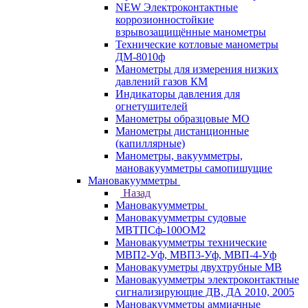
NEW Электроконтактные
коррозионностойкие
взрывозащищённые манометры
Технические котловые манометры
ДМ-8010ф
Манометры для измерения низких
давлений газов КМ
Индикаторы давления для
огнетушителей
Манометры образцовые МО
Манометры дистанционные
(капиллярные)
Манометры, вакуумметры,
мановакуумметры самопишущие
Мановакуумметры
Назад
Мановакуумметры
Мановакуумметры судовые
МВТПСф-100ОМ2
Мановакуумметры технические
МВП2-Уф, МВП3-Уф, МВП-4-Уф
Мановакууметры двухтрубные МВ
Мановакуумметры электроконтактные
сигнализирующие ДВ, ДА 2010, 2005
Мановакуумметры аммиачные