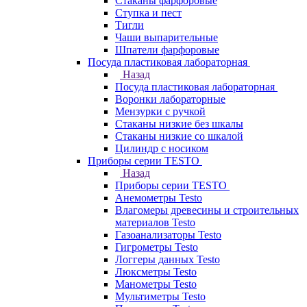
Стаканы фарфоровые
Ступка и пест
Тигли
Чаши выпарительные
Шпатели фарфоровые
Посуда пластиковая лабораторная
Назад
Посуда пластиковая лабораторная
Воронки лабораторные
Мензурки с ручкой
Стаканы низкие без шкалы
Стаканы низкие со шкалой
Цилиндр с носиком
Приборы серии TESTO
Назад
Приборы серии TESTO
Анемометры Testo
Влагомеры древесины и строительных
материалов Testo
Газоанализаторы Testo
Гигрометры Testo
Логгеры данных Testo
Люксметры Testo
Манометры Testo
Мультиметры Testo