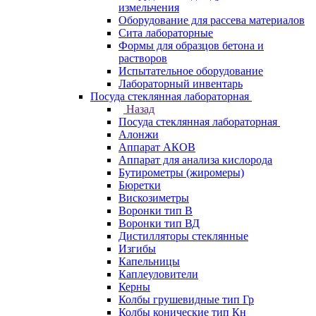
измельчения
Оборудование для рассева материалов
Сита лабораторные
Формы для образцов бетона и
растворов
Испытательное оборудование
Лабораторный инвентарь
Посуда стеклянная лабораторная
Назад
Посуда стеклянная лабораторная
Алонжи
Аппарат АКОВ
Аппарат для анализа кислорода
Бутирометры (жиромеры)
Бюретки
Вискозиметры
Воронки тип В
Воронки тип ВД
Дистилляторы стеклянные
Изгибы
Капельницы
Каплеуловители
Керны
Колбы грушевидные тип Гр
Колбы конические тип Кн