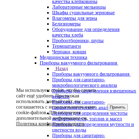
качества клейковины
Лабораторные мельницы
Шкафы сушильные зерновые
Влагомеры для зерна
Белизномеры
Оборудование для определения
качества хлеба
Пробоотборники, щупы
Термоштанги
Черпаки, ковши
Медицинская техника
Приборы вакуумного фильтрования
Назад
Приборы вакуумного фильтрования
Приборы для санитарно-
микробиологического анализа
Мы используем cookie, чтобы сделать
Приборы для определения взвешенных
сайт ещё удобнее. Продолжая
веществ
использовать данный сайт, вы
Приборы для санитарно-
соглашаетесь с использованием нами
Принять
паразитологического анализа
cookie-файлов. Для получения
Приборы для определения чистоты
дополнительной информации см.
нефтепродуктов, топлив и масел
Политика конфиденциальности
.
Приборы для определения мутности и
цветности воды
Приборы для санитарно-