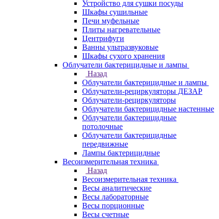
Устройство для сушки посуды
Шкафы сушильные
Печи муфельные
Плиты нагревательные
Центрифуги
Ванны ультразвуковые
Шкафы сухого хранения
Облучатели бактерицидные и лампы
Назад
Облучатели бактерицидные и лампы
Облучатели-рециркуляторы ДЕЗАР
Облучатели-рециркуляторы
Облучатели бактерицидные настенные
Облучатели бактерицидные
потолочные
Облучатели бактерицидные
передвижные
Лампы бактерицидные
Весоизмерительная техника
Назад
Весоизмерительная техника
Весы аналитические
Весы лабораторные
Весы порционные
Весы счетные