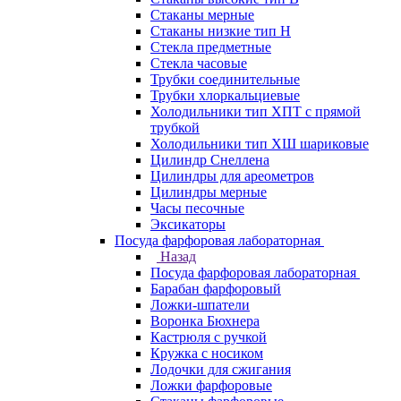
Стаканы мерные
Стаканы низкие тип Н
Стекла предметные
Стекла часовые
Трубки соединительные
Трубки хлоркальциевые
Холодильники тип ХПТ с прямой
трубкой
Холодильники тип ХШ шариковые
Цилиндр Снеллена
Цилиндры для ареометров
Цилиндры мерные
Часы песочные
Эксикаторы
Посуда фарфоровая лабораторная
Назад
Посуда фарфоровая лабораторная
Барабан фарфоровый
Ложки-шпатели
Воронка Бюхнера
Кастрюля с ручкой
Кружка с носиком
Лодочки для сжигания
Ложки фарфоровые