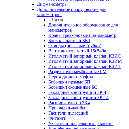
Дифманометры
Дополнительное оборудование для
манометров
Назад
Дополнительное оборудование для
манометров
Краны трехходовые под манометр
Блок клапанный БК1
Отводы (петлевые трубки)
Вентиль игольчатый 15с54бк
Игольчатый запорный клапан КЗИС
Игольчатый запорный клапан КЗИМ
Игольчатый запорный клапан КЗИТ
Разделители мембранные РМ
Переходники и муфты
Бобышки прямые БП
Бобышки скошенные БС
Закладные конструкции ЗК 4
Закладные конструкции ЗК 14
Расширители по ЗК4
Прокладки-шайбы
Гасители пульсаций
Фитинги
Указатели предельного давления
Демпфирующие жидкости