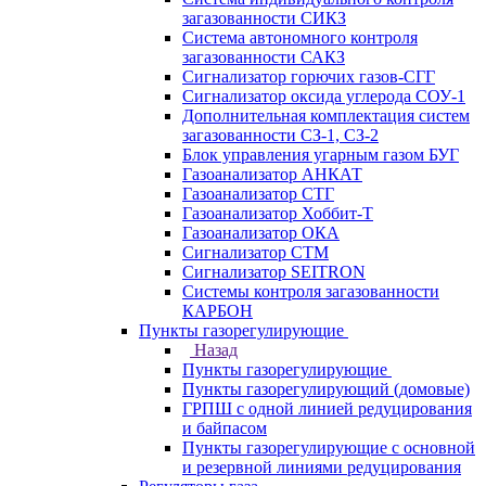
загазованности СИКЗ
Система автономного контроля
загазованности САКЗ
Сигнализатор горючих газов-СГГ
Сигнализатор оксида углерода СОУ-1
Дополнительная комплектация систем
загазованности СЗ-1, СЗ-2
Блок управления угарным газом БУГ
Газоанализатор АНКАТ
Газоанализатор СТГ
Газоанализатор Хоббит-Т
Газоанализатор ОКА
Сигнализатор СТМ
Сигнализатор SEITRON
Системы контроля загазованности
КАРБОН
Пункты газорегулирующие
Назад
Пункты газорегулирующие
Пункты газорегулирующий (домовые)
ГРПШ с одной линией редуцирования
и байпасом
Пункты газорегулирующие с основной
и резервной линиями редуцирования