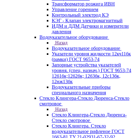
Трансформатор розжига ИВН
Управление горением
Контрольный электрод КЭ
КЭГ - Клапан электромагнитный
ИДМ и ДДМ Датчики и измерители
давления
Водоуказательное оборудование
Назад
Водоуказательное оборудование
Указатели уровня жидкости 12кч11бк
(рамки) ГОСТ 9653-74
Запорные устройства указателей
уровня. (спец. назнач.) ГОСТ 9653-74
12б1бк;12б2бк; 12б3бк, 12с13бк,
12нж13бк
Водоуказательные приборы
специального назначения
Стекло Клингера-Стекло Дюренса-Стекло
смотровое
Назад
Стекло Клингера-Стекло Дюренса-
Стекло смотровое
Стекло Клингера. Стекло
водоуказательное рифленое ГОСТ
1663-81 ТУ 21-02931-67-32-92