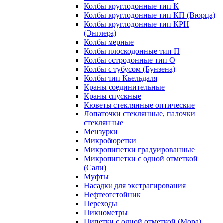
Колбы круглодонные тип К
Колбы круглодонные тип КП (Вюрца)
Колбы круглодонные тип КРН
(Энглера)
Колбы мерные
Колбы плоскодонные тип П
Колбы остродонные тип О
Колбы с тубусом (Бунзена)
Колбы тип Кьельдаля
Краны соединительные
Краны спускные
Кюветы стеклянные оптические
Лопаточки стеклянные, палочки
стеклянные
Мензурки
Микробюретки
Микропипетки градуированные
Микропипетки с одной отметкой
(Сали)
Муфты
Насадки для экстрагирования
Нефтеотстойник
Переходы
Пикнометры
Пипетки с одной отметкой (Мора)