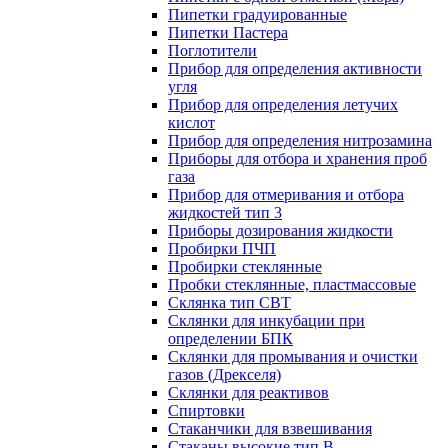
Пипетки градуированные
Пипетки Пастера
Поглотители
Прибор для определения активности
угля
Прибор для определения летучих
кислот
Прибор для определения нитрозамина
Приборы для отбора и хранения проб
газа
Прибор для отмеривания и отбора
жидкостей тип 3
Приборы дозирования жидкости
Пробирки ПЧП
Пробирки стеклянные
Пробки стеклянные, пластмассовые
Склянка тип СВТ
Склянки для инкубации при
определении БПК
Склянки для промывания и очистки
газов (Дрекселя)
Склянки для реактивов
Спиртовки
Стаканчики для взвешивания
Стаканы высокие тип В