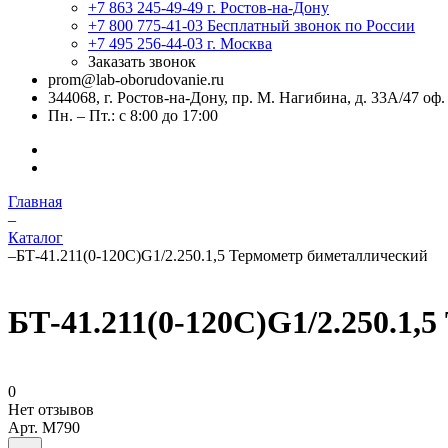
+7 863 245-49-49
г. Ростов-на-Дону
+7 800 775-41-03
Бесплатный звонок по России
+7 495 256-44-03
г. Москва
Заказать звонок
prom@lab-oborudovanie.ru
344068, г. Ростов-на-Дону, пр. М. Нагибина, д. 33А/47 оф.
Пн. – Пт.: с 8:00 до 17:00
Главная
–
Каталог
–
БТ-41.211(0-120C)G1/2.250.1,5 Термометр биметаллический
БТ-41.211(0-120C)G1/2.250.1,
0
Нет отзывов
Арт.
M790