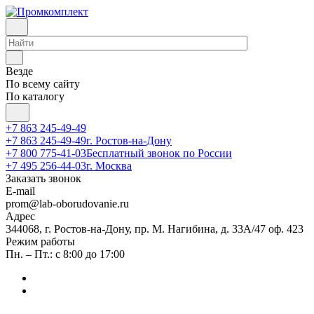
Везде
По всему сайту
По каталогу
+7 863 245-49-49
+7 863 245-49-49
г. Ростов-на-Дону
+7 800 775-41-03
Бесплатный звонок по России
+7 495 256-44-03
г. Москва
Заказать звонок
E-mail
prom@lab-oborudovanie.ru
Адрес
344068, г. Ростов-на-Дону, пр. М. Нагибина, д. 33А/47 оф. 423
Режим работы
Пн. – Пт.: с 8:00 до 17:00