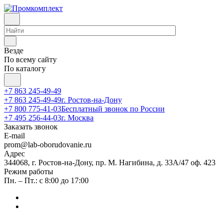
Везде
По всему сайту
По каталогу
+7 863 245-49-49
+7 863 245-49-49
г. Ростов-на-Дону
+7 800 775-41-03
Бесплатный звонок по России
+7 495 256-44-03
г. Москва
Заказать звонок
E-mail
prom@lab-oborudovanie.ru
Адрес
344068, г. Ростов-на-Дону, пр. М. Нагибина, д. 33А/47 оф. 423
Режим работы
Пн. – Пт.: с 8:00 до 17:00