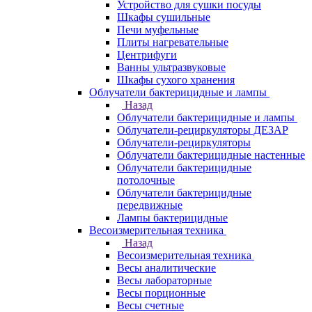
Устройство для сушки посуды
Шкафы сушильные
Печи муфельные
Плиты нагревательные
Центрифуги
Ванны ультразвуковые
Шкафы сухого хранения
Облучатели бактерицидные и лампы
Назад
Облучатели бактерицидные и лампы
Облучатели-рециркуляторы ДЕЗАР
Облучатели-рециркуляторы
Облучатели бактерицидные настенные
Облучатели бактерицидные
потолочные
Облучатели бактерицидные
передвижные
Лампы бактерицидные
Весоизмерительная техника
Назад
Весоизмерительная техника
Весы аналитические
Весы лабораторные
Весы порционные
Весы счетные