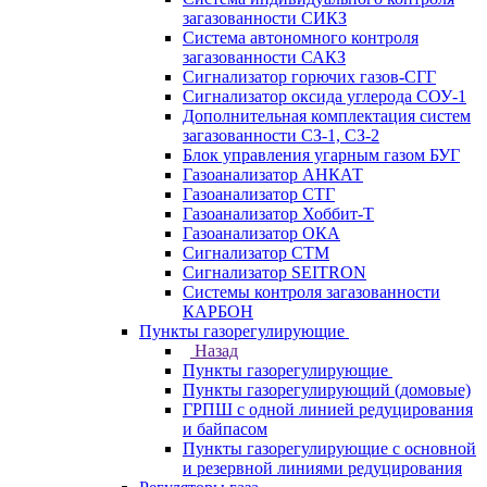
загазованности СИКЗ
Система автономного контроля
загазованности САКЗ
Сигнализатор горючих газов-СГГ
Сигнализатор оксида углерода СОУ-1
Дополнительная комплектация систем
загазованности СЗ-1, СЗ-2
Блок управления угарным газом БУГ
Газоанализатор АНКАТ
Газоанализатор СТГ
Газоанализатор Хоббит-Т
Газоанализатор ОКА
Сигнализатор СТМ
Сигнализатор SEITRON
Системы контроля загазованности
КАРБОН
Пункты газорегулирующие
Назад
Пункты газорегулирующие
Пункты газорегулирующий (домовые)
ГРПШ с одной линией редуцирования
и байпасом
Пункты газорегулирующие с основной
и резервной линиями редуцирования