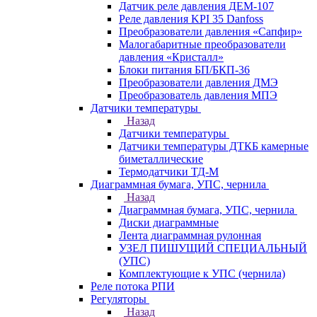
Датчик реле давления ДЕМ-107
Реле давления KPI 35 Danfoss
Преобразователи давления «Сапфир»
Малогабаритные преобразователи
давления «Кристалл»
Блоки питания БП/БКП-36
Преобразователи давления ДМЭ
Преобразователь давления МПЭ
Датчики температуры
Назад
Датчики температуры
Датчики температуры ДТКБ камерные
биметаллические
Термодатчики ТД-М
Диаграммная бумага, УПС, чернила
Назад
Диаграммная бумага, УПС, чернила
Диски диаграммные
Лента диаграммная рулонная
УЗЕЛ ПИШУЩИЙ СПЕЦИАЛЬНЫЙ
(УПС)
Комплектующие к УПС (чернила)
Реле потока РПИ
Регуляторы
Назад