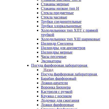
Стаканы мерные
Стаканы низкие тип Н
Стекла предметные
Стекла часовые
Трубки соединительные
Трубки хлоркальциевые
Холодильники тип ХПТ с прямой
трубкой
Холодильники тип ХШ шариковые
Цилиндр Снеллена
Цилиндры для ареометров
Цилиндры мерные
Часы песочные
Эксикаторы
Посуда фарфоровая лабораторная
Назад
Посуда фарфоровая лабораторная
Барабан фарфоровый
Ложки-шпатели
Воронка Бюхнера
Кастрюля с ручкой
Кружка с носиком
Лодочки для сжигания
Ложки фарфоровые