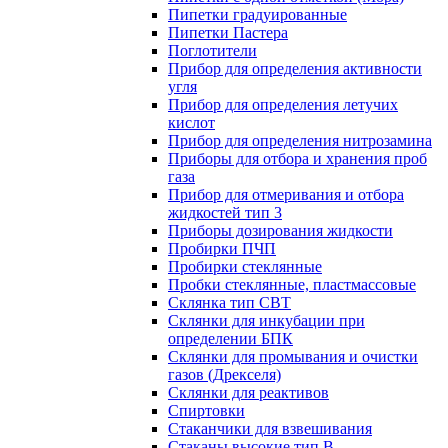
Пипетки градуированные
Пипетки Пастера
Поглотители
Прибор для определения активности
угля
Прибор для определения летучих
кислот
Прибор для определения нитрозамина
Приборы для отбора и хранения проб
газа
Прибор для отмеривания и отбора
жидкостей тип 3
Приборы дозирования жидкости
Пробирки ПЧП
Пробирки стеклянные
Пробки стеклянные, пластмассовые
Склянка тип СВТ
Склянки для инкубации при
определении БПК
Склянки для промывания и очистки
газов (Дрекселя)
Склянки для реактивов
Спиртовки
Стаканчики для взвешивания
Стаканы высокие тип В