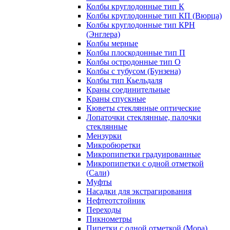
Колбы круглодонные тип К
Колбы круглодонные тип КП (Вюрца)
Колбы круглодонные тип КРН
(Энглера)
Колбы мерные
Колбы плоскодонные тип П
Колбы остродонные тип О
Колбы с тубусом (Бунзена)
Колбы тип Кьельдаля
Краны соединительные
Краны спускные
Кюветы стеклянные оптические
Лопаточки стеклянные, палочки
стеклянные
Мензурки
Микробюретки
Микропипетки градуированные
Микропипетки с одной отметкой
(Сали)
Муфты
Насадки для экстрагирования
Нефтеотстойник
Переходы
Пикнометры
Пипетки с одной отметкой (Мора)