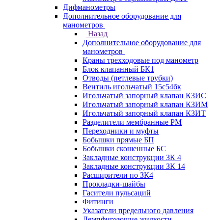
Дифманометры
Дополнительное оборудование для
манометров
Назад
Дополнительное оборудование для
манометров
Краны трехходовые под манометр
Блок клапанный БК1
Отводы (петлевые трубки)
Вентиль игольчатый 15с54бк
Игольчатый запорный клапан КЗИС
Игольчатый запорный клапан КЗИМ
Игольчатый запорный клапан КЗИТ
Разделители мембранные РМ
Переходники и муфты
Бобышки прямые БП
Бобышки скошенные БС
Закладные конструкции ЗК 4
Закладные конструкции ЗК 14
Расширители по ЗК4
Прокладки-шайбы
Гасители пульсаций
Фитинги
Указатели предельного давления
Демпфирующие жидкости