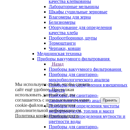
качества клейковины
Лабораторные мельницы
Шкафы сушильные зерновые
Влагомеры для зерна
Белизномеры
Оборудование для определения
качества хлеба
Пробоотборники, щупы
Термоштанги
Черпаки, ковши
Медицинская техника
Приборы вакуумного фильтрования
Назад
Приборы вакуумного фильтрования
Приборы для санитарно-
микробиологического анализа
Мы используем cookie, чтобы сделать
Приборы для определения взвешенных
сайт ещё удобнее. Продолжая
веществ
использовать данный сайт, вы
Приборы для санитарно-
соглашаетесь с использованием нами
Принять
паразитологического анализа
cookie-файлов. Для получения
Приборы для определения чистоты
дополнительной информации см.
нефтепродуктов, топлив и масел
Политика конфиденциальности
.
Приборы для определения мутности и
цветности воды
Приборы для санитарно-