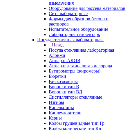
измельчения
Оборудование для рассева материалов
Сита лабораторные
Формы для образцов бетона и
растворов
Испытательное оборудование
Лабораторный инвентарь
Посуда стеклянная лабораторная
Назад
Посуда стеклянная лабораторная
Алонжи
Аппарат АКОВ
Аппарат для анализа кислорода
Бутирометры (жиромеры)
Бюретки
Вискозиметры
Воронки тип В
Воронки тип ВД
Дистилляторы стеклянные
Изгибы
Капельницы
Каплеуловители
Керны
Колбы грушевидные тип Гр
Колбы конические тип Кн