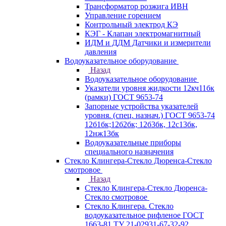
Трансформатор розжига ИВН
Управление горением
Контрольный электрод КЭ
КЭГ - Клапан электромагнитный
ИДМ и ДДМ Датчики и измерители
давления
Водоуказательное оборудование
Назад
Водоуказательное оборудование
Указатели уровня жидкости 12кч11бк
(рамки) ГОСТ 9653-74
Запорные устройства указателей
уровня. (спец. назнач.) ГОСТ 9653-74
12б1бк;12б2бк; 12б3бк, 12с13бк,
12нж13бк
Водоуказательные приборы
специального назначения
Стекло Клингера-Стекло Дюренса-Стекло
смотровое
Назад
Стекло Клингера-Стекло Дюренса-
Стекло смотровое
Стекло Клингера. Стекло
водоуказательное рифленое ГОСТ
1663-81 ТУ 21-02931-67-32-92