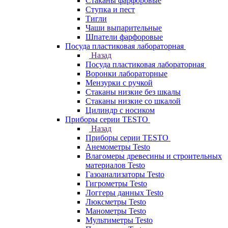
Стаканы фарфоровые
Ступка и пест
Тигли
Чаши выпарительные
Шпатели фарфоровые
Посуда пластиковая лабораторная
Назад
Посуда пластиковая лабораторная
Воронки лабораторные
Мензурки с ручкой
Стаканы низкие без шкалы
Стаканы низкие со шкалой
Цилиндр с носиком
Приборы серии TESTO
Назад
Приборы серии TESTO
Анемометры Testo
Влагомеры древесины и строительных
материалов Testo
Газоанализаторы Testo
Гигрометры Testo
Логгеры данных Testo
Люксметры Testo
Манометры Testo
Мультиметры Testo