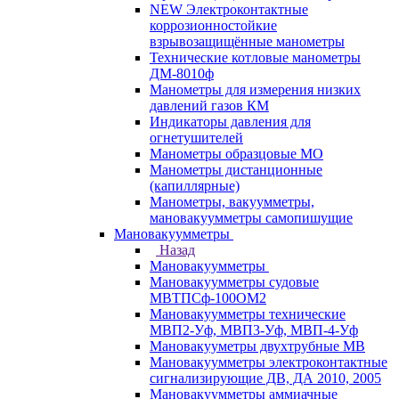
NEW Электроконтактные
коррозионностойкие
взрывозащищённые манометры
Технические котловые манометры
ДМ-8010ф
Манометры для измерения низких
давлений газов КМ
Индикаторы давления для
огнетушителей
Манометры образцовые МО
Манометры дистанционные
(капиллярные)
Манометры, вакуумметры,
мановакуумметры самопишущие
Мановакуумметры
Назад
Мановакуумметры
Мановакуумметры судовые
МВТПСф-100ОМ2
Мановакуумметры технические
МВП2-Уф, МВП3-Уф, МВП-4-Уф
Мановакууметры двухтрубные МВ
Мановакуумметры электроконтактные
сигнализирующие ДВ, ДА 2010, 2005
Мановакуумметры аммиачные