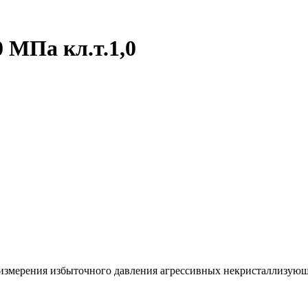
 МПа кл.т.1,0
змерения избыточного давления агрессивных некристаллизующих