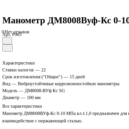
Манометр ДМ8008Вуф-Кс 0-10
0
Нет отзывов
Арт.
P965
Характеристики
Ставки налогов
—
22
Срок изготовления ("Общие")
—
15 дней
Вид
—
Виброустойчивые коррозионностойкие манометры
Модель
—
ДМ8008-ВУф Кс SG
Диаметр
—
100 мм
Все характеристики
Манометр ДМ8008ВУф-Кс 0-10 МПа кл.т.1,0 предназначен для и
взаимодействие с нержавеющей сталью.