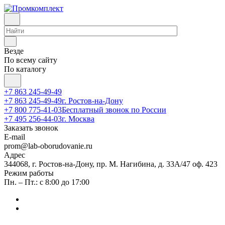
Везде
По всему сайту
По каталогу
+7 863 245-49-49
+7 863 245-49-49
г. Ростов-на-Дону
+7 800 775-41-03
Бесплатный звонок по России
+7 495 256-44-03
г. Москва
Заказать звонок
E-mail
prom@lab-oborudovanie.ru
Адрес
344068, г. Ростов-на-Дону, пр. М. Нагибина, д. 33А/47 оф. 423
Режим работы
Пн. – Пт.: с 8:00 до 17:00