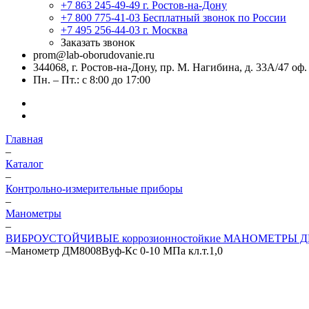
+7 863 245-49-49
г. Ростов-на-Дону
+7 800 775-41-03
Бесплатный звонок по России
+7 495 256-44-03
г. Москва
Заказать звонок
prom@lab-oborudovanie.ru
344068, г. Ростов-на-Дону, пр. М. Нагибина, д. 33А/47 оф.
Пн. – Пт.: с 8:00 до 17:00
Главная
–
Каталог
–
Контрольно-измерительные приборы
–
Манометры
–
ВИБРОУСТОЙЧИВЫЕ коррозионностойкие МАНОМЕТРЫ Д
–
Манометр ДМ8008Вуф-Кс 0-10 МПа кл.т.1,0