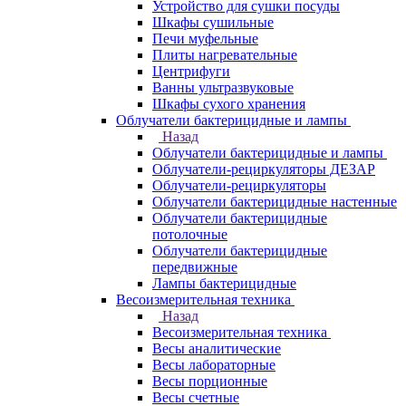
Устройство для сушки посуды
Шкафы сушильные
Печи муфельные
Плиты нагревательные
Центрифуги
Ванны ультразвуковые
Шкафы сухого хранения
Облучатели бактерицидные и лампы
Назад
Облучатели бактерицидные и лампы
Облучатели-рециркуляторы ДЕЗАР
Облучатели-рециркуляторы
Облучатели бактерицидные настенные
Облучатели бактерицидные
потолочные
Облучатели бактерицидные
передвижные
Лампы бактерицидные
Весоизмерительная техника
Назад
Весоизмерительная техника
Весы аналитические
Весы лабораторные
Весы порционные
Весы счетные