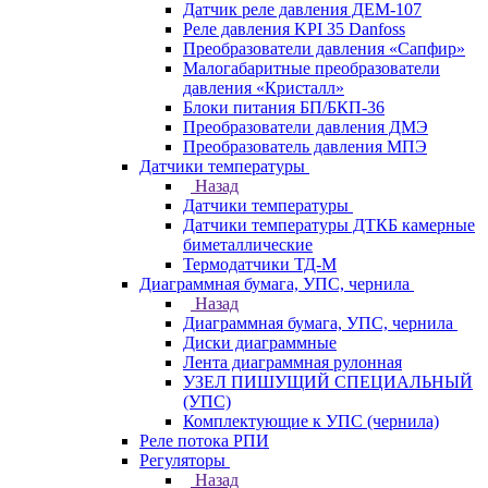
Датчик реле давления ДЕМ-107
Реле давления KPI 35 Danfoss
Преобразователи давления «Сапфир»
Малогабаритные преобразователи
давления «Кристалл»
Блоки питания БП/БКП-36
Преобразователи давления ДМЭ
Преобразователь давления МПЭ
Датчики температуры
Назад
Датчики температуры
Датчики температуры ДТКБ камерные
биметаллические
Термодатчики ТД-М
Диаграммная бумага, УПС, чернила
Назад
Диаграммная бумага, УПС, чернила
Диски диаграммные
Лента диаграммная рулонная
УЗЕЛ ПИШУЩИЙ СПЕЦИАЛЬНЫЙ
(УПС)
Комплектующие к УПС (чернила)
Реле потока РПИ
Регуляторы
Назад