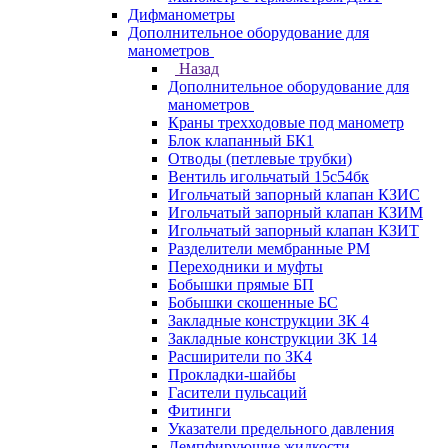
Дифманометры
Дополнительное оборудование для
манометров
Назад
Дополнительное оборудование для
манометров
Краны трехходовые под манометр
Блок клапанный БК1
Отводы (петлевые трубки)
Вентиль игольчатый 15с54бк
Игольчатый запорный клапан КЗИС
Игольчатый запорный клапан КЗИМ
Игольчатый запорный клапан КЗИТ
Разделители мембранные РМ
Переходники и муфты
Бобышки прямые БП
Бобышки скошенные БС
Закладные конструкции ЗК 4
Закладные конструкции ЗК 14
Расширители по ЗК4
Прокладки-шайбы
Гасители пульсаций
Фитинги
Указатели предельного давления
Демпфирующие жидкости