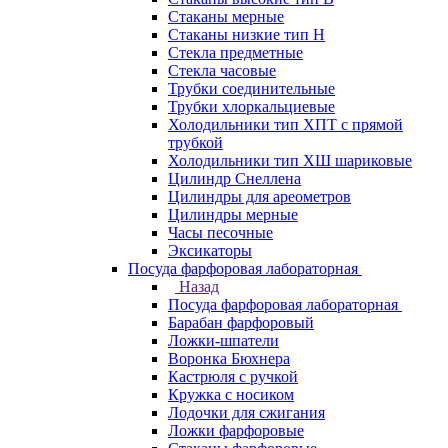
Стаканы мерные
Стаканы низкие тип Н
Стекла предметные
Стекла часовые
Трубки соединительные
Трубки хлоркальциевые
Холодильники тип ХПТ с прямой
трубкой
Холодильники тип ХШ шариковые
Цилиндр Снеллена
Цилиндры для ареометров
Цилиндры мерные
Часы песочные
Эксикаторы
Посуда фарфоровая лабораторная
Назад
Посуда фарфоровая лабораторная
Барабан фарфоровый
Ложки-шпатели
Воронка Бюхнера
Кастрюля с ручкой
Кружка с носиком
Лодочки для сжигания
Ложки фарфоровые