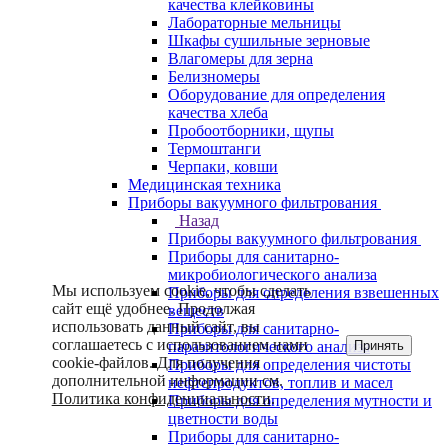
качества клейковины
Лабораторные мельницы
Шкафы сушильные зерновые
Влагомеры для зерна
Белизномеры
Оборудование для определения
качества хлеба
Пробоотборники, щупы
Термоштанги
Черпаки, ковши
Медицинская техника
Приборы вакуумного фильтрования
Назад
Приборы вакуумного фильтрования
Приборы для санитарно-
микробиологического анализа
Мы используем cookie, чтобы сделать
Приборы для определения взвешенных
сайт ещё удобнее. Продолжая
веществ
использовать данный сайт, вы
Приборы для санитарно-
соглашаетесь с использованием нами
Принять
паразитологического анализа
cookie-файлов. Для получения
Приборы для определения чистоты
дополнительной информации см.
нефтепродуктов, топлив и масел
Политика конфиденциальности
.
Приборы для определения мутности и
цветности воды
Приборы для санитарно-