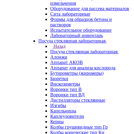
измельчения
Оборудование для рассева материалов
Сита лабораторные
Формы для образцов бетона и
растворов
Испытательное оборудование
Лабораторный инвентарь
Посуда стеклянная лабораторная
Назад
Посуда стеклянная лабораторная
Алонжи
Аппарат АКОВ
Аппарат для анализа кислорода
Бутирометры (жиромеры)
Бюретки
Вискозиметры
Воронки тип В
Воронки тип ВД
Дистилляторы стеклянные
Изгибы
Капельницы
Каплеуловители
Керны
Колбы грушевидные тип Гр
Колбы конические тип Кн