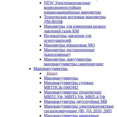
NEW Электроконтактные
коррозионностойкие
взрывозащищённые манометры
Технические котловые манометры
ДМ-8010ф
Манометры для измерения низких
давлений газов КМ
Индикаторы давления для
огнетушителей
Манометры образцовые МО
Манометры дистанционные
(капиллярные)
Манометры, вакуумметры,
мановакуумметры самопишущие
Мановакуумметры
Назад
Мановакуумметры
Мановакуумметры судовые
МВТПСф-100ОМ2
Мановакуумметры технические
МВП2-Уф, МВП3-Уф, МВП-4-Уф
Мановакууметры двухтрубные МВ
Мановакуумметры электроконтактные
сигнализирующие ДВ, ДА 2010, 2005
Мановакуумметры аммиачные