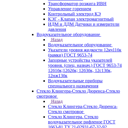
Трансформатор розжига ИВН
Управление горением
Контрольный электрод КЭ
КЭГ - Клапан электромагнитный
ИДМ и ДДМ Датчики и измерители
давления
Водоуказательное оборудование
Назад
Водоуказательное оборудование
Указатели уровня жидкости 12кч11бк
(рамки) ГОСТ 9653-74
Запорные устройства указателей
уровня. (спец. назнач.) ГОСТ 9653-74
12б1бк;12б2бк; 12б3бк, 12с13бк,
12нж13бк
Водоуказательные приборы
специального назначения
Стекло Клингера-Стекло Дюренса-Стекло
смотровое
Назад
Стекло Клингера-Стекло Дюренса-
Стекло смотровое
Стекло Клингера. Стекло
водоуказательное рифленое ГОСТ
1663-81 ТУ 21-02931-67-32-92