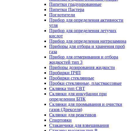
Пипетки градуированные
Пипетки Пастера
Поглотители
Прибор для определения активности
угля
Прибор для определения летучих
кислот
Прибор для определения нитрозамина
Приборы для отбора и хранения проб
газа
Прибор для отмеривания и отбора
жидкостей тип 3
Приборы дозирования жидкости
Пробирки ПЧП
Пробирки стеклянные
Пробки стеклянные, пластмассовые
Склянка тип СВТ
Склянки для инкубации при
определении БПК
Склянки для промывания и очистки
газов (Дрекселя)
Склянки для реактивов
Спиртовки
Стаканчики для взвешивания
Стаканы высокие тип В