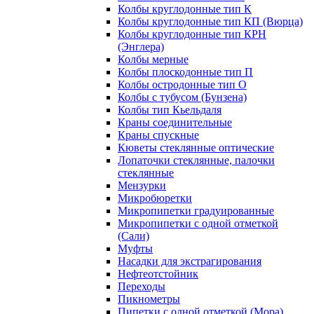
Колбы круглодонные тип К
Колбы круглодонные тип КП (Вюрца)
Колбы круглодонные тип КРН
(Энглера)
Колбы мерные
Колбы плоскодонные тип П
Колбы остродонные тип О
Колбы с тубусом (Бунзена)
Колбы тип Кьельдаля
Краны соединительные
Краны спускные
Кюветы стеклянные оптические
Лопаточки стеклянные, палочки
стеклянные
Мензурки
Микробюретки
Микропипетки градуированные
Микропипетки с одной отметкой
(Сали)
Муфты
Насадки для экстрагирования
Нефтеотстойник
Переходы
Пикнометры
Пипетки с одной отметкой (Мора)