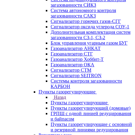
загазованности СИКЗ
Система автономного контроля
загазованности САКЗ
Сигнализатор горючих газов-СГГ
Сигнализатор оксида углерода СОУ-1
Дополнительная комплектация систем
загазованности СЗ-1, СЗ-2
Блок управления угарным газом БУГ
Газоанализатор АНКАТ
Газоанализатор СТГ
Газоанализатор Хоббит-Т
Газоанализатор ОКА
Сигнализатор СТМ
Сигнализатор SEITRON
Системы контроля загазованности
КАРБОН
Пункты газорегулирующие
Назад
Пункты газорегулирующие
Пункты газорегулирующий (домовые)
ГРПШ с одной линией редуцирования
и байпасом
Пункты газорегулирующие с основной
и резервной линиями редуцирования