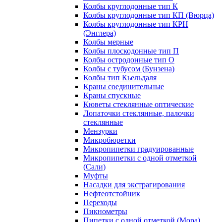
Колбы круглодонные тип К
Колбы круглодонные тип КП (Вюрца)
Колбы круглодонные тип КРН
(Энглера)
Колбы мерные
Колбы плоскодонные тип П
Колбы остродонные тип О
Колбы с тубусом (Бунзена)
Колбы тип Кьельдаля
Краны соединительные
Краны спускные
Кюветы стеклянные оптические
Лопаточки стеклянные, палочки
стеклянные
Мензурки
Микробюретки
Микропипетки градуированные
Микропипетки с одной отметкой
(Сали)
Муфты
Насадки для экстрагирования
Нефтеотстойник
Переходы
Пикнометры
Пипетки с одной отметкой (Мора)