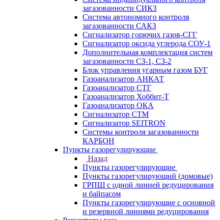
загазованности СИКЗ
Система автономного контроля
загазованности САКЗ
Сигнализатор горючих газов-СГГ
Сигнализатор оксида углерода СОУ-1
Дополнительная комплектация систем
загазованности СЗ-1, СЗ-2
Блок управления угарным газом БУГ
Газоанализатор АНКАТ
Газоанализатор СТГ
Газоанализатор Хоббит-Т
Газоанализатор ОКА
Сигнализатор СТМ
Сигнализатор SEITRON
Системы контроля загазованности
КАРБОН
Пункты газорегулирующие
Назад
Пункты газорегулирующие
Пункты газорегулирующий (домовые)
ГРПШ с одной линией редуцирования
и байпасом
Пункты газорегулирующие с основной
и резервной линиями редуцирования