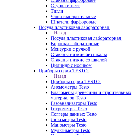
Стаканы фарфоровые
Ступка и пест
Тигли
Чаши выпарительные
Шпатели фарфоровые
Посуда пластиковая лабораторная
Назад
Посуда пластиковая лабораторная
Воронки лабораторные
Мензурки с ручкой
Стаканы низкие без шкалы
Стаканы низкие со шкалой
Цилиндр с носиком
Приборы серии TESTO
Назад
Приборы серии TESTO
Анемометры Testo
Влагомеры древесины и строительных
материалов Testo
Газоанализаторы Testo
Гигрометры Testo
Логгеры данных Testo
Люксметры Testo
Манометры Testo
Мультиметры Testo