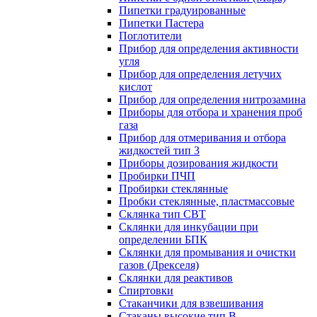
Пипетки градуированные
Пипетки Пастера
Поглотители
Прибор для определения активности
угля
Прибор для определения летучих
кислот
Прибор для определения нитрозамина
Приборы для отбора и хранения проб
газа
Прибор для отмеривания и отбора
жидкостей тип 3
Приборы дозирования жидкости
Пробирки ПЧП
Пробирки стеклянные
Пробки стеклянные, пластмассовые
Склянка тип СВТ
Склянки для инкубации при
определении БПК
Склянки для промывания и очистки
газов (Дрекселя)
Склянки для реактивов
Спиртовки
Стаканчики для взвешивания
Стаканы высокие тип В