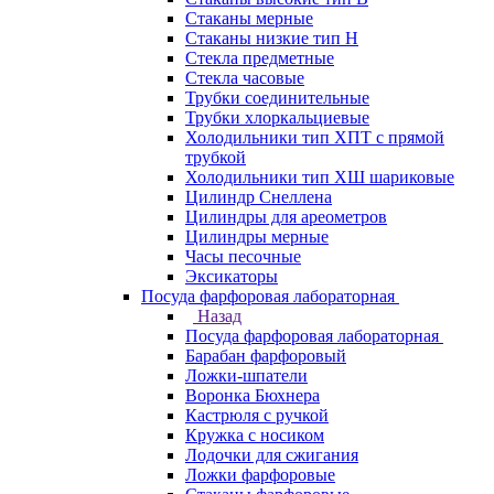
Стаканы мерные
Стаканы низкие тип Н
Стекла предметные
Стекла часовые
Трубки соединительные
Трубки хлоркальциевые
Холодильники тип ХПТ с прямой
трубкой
Холодильники тип ХШ шариковые
Цилиндр Снеллена
Цилиндры для ареометров
Цилиндры мерные
Часы песочные
Эксикаторы
Посуда фарфоровая лабораторная
Назад
Посуда фарфоровая лабораторная
Барабан фарфоровый
Ложки-шпатели
Воронка Бюхнера
Кастрюля с ручкой
Кружка с носиком
Лодочки для сжигания
Ложки фарфоровые