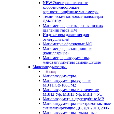
NEW Электроконтактные
коррозионностойкие
взрывозащищённые манометры
Технические котловые манометры
ДМ-8010ф
Манометры для измерения низких
давлений газов КМ
Индикаторы давления для
огнетушителей
Манометры образцовые МО
Манометры дистанционные
(капиллярные)
Манометры, вакуумметры,
мановакуумметры самопишущие
Мановакуумметры
Назад
Мановакуумметры
Мановакуумметры судовые
МВТПСф-100ОМ2
Мановакуумметры технические
МВП2-Уф, МВП3-Уф, МВП-4-Уф
Мановакууметры двухтрубные МВ
Мановакуумметры электроконтактные
сигнализирующие ДВ, ДА 2010, 2005
Мановакуумметры аммиачные