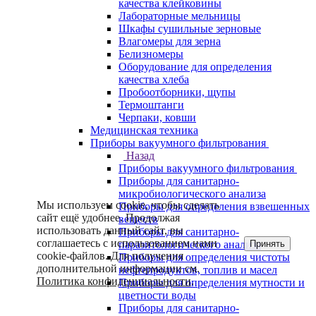
качества клейковины
Лабораторные мельницы
Шкафы сушильные зерновые
Влагомеры для зерна
Белизномеры
Оборудование для определения
качества хлеба
Пробоотборники, щупы
Термоштанги
Черпаки, ковши
Медицинская техника
Приборы вакуумного фильтрования
Назад
Приборы вакуумного фильтрования
Приборы для санитарно-
микробиологического анализа
Мы используем cookie, чтобы сделать
Приборы для определения взвешенных
сайт ещё удобнее. Продолжая
веществ
использовать данный сайт, вы
Приборы для санитарно-
соглашаетесь с использованием нами
Принять
паразитологического анализа
cookie-файлов. Для получения
Приборы для определения чистоты
дополнительной информации см.
нефтепродуктов, топлив и масел
Политика конфиденциальности
.
Приборы для определения мутности и
цветности воды
Приборы для санитарно-