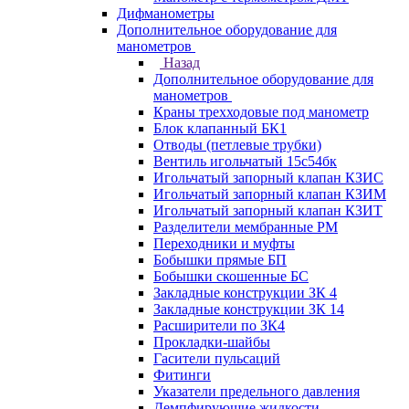
Дифманометры
Дополнительное оборудование для
манометров
Назад
Дополнительное оборудование для
манометров
Краны трехходовые под манометр
Блок клапанный БК1
Отводы (петлевые трубки)
Вентиль игольчатый 15с54бк
Игольчатый запорный клапан КЗИС
Игольчатый запорный клапан КЗИМ
Игольчатый запорный клапан КЗИТ
Разделители мембранные РМ
Переходники и муфты
Бобышки прямые БП
Бобышки скошенные БС
Закладные конструкции ЗК 4
Закладные конструкции ЗК 14
Расширители по ЗК4
Прокладки-шайбы
Гасители пульсаций
Фитинги
Указатели предельного давления
Демпфирующие жидкости