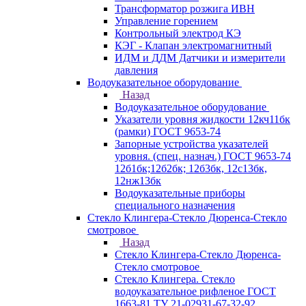
Трансформатор розжига ИВН
Управление горением
Контрольный электрод КЭ
КЭГ - Клапан электромагнитный
ИДМ и ДДМ Датчики и измерители
давления
Водоуказательное оборудование
Назад
Водоуказательное оборудование
Указатели уровня жидкости 12кч11бк
(рамки) ГОСТ 9653-74
Запорные устройства указателей
уровня. (спец. назнач.) ГОСТ 9653-74
12б1бк;12б2бк; 12б3бк, 12с13бк,
12нж13бк
Водоуказательные приборы
специального назначения
Стекло Клингера-Стекло Дюренса-Стекло
смотровое
Назад
Стекло Клингера-Стекло Дюренса-
Стекло смотровое
Стекло Клингера. Стекло
водоуказательное рифленое ГОСТ
1663-81 ТУ 21-02931-67-32-92