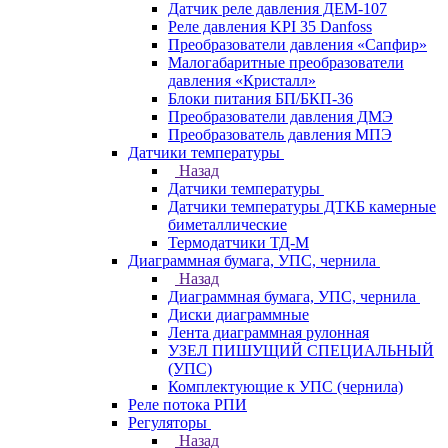
Датчик реле давления ДЕМ-107
Реле давления KPI 35 Danfoss
Преобразователи давления «Сапфир»
Малогабаритные преобразователи
давления «Кристалл»
Блоки питания БП/БКП-36
Преобразователи давления ДМЭ
Преобразователь давления МПЭ
Датчики температуры
Назад
Датчики температуры
Датчики температуры ДТКБ камерные
биметаллические
Термодатчики ТД-М
Диаграммная бумага, УПС, чернила
Назад
Диаграммная бумага, УПС, чернила
Диски диаграммные
Лента диаграммная рулонная
УЗЕЛ ПИШУЩИЙ СПЕЦИАЛЬНЫЙ
(УПС)
Комплектующие к УПС (чернила)
Реле потока РПИ
Регуляторы
Назад