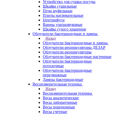
Устройство для сушки посуды
Шкафы сушильные
Печи муфельные
Плиты нагревательные
Центрифуги
Ванны ультразвуковые
Шкафы сухого хранения
Облучатели бактерицидные и лампы
Назад
Облучатели бактерицидные и лампы
Облучатели-рециркуляторы ДЕЗАР
Облучатели-рециркуляторы
Облучатели бактерицидные настенные
Облучатели бактерицидные
потолочные
Облучатели бактерицидные
передвижные
Лампы бактерицидные
Весоизмерительная техника
Назад
Весоизмерительная техника
Весы аналитические
Весы лабораторные
Весы порционные
Весы счетные