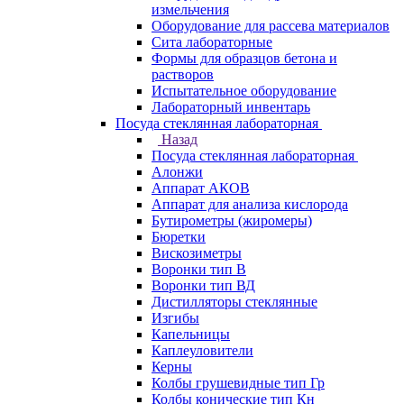
измельчения
Оборудование для рассева материалов
Сита лабораторные
Формы для образцов бетона и
растворов
Испытательное оборудование
Лабораторный инвентарь
Посуда стеклянная лабораторная
Назад
Посуда стеклянная лабораторная
Алонжи
Аппарат АКОВ
Аппарат для анализа кислорода
Бутирометры (жиромеры)
Бюретки
Вискозиметры
Воронки тип В
Воронки тип ВД
Дистилляторы стеклянные
Изгибы
Капельницы
Каплеуловители
Керны
Колбы грушевидные тип Гр
Колбы конические тип Кн