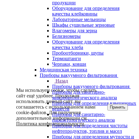
продукции
Оборудование для определения
качества клейковины
Лабораторные мельницы
Шкафы сушильные зерновые
Влагомеры для зерна
Белизномеры
Оборудование для определения
качества хлеба
Пробоотборники, щупы
Термоштанги
Черпаки, ковши
Медицинская техника
Приборы вакуумного фильтрования
Назад
Приборы вакуумного фильтрования
Мы используем cookie, чтобы сделать
Приборы для санитарно-
сайт ещё удобнее. Продолжая
микробиологического анализа
использовать данный сайт, вы
Приборы для определения взвешенных
соглашаетесь с использованием нами
Принять
веществ
cookie-файлов. Для получения
Приборы для санитарно-
дополнительной информации см.
паразитологического анализа
Политика конфиденциальности
.
Приборы для определения чистоты
нефтепродуктов, топлив и масел
Приборы для определения мутности и