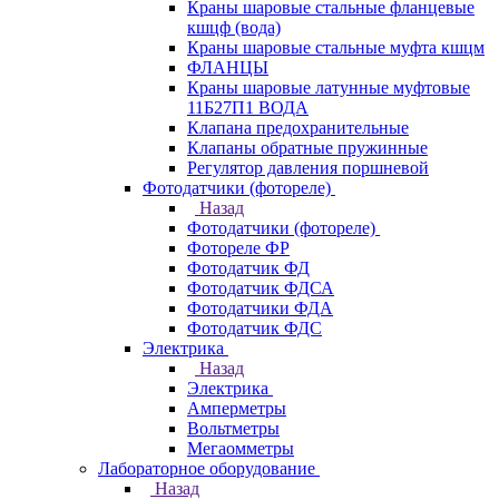
Краны шаровые стальные фланцевые
кшцф (вода)
Краны шаровые стальные муфта кшцм
ФЛАНЦЫ
Краны шаровые латунные муфтовые
11Б27П1 ВОДА
Клапана предохранительные
Клапаны обратные пружинные
Регулятор давления поршневой
Фотодатчики (фотореле)
Назад
Фотодатчики (фотореле)
Фотореле ФР
Фотодатчик ФД
Фотодатчик ФДСА
Фотодатчики ФДА
Фотодатчик ФДС
Электрика
Назад
Электрика
Амперметры
Вольтметры
Мегаомметры
Лабораторное оборудование
Назад