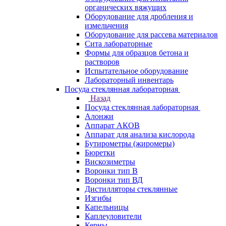
органических вяжущих
Оборудование для дробления и
измельчения
Оборудование для рассева материалов
Сита лабораторные
Формы для образцов бетона и
растворов
Испытательное оборудование
Лабораторный инвентарь
Посуда стеклянная лабораторная
Назад
Посуда стеклянная лабораторная
Алонжи
Аппарат АКОВ
Аппарат для анализа кислорода
Бутирометры (жиромеры)
Бюретки
Вискозиметры
Воронки тип В
Воронки тип ВД
Дистилляторы стеклянные
Изгибы
Капельницы
Каплеуловители
Керны