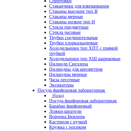
Спиртовки
Стаканчики для взвешивания
Стаканы высокие тип В
Стаканы мерные
Стаканы низкие тип Н
Стекла предметные
Стекла часовые
Трубки соединительные
Трубки хлоркальциевые
Холодильники тип ХПТ с прямой
трубкой
Холодильники тип ХШ шариковые
Цилиндр Снеллена
Цилиндры для ареометров
Цилиндры мерные
Часы песочные
Эксикаторы
Посуда фарфоровая лабораторная
Назад
Посуда фарфоровая лабораторная
Барабан фарфоровый
Ложки-шпатели
Воронка Бюхнера
Кастрюля с ручкой
Кружка с носиком