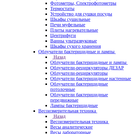
Фотометры, Спектрофотометры
Термостаты
Устройство для сушки посуды
Шкафы сушильные
Печи муфельные
Плиты нагревательные
Центрифуги
Ванны ультразвуковые
Шкафы сухого хранения
Облучатели бактерицидные и лампы
Назад
Облучатели бактерицидные и лампы
Облучатели-рециркуляторы ДЕЗАР
Облучатели-рециркуляторы
Облучатели бактерицидные настенные
Облучатели бактерицидные
потолочные
Облучатели бактерицидные
передвижные
Лампы бактерицидные
Весоизмерительная техника
Назад
Весоизмерительная техника
Весы аналитические
Весы лабораторные