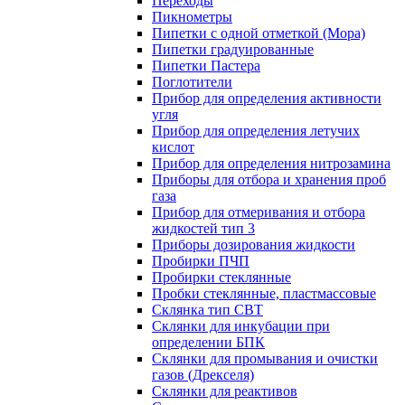
Переходы
Пикнометры
Пипетки с одной отметкой (Мора)
Пипетки градуированные
Пипетки Пастера
Поглотители
Прибор для определения активности
угля
Прибор для определения летучих
кислот
Прибор для определения нитрозамина
Приборы для отбора и хранения проб
газа
Прибор для отмеривания и отбора
жидкостей тип 3
Приборы дозирования жидкости
Пробирки ПЧП
Пробирки стеклянные
Пробки стеклянные, пластмассовые
Склянка тип СВТ
Склянки для инкубации при
определении БПК
Склянки для промывания и очистки
газов (Дрекселя)
Склянки для реактивов