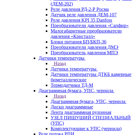
(ДЕМ-202)
Реле давления РД-2-Р Росма
Датчик реле давления ДЕМ-107
Реле давления KPI 35 Danfoss
Преобразователи давления «Сапфир»
Малогабаритные преобразователи
давления «Кристалл»
Блоки питания БП/БКП-36
Преобразователи давления ДМЭ
Преобразователь давления МПЭ
Датчики температуры
Назад
Датчики температуры
Датчики температуры ДТКБ камерные
биметаллические
Термодатчики ТД-М
Диаграммная бумага, УПС, чернила
Назад
Диаграммная бумага, УПС, чернила
Диски диаграммные
Лента диаграммная рулонная
УЗЕЛ ПИШУЩИЙ СПЕЦИАЛЬНЫЙ
(УПС)
Комплектующие к УПС (чернила)
Реле потока РПИ