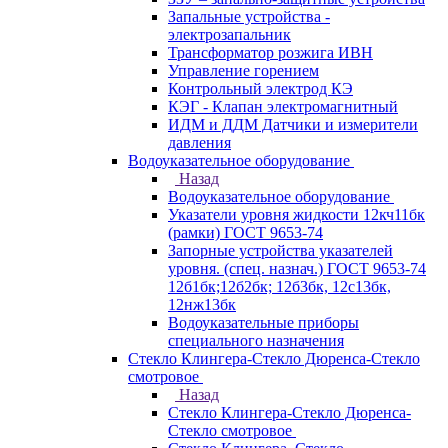
Запальные устройства -
электрозапальник
Трансформатор розжига ИВН
Управление горением
Контрольный электрод КЭ
КЭГ - Клапан электромагнитный
ИДМ и ДДМ Датчики и измерители
давления
Водоуказательное оборудование
Назад
Водоуказательное оборудование
Указатели уровня жидкости 12кч11бк
(рамки) ГОСТ 9653-74
Запорные устройства указателей
уровня. (спец. назнач.) ГОСТ 9653-74
12б1бк;12б2бк; 12б3бк, 12с13бк,
12нж13бк
Водоуказательные приборы
специального назначения
Стекло Клингера-Стекло Дюренса-Стекло
смотровое
Назад
Стекло Клингера-Стекло Дюренса-
Стекло смотровое