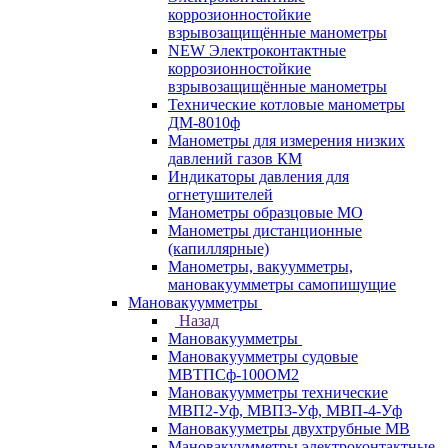
коррозионностойкие
взрывозащищённые манометры
NEW Электроконтактные
коррозионностойкие
взрывозащищённые манометры
Технические котловые манометры
ДМ-8010ф
Манометры для измерения низких
давлений газов КМ
Индикаторы давления для
огнетушителей
Манометры образцовые МО
Манометры дистанционные
(капиллярные)
Манометры, вакуумметры,
мановакуумметры самопишущие
Мановакуумметры
Назад
Мановакуумметры
Мановакуумметры судовые
МВТПСф-100ОМ2
Мановакуумметры технические
МВП2-Уф, МВП3-Уф, МВП-4-Уф
Мановакууметры двухтрубные МВ
Мановакуумметры электроконтактные