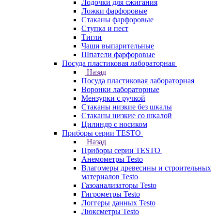
Лодочки для сжигания
Ложки фарфоровые
Стаканы фарфоровые
Ступка и пест
Тигли
Чаши выпарительные
Шпатели фарфоровые
Посуда пластиковая лабораторная
Назад
Посуда пластиковая лабораторная
Воронки лабораторные
Мензурки с ручкой
Стаканы низкие без шкалы
Стаканы низкие со шкалой
Цилиндр с носиком
Приборы серии TESTO
Назад
Приборы серии TESTO
Анемометры Testo
Влагомеры древесины и строительных
материалов Testo
Газоанализаторы Testo
Гигрометры Testo
Логгеры данных Testo
Люксметры Testo