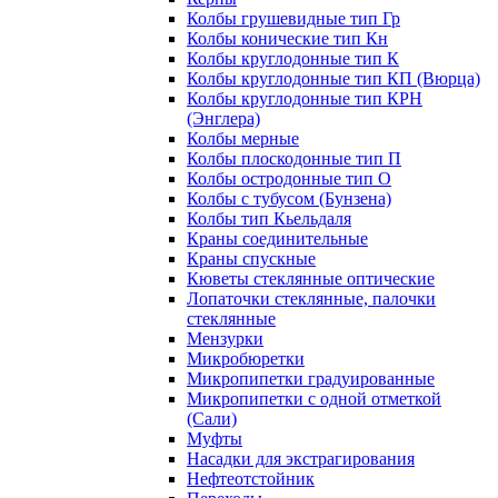
Колбы грушевидные тип Гр
Колбы конические тип Кн
Колбы круглодонные тип К
Колбы круглодонные тип КП (Вюрца)
Колбы круглодонные тип КРН
(Энглера)
Колбы мерные
Колбы плоскодонные тип П
Колбы остродонные тип О
Колбы с тубусом (Бунзена)
Колбы тип Кьельдаля
Краны соединительные
Краны спускные
Кюветы стеклянные оптические
Лопаточки стеклянные, палочки
стеклянные
Мензурки
Микробюретки
Микропипетки градуированные
Микропипетки с одной отметкой
(Сали)
Муфты
Насадки для экстрагирования
Нефтеотстойник