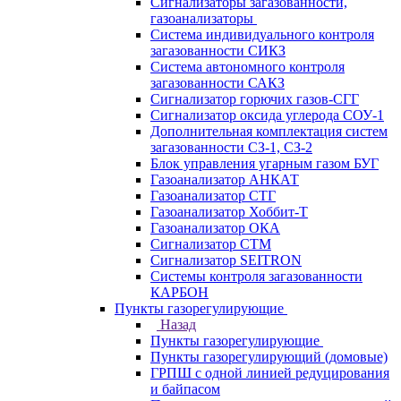
Сигнализаторы загазованности,
газоанализаторы
Система индивидуального контроля
загазованности СИКЗ
Система автономного контроля
загазованности САКЗ
Сигнализатор горючих газов-СГГ
Сигнализатор оксида углерода СОУ-1
Дополнительная комплектация систем
загазованности СЗ-1, СЗ-2
Блок управления угарным газом БУГ
Газоанализатор АНКАТ
Газоанализатор СТГ
Газоанализатор Хоббит-Т
Газоанализатор ОКА
Сигнализатор СТМ
Сигнализатор SEITRON
Системы контроля загазованности
КАРБОН
Пункты газорегулирующие
Назад
Пункты газорегулирующие
Пункты газорегулирующий (домовые)
ГРПШ с одной линией редуцирования
и байпасом