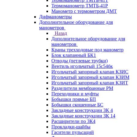
Термоманометр ТМТБ-41Т
Термоманометр ТМТБ-41Р
Манометр с термометром ДМТ
Дифманометры
Дополнительное оборудование для
манометров
Назад
Дополнительное оборудование для
манометров
Краны трехходовые под манометр
Блок клапанный БК1
Отводы (петлевые трубки)
Вентиль игольчатый 15с54бк
Игольчатый запорный клапан КЗИС
Игольчатый запорный клапан КЗИМ
Игольчатый запорный клапан КЗИТ
Разделители мембранные РМ
Переходники и муфты
Бобышки прямые БП
Бобышки скошенные БС
Закладные конструкции ЗК 4
Закладные конструкции ЗК 14
Расширители по ЗК4
Прокладки-шайбы
Гасители пульсаций