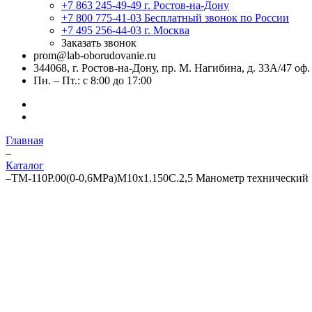
+7 863 245-49-49
г. Ростов-на-Дону
+7 800 775-41-03
Бесплатный звонок по России
+7 495 256-44-03
г. Москва
Заказать звонок
prom@lab-oborudovanie.ru
344068, г. Ростов-на-Дону, пр. М. Нагибина, д. 33А/47 оф.
Пн. – Пт.: с 8:00 до 17:00
Главная
–
Каталог
–
ТМ-110Р.00(0-0,6MPa)М10х1.150C.2,5 Манометр технический