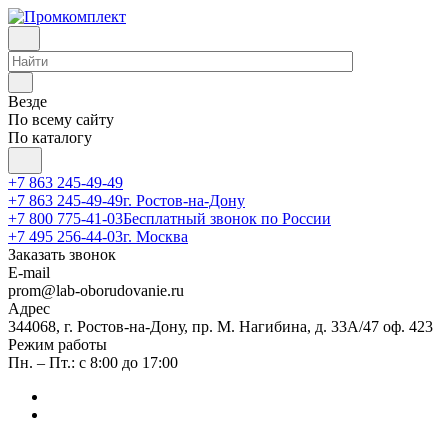
Везде
По всему сайту
По каталогу
+7 863 245-49-49
+7 863 245-49-49
г. Ростов-на-Дону
+7 800 775-41-03
Бесплатный звонок по России
+7 495 256-44-03
г. Москва
Заказать звонок
E-mail
prom@lab-oborudovanie.ru
Адрес
344068, г. Ростов-на-Дону, пр. М. Нагибина, д. 33А/47 оф. 423
Режим работы
Пн. – Пт.: с 8:00 до 17:00