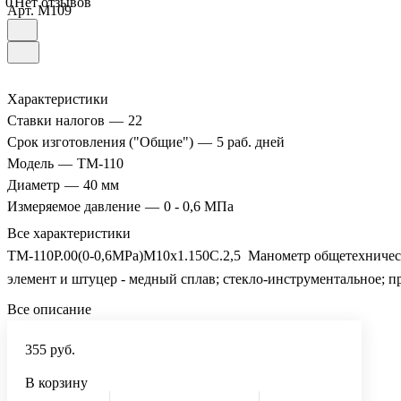
0
Нет отзывов
Арт.
M109
Характеристики
Ставки налогов
—
22
Срок изготовления ("Общие")
—
5 раб. дней
Модель
—
ТМ-110
Диаметр
—
40 мм
Измеряемое давление
—
0 - 0,6 МПа
Все характеристики
ТМ-110Р.00(0-0,6MPa)М10х1.150C.2,5 Манометр общетехнический
элемент и штуцер - медный сплав; стекло-инструментальное; 
Все описание
355 руб.
В корзину