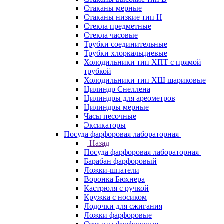
Стаканы мерные
Стаканы низкие тип Н
Стекла предметные
Стекла часовые
Трубки соединительные
Трубки хлоркальциевые
Холодильники тип ХПТ с прямой
трубкой
Холодильники тип ХШ шариковые
Цилиндр Снеллена
Цилиндры для ареометров
Цилиндры мерные
Часы песочные
Эксикаторы
Посуда фарфоровая лабораторная
Назад
Посуда фарфоровая лабораторная
Барабан фарфоровый
Ложки-шпатели
Воронка Бюхнера
Кастрюля с ручкой
Кружка с носиком
Лодочки для сжигания
Ложки фарфоровые