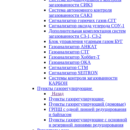
загазованности СИКЗ
Система автономного контроля
загазованности САКЗ
Сигнализатор горючих газов-СГГ
Сигнализатор оксида углерода СОУ-1
Дополнительная комплектация систем
загазованности СЗ-1, СЗ-2
Блок управления угарным газом БУГ
Газоанализатор АНКАТ
Газоанализатор СТГ
Газоанализатор Хоббит-Т
Газоанализатор ОКА
Сигнализатор СТМ
Сигнализатор SEITRON
Системы контроля загазованности
КАРБОН
Пункты газорегулирующие
Назад
Пункты газорегулирующие
Пункты газорегулирующий (домовые)
ГРПШ с одной линией редуцирования
и байпасом
Пункты газорегулирующие с основной
и резервной линиями редуцирования