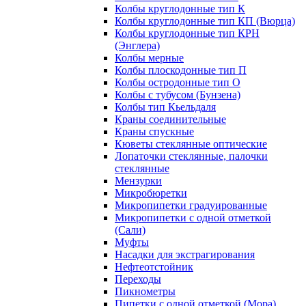
Колбы круглодонные тип К
Колбы круглодонные тип КП (Вюрца)
Колбы круглодонные тип КРН
(Энглера)
Колбы мерные
Колбы плоскодонные тип П
Колбы остродонные тип О
Колбы с тубусом (Бунзена)
Колбы тип Кьельдаля
Краны соединительные
Краны спускные
Кюветы стеклянные оптические
Лопаточки стеклянные, палочки
стеклянные
Мензурки
Микробюретки
Микропипетки градуированные
Микропипетки с одной отметкой
(Сали)
Муфты
Насадки для экстрагирования
Нефтеотстойник
Переходы
Пикнометры
Пипетки с одной отметкой (Мора)