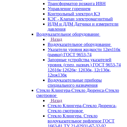
Трансформатор розжига ИВН
Управление горением
Контрольный электрод КЭ
КЭГ - Клапан электромагнитный
ИДМ и ДДМ Датчики и измерители
давления
Водоуказательное оборудование
Назад
Водоуказательное оборудование
Указатели уровня жидкости 12кч11бк
(рамки) ГОСТ 9653-74
Запорные устройства указателей
уровня. (спец. назнач.) ГОСТ 9653-74
12б1бк;12б2бк; 12б3бк, 12с13бк,
12нж13бк
Водоуказательные приборы
специального назначения
Стекло Клингера-Стекло Дюренса-Стекло
смотровое
Назад
Стекло Клингера-Стекло Дюренса-
Стекло смотровое
Стекло Клингера. Стекло
водоуказательное рифленое ГОСТ
1663-81 ТУ 21-02931-67-32-92