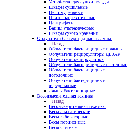
Устройство для сушки посуды
Шкафы сушильные
Печи муфельные
Плиты нагревательные
Центрифуги
Ванны ультразвуковые
Шкафы сухого хранения
Облучатели бактерицидные и лампы
Назад
Облучатели бактерицидные и лампы
Облучатели-рециркуляторы ДЕЗАР
Облучатели-рециркуляторы
Облучатели бактерицидные настенные
Облучатели бактерицидные
потолочные
Облучатели бактерицидные
передвижные
Лампы бактерицидные
Весоизмерительная техника
Назад
Весоизмерительная техника
Весы аналитические
Весы лабораторные
Весы порционные
Весы счетные