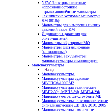
NEW Электроконтактные
коррозионностойкие
взрывозащищённые манометры
Технические котловые манометры
ДМ-8010ф
Манометры для измерения низких
давлений газов КМ
Индикаторы давления для
огнетушителей
Манометры образцовые МО
Манометры дистанционные
(капиллярные)
Манометры, вакуумметры,
мановакуумметры самопишущие
Мановакуумметры
Назад
Мановакуумметры
Мановакуумметры судовые
МВТПСф-100ОМ2
Мановакуумметры технические
МВП2-Уф, МВП3-Уф, МВП-4-Уф
Мановакууметры двухтрубные МВ
Мановакуумметры электроконтактные
сигнализирующие ДВ, ДА 2010, 2005
Мановакуумметры аммиачные