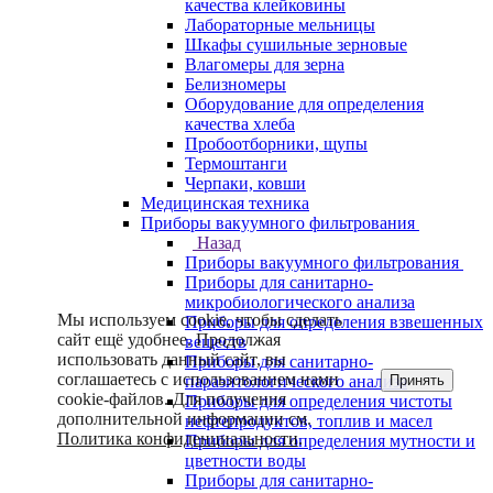
качества клейковины
Лабораторные мельницы
Шкафы сушильные зерновые
Влагомеры для зерна
Белизномеры
Оборудование для определения
качества хлеба
Пробоотборники, щупы
Термоштанги
Черпаки, ковши
Медицинская техника
Приборы вакуумного фильтрования
Назад
Приборы вакуумного фильтрования
Приборы для санитарно-
микробиологического анализа
Мы используем cookie, чтобы сделать
Приборы для определения взвешенных
сайт ещё удобнее. Продолжая
веществ
использовать данный сайт, вы
Приборы для санитарно-
соглашаетесь с использованием нами
Принять
паразитологического анализа
cookie-файлов. Для получения
Приборы для определения чистоты
дополнительной информации см.
нефтепродуктов, топлив и масел
Политика конфиденциальности
.
Приборы для определения мутности и
цветности воды
Приборы для санитарно-