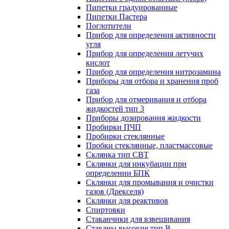
Пипетки градуированные
Пипетки Пастера
Поглотители
Прибор для определения активности
угля
Прибор для определения летучих
кислот
Прибор для определения нитрозамина
Приборы для отбора и хранения проб
газа
Прибор для отмеривания и отбора
жидкостей тип 3
Приборы дозирования жидкости
Пробирки ПЧП
Пробирки стеклянные
Пробки стеклянные, пластмассовые
Склянка тип СВТ
Склянки для инкубации при
определении БПК
Склянки для промывания и очистки
газов (Дрекселя)
Склянки для реактивов
Спиртовки
Стаканчики для взвешивания
Стаканы высокие тип В