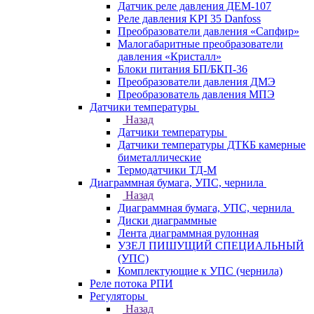
Датчик реле давления ДЕМ-107
Реле давления KPI 35 Danfoss
Преобразователи давления «Сапфир»
Малогабаритные преобразователи
давления «Кристалл»
Блоки питания БП/БКП-36
Преобразователи давления ДМЭ
Преобразователь давления МПЭ
Датчики температуры
Назад
Датчики температуры
Датчики температуры ДТКБ камерные
биметаллические
Термодатчики ТД-М
Диаграммная бумага, УПС, чернила
Назад
Диаграммная бумага, УПС, чернила
Диски диаграммные
Лента диаграммная рулонная
УЗЕЛ ПИШУЩИЙ СПЕЦИАЛЬНЫЙ
(УПС)
Комплектующие к УПС (чернила)
Реле потока РПИ
Регуляторы
Назад