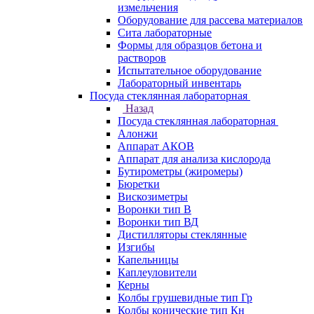
измельчения
Оборудование для рассева материалов
Сита лабораторные
Формы для образцов бетона и
растворов
Испытательное оборудование
Лабораторный инвентарь
Посуда стеклянная лабораторная
Назад
Посуда стеклянная лабораторная
Алонжи
Аппарат АКОВ
Аппарат для анализа кислорода
Бутирометры (жиромеры)
Бюретки
Вискозиметры
Воронки тип В
Воронки тип ВД
Дистилляторы стеклянные
Изгибы
Капельницы
Каплеуловители
Керны
Колбы грушевидные тип Гр
Колбы конические тип Кн