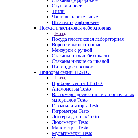
Стаканы фарфоровые
Ступка и пест
Тигли
Чаши выпарительные
Шпатели фарфоровые
Посуда пластиковая лабораторная
Назад
Посуда пластиковая лабораторная
Воронки лабораторные
Мензурки с ручкой
Стаканы низкие без шкалы
Стаканы низкие со шкалой
Цилиндр с носиком
Приборы серии TESTO
Назад
Приборы серии TESTO
Анемометры Testo
Влагомеры древесины и строительных
материалов Testo
Газоанализаторы Testo
Гигрометры Testo
Логгеры данных Testo
Люксметры Testo
Манометры Testo
Мультиметры Testo