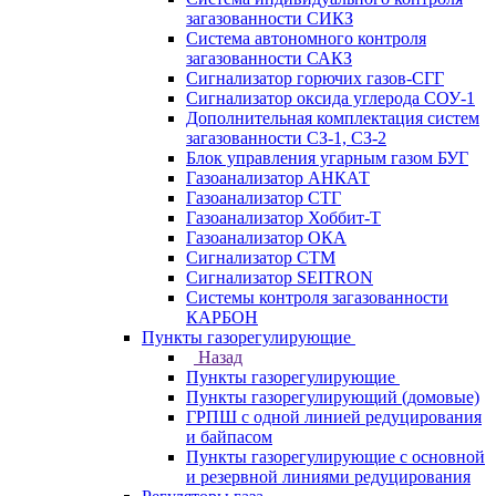
загазованности СИКЗ
Система автономного контроля
загазованности САКЗ
Сигнализатор горючих газов-СГГ
Сигнализатор оксида углерода СОУ-1
Дополнительная комплектация систем
загазованности СЗ-1, СЗ-2
Блок управления угарным газом БУГ
Газоанализатор АНКАТ
Газоанализатор СТГ
Газоанализатор Хоббит-Т
Газоанализатор ОКА
Сигнализатор СТМ
Сигнализатор SEITRON
Системы контроля загазованности
КАРБОН
Пункты газорегулирующие
Назад
Пункты газорегулирующие
Пункты газорегулирующий (домовые)
ГРПШ с одной линией редуцирования
и байпасом
Пункты газорегулирующие с основной
и резервной линиями редуцирования