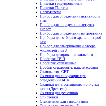
Пипетки градуированные
Пипетки Пастера
Поглотители
Прибор для определения активности
угля
Прибор для определения летучих
кислот
Прибор для определения нитрозамина
Приборы для отбора и хранения проб
газа
Прибор для отмеривания и отбора
жидкостей тип 3
Приборы дозирования жидкости
Пробирки ПЧП
Пробирки стеклянные
Пробки стеклянные, пластмассовые
Склянка тип СВТ
Склянки для инкубации при
определении БПК
Склянки для промывания и очистки
газов (Дрекселя)
Склянки для реактивов
Спиртовки
Стаканчики для взвешивания
Стаканы высокие тип В