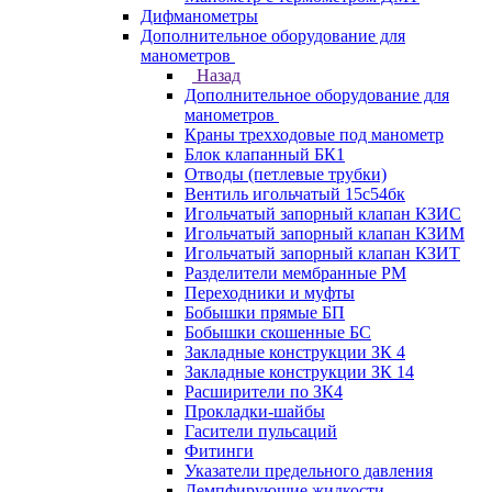
Дифманометры
Дополнительное оборудование для
манометров
Назад
Дополнительное оборудование для
манометров
Краны трехходовые под манометр
Блок клапанный БК1
Отводы (петлевые трубки)
Вентиль игольчатый 15с54бк
Игольчатый запорный клапан КЗИС
Игольчатый запорный клапан КЗИМ
Игольчатый запорный клапан КЗИТ
Разделители мембранные РМ
Переходники и муфты
Бобышки прямые БП
Бобышки скошенные БС
Закладные конструкции ЗК 4
Закладные конструкции ЗК 14
Расширители по ЗК4
Прокладки-шайбы
Гасители пульсаций
Фитинги
Указатели предельного давления
Демпфирующие жидкости