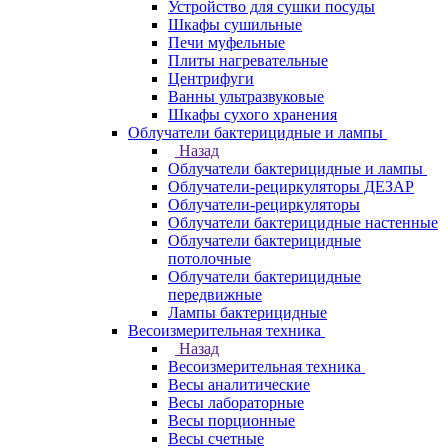
Устройство для сушки посуды
Шкафы сушильные
Печи муфельные
Плиты нагревательные
Центрифуги
Ванны ультразвуковые
Шкафы сухого хранения
Облучатели бактерицидные и лампы
Назад
Облучатели бактерицидные и лампы
Облучатели-рециркуляторы ДЕЗАР
Облучатели-рециркуляторы
Облучатели бактерицидные настенные
Облучатели бактерицидные
потолочные
Облучатели бактерицидные
передвижные
Лампы бактерицидные
Весоизмерительная техника
Назад
Весоизмерительная техника
Весы аналитические
Весы лабораторные
Весы порционные
Весы счетные