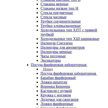
Стаканы мерные
Стаканы низкие тип Н
Стекла предметные
Стекла часовые
Трубки соединительные
Трубки хлоркальциевые
Холодильники тип ХПТ с прямой
трубкой
Холодильники тип ХШ шариковые
Цилиндр Снеллена
Цилиндры для ареометров
Цилиндры мерные
Часы песочные
Эксикаторы
Посуда фарфоровая лабораторная
Назад
Посуда фарфоровая лабораторная
Барабан фарфоровый
Ложки-шпатели
Воронка Бюхнера
Кастрюля с ручкой
Кружка с носиком
Лодочки для сжигания
Ложки фарфоровые