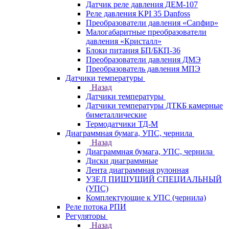
Датчик реле давления ДЕМ-107
Реле давления KPI 35 Danfoss
Преобразователи давления «Сапфир»
Малогабаритные преобразователи
давления «Кристалл»
Блоки питания БП/БКП-36
Преобразователи давления ДМЭ
Преобразователь давления МПЭ
Датчики температуры
Назад
Датчики температуры
Датчики температуры ДТКБ камерные
биметаллические
Термодатчики ТД-М
Диаграммная бумага, УПС, чернила
Назад
Диаграммная бумага, УПС, чернила
Диски диаграммные
Лента диаграммная рулонная
УЗЕЛ ПИШУЩИЙ СПЕЦИАЛЬНЫЙ
(УПС)
Комплектующие к УПС (чернила)
Реле потока РПИ
Регуляторы
Назад