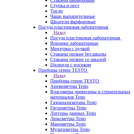
Стаканы фарфоровые
Ступка и пест
Тигли
Чаши выпарительные
Шпатели фарфоровые
Посуда пластиковая лабораторная
Назад
Посуда пластиковая лабораторная
Воронки лабораторные
Мензурки с ручкой
Стаканы низкие без шкалы
Стаканы низкие со шкалой
Цилиндр с носиком
Приборы серии TESTO
Назад
Приборы серии TESTO
Анемометры Testo
Влагомеры древесины и строительных
материалов Testo
Газоанализаторы Testo
Гигрометры Testo
Логгеры данных Testo
Люксметры Testo
Манометры Testo
Мультиметры Testo