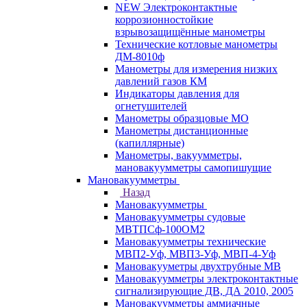
NEW Электроконтактные
коррозионностойкие
взрывозащищённые манометры
Технические котловые манометры
ДМ-8010ф
Манометры для измерения низких
давлений газов КМ
Индикаторы давления для
огнетушителей
Манометры образцовые МО
Манометры дистанционные
(капиллярные)
Манометры, вакуумметры,
мановакуумметры самопишущие
Мановакуумметры
Назад
Мановакуумметры
Мановакуумметры судовые
МВТПСф-100ОМ2
Мановакуумметры технические
МВП2-Уф, МВП3-Уф, МВП-4-Уф
Мановакууметры двухтрубные МВ
Мановакуумметры электроконтактные
сигнализирующие ДВ, ДА 2010, 2005
Мановакуумметры аммиачные