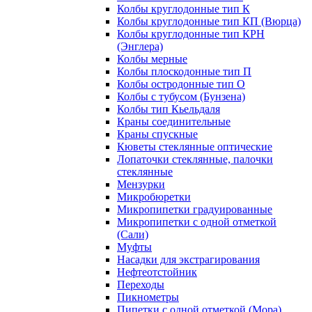
Колбы круглодонные тип К
Колбы круглодонные тип КП (Вюрца)
Колбы круглодонные тип КРН
(Энглера)
Колбы мерные
Колбы плоскодонные тип П
Колбы остродонные тип О
Колбы с тубусом (Бунзена)
Колбы тип Кьельдаля
Краны соединительные
Краны спускные
Кюветы стеклянные оптические
Лопаточки стеклянные, палочки
стеклянные
Мензурки
Микробюретки
Микропипетки градуированные
Микропипетки с одной отметкой
(Сали)
Муфты
Насадки для экстрагирования
Нефтеотстойник
Переходы
Пикнометры
Пипетки с одной отметкой (Мора)