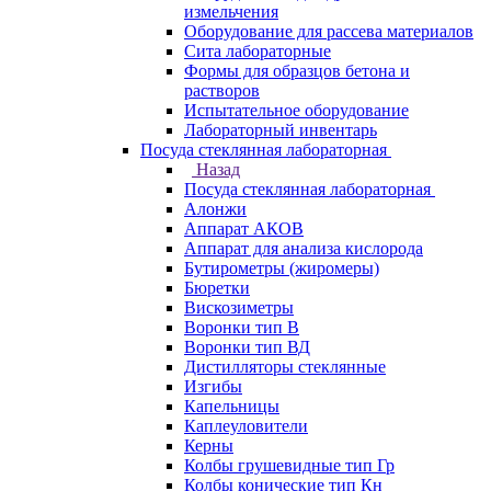
измельчения
Оборудование для рассева материалов
Сита лабораторные
Формы для образцов бетона и
растворов
Испытательное оборудование
Лабораторный инвентарь
Посуда стеклянная лабораторная
Назад
Посуда стеклянная лабораторная
Алонжи
Аппарат АКОВ
Аппарат для анализа кислорода
Бутирометры (жиромеры)
Бюретки
Вискозиметры
Воронки тип В
Воронки тип ВД
Дистилляторы стеклянные
Изгибы
Капельницы
Каплеуловители
Керны
Колбы грушевидные тип Гр
Колбы конические тип Кн