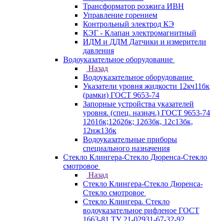
Трансформатор розжига ИВН
Управление горением
Контрольный электрод КЭ
КЭГ - Клапан электромагнитный
ИДМ и ДДМ Датчики и измерители
давления
Водоуказательное оборудование
Назад
Водоуказательное оборудование
Указатели уровня жидкости 12кч11бк
(рамки) ГОСТ 9653-74
Запорные устройства указателей
уровня. (спец. назнач.) ГОСТ 9653-74
12б1бк;12б2бк; 12б3бк, 12с13бк,
12нж13бк
Водоуказательные приборы
специального назначения
Стекло Клингера-Стекло Дюренса-Стекло
смотровое
Назад
Стекло Клингера-Стекло Дюренса-
Стекло смотровое
Стекло Клингера. Стекло
водоуказательное рифленое ГОСТ
1663-81 ТУ 21-02931-67-32-92