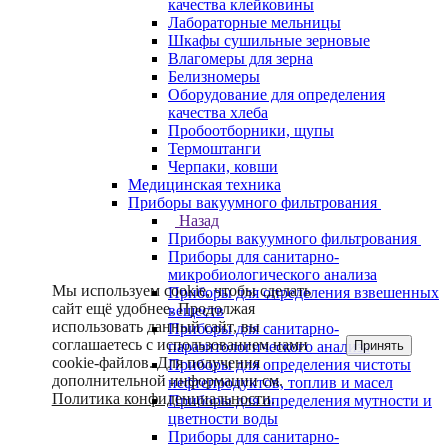
качества клейковины
Лабораторные мельницы
Шкафы сушильные зерновые
Влагомеры для зерна
Белизномеры
Оборудование для определения
качества хлеба
Пробоотборники, щупы
Термоштанги
Черпаки, ковши
Медицинская техника
Приборы вакуумного фильтрования
Назад
Приборы вакуумного фильтрования
Приборы для санитарно-
микробиологического анализа
Мы используем cookie, чтобы сделать
Приборы для определения взвешенных
сайт ещё удобнее. Продолжая
веществ
использовать данный сайт, вы
Приборы для санитарно-
соглашаетесь с использованием нами
Принять
паразитологического анализа
cookie-файлов. Для получения
Приборы для определения чистоты
дополнительной информации см.
нефтепродуктов, топлив и масел
Политика конфиденциальности
.
Приборы для определения мутности и
цветности воды
Приборы для санитарно-