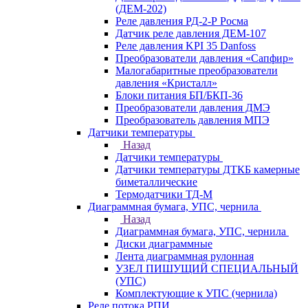
(ДЕМ-202)
Реле давления РД-2-Р Росма
Датчик реле давления ДЕМ-107
Реле давления KPI 35 Danfoss
Преобразователи давления «Сапфир»
Малогабаритные преобразователи
давления «Кристалл»
Блоки питания БП/БКП-36
Преобразователи давления ДМЭ
Преобразователь давления МПЭ
Датчики температуры
Назад
Датчики температуры
Датчики температуры ДТКБ камерные
биметаллические
Термодатчики ТД-М
Диаграммная бумага, УПС, чернила
Назад
Диаграммная бумага, УПС, чернила
Диски диаграммные
Лента диаграммная рулонная
УЗЕЛ ПИШУЩИЙ СПЕЦИАЛЬНЫЙ
(УПС)
Комплектующие к УПС (чернила)
Реле потока РПИ