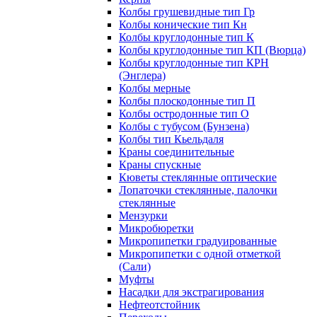
Колбы грушевидные тип Гр
Колбы конические тип Кн
Колбы круглодонные тип К
Колбы круглодонные тип КП (Вюрца)
Колбы круглодонные тип КРН
(Энглера)
Колбы мерные
Колбы плоскодонные тип П
Колбы остродонные тип О
Колбы с тубусом (Бунзена)
Колбы тип Кьельдаля
Краны соединительные
Краны спускные
Кюветы стеклянные оптические
Лопаточки стеклянные, палочки
стеклянные
Мензурки
Микробюретки
Микропипетки градуированные
Микропипетки с одной отметкой
(Сали)
Муфты
Насадки для экстрагирования
Нефтеотстойник