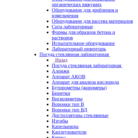
органических вяжущих
Оборудование для дробления и
измельчения
Оборудование для рассева материалов
Сита лабораторные
Формы для образцов бетона и
растворов
Испытательное оборудование
Лабораторный инвентарь
Посуда стеклянная лабораторная
Назад
Посуда стеклянная лабораторная
Алонжи
Аппарат АКОВ
Аппарат для анализа кислорода
Бутирометры (жиромеры)
Бюретки
Вискозиметры
Воронки тип В
Воронки тип ВД
Дистилляторы стеклянные
Изгибы
Капельницы
Каплеуловители
Керны