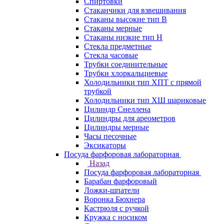
Спиртовки
Стаканчики для взвешивания
Стаканы высокие тип В
Стаканы мерные
Стаканы низкие тип Н
Стекла предметные
Стекла часовые
Трубки соединительные
Трубки хлоркальциевые
Холодильники тип ХПТ с прямой
трубкой
Холодильники тип ХШ шариковые
Цилиндр Снеллена
Цилиндры для ареометров
Цилиндры мерные
Часы песочные
Эксикаторы
Посуда фарфоровая лабораторная
Назад
Посуда фарфоровая лабораторная
Барабан фарфоровый
Ложки-шпатели
Воронка Бюхнера
Кастрюля с ручкой
Кружка с носиком