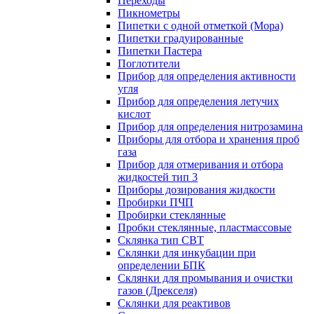
Переходы
Пикнометры
Пипетки с одной отметкой (Мора)
Пипетки градуированные
Пипетки Пастера
Поглотители
Прибор для определения активности
угля
Прибор для определения летучих
кислот
Прибор для определения нитрозамина
Приборы для отбора и хранения проб
газа
Прибор для отмеривания и отбора
жидкостей тип 3
Приборы дозирования жидкости
Пробирки ПЧП
Пробирки стеклянные
Пробки стеклянные, пластмассовые
Склянка тип СВТ
Склянки для инкубации при
определении БПК
Склянки для промывания и очистки
газов (Дрекселя)
Склянки для реактивов