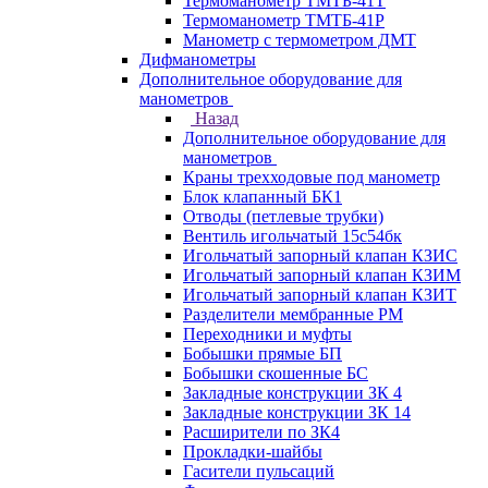
Термоманометр ТМТБ-41Т
Термоманометр ТМТБ-41Р
Манометр с термометром ДМТ
Дифманометры
Дополнительное оборудование для
манометров
Назад
Дополнительное оборудование для
манометров
Краны трехходовые под манометр
Блок клапанный БК1
Отводы (петлевые трубки)
Вентиль игольчатый 15с54бк
Игольчатый запорный клапан КЗИС
Игольчатый запорный клапан КЗИМ
Игольчатый запорный клапан КЗИТ
Разделители мембранные РМ
Переходники и муфты
Бобышки прямые БП
Бобышки скошенные БС
Закладные конструкции ЗК 4
Закладные конструкции ЗК 14
Расширители по ЗК4
Прокладки-шайбы
Гасители пульсаций