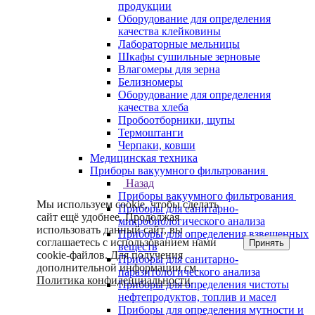
продукции
Оборудование для определения
качества клейковины
Лабораторные мельницы
Шкафы сушильные зерновые
Влагомеры для зерна
Белизномеры
Оборудование для определения
качества хлеба
Пробоотборники, щупы
Термоштанги
Черпаки, ковши
Медицинская техника
Приборы вакуумного фильтрования
Назад
Приборы вакуумного фильтрования
Мы используем cookie, чтобы сделать
Приборы для санитарно-
сайт ещё удобнее. Продолжая
микробиологического анализа
использовать данный сайт, вы
Приборы для определения взвешенных
соглашаетесь с использованием нами
Принять
веществ
cookie-файлов. Для получения
Приборы для санитарно-
дополнительной информации см.
паразитологического анализа
Политика конфиденциальности
.
Приборы для определения чистоты
нефтепродуктов, топлив и масел
Приборы для определения мутности и