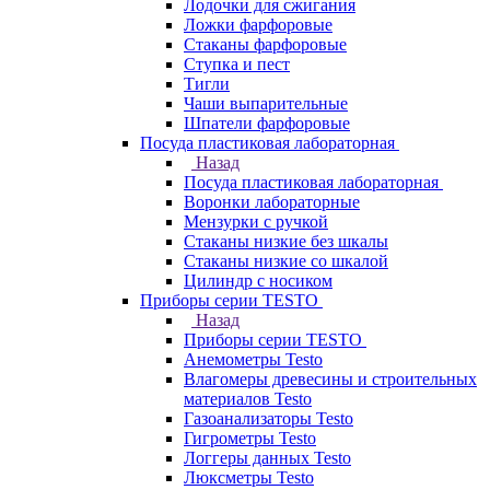
Лодочки для сжигания
Ложки фарфоровые
Стаканы фарфоровые
Ступка и пест
Тигли
Чаши выпарительные
Шпатели фарфоровые
Посуда пластиковая лабораторная
Назад
Посуда пластиковая лабораторная
Воронки лабораторные
Мензурки с ручкой
Стаканы низкие без шкалы
Стаканы низкие со шкалой
Цилиндр с носиком
Приборы серии TESTO
Назад
Приборы серии TESTO
Анемометры Testo
Влагомеры древесины и строительных
материалов Testo
Газоанализаторы Testo
Гигрометры Testo
Логгеры данных Testo
Люксметры Testo