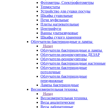
Фотометры, Спектрофотометры
Термостаты
Устройство для сушки посуды
Шкафы сушильные
Печи муфельные
Плиты нагревательные
Центрифуги
Ванны ультразвуковые
Шкафы сухого хранения
Облучатели бактерицидные и лампы
Назад
Облучатели бактерицидные и лампы
Облучатели-рециркуляторы ДЕЗАР
Облучатели-рециркуляторы
Облучатели бактерицидные настенные
Облучатели бактерицидные
потолочные
Облучатели бактерицидные
передвижные
Лампы бактерицидные
Весоизмерительная техника
Назад
Весоизмерительная техника
Весы аналитические
Весы лабораторные