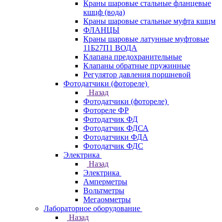
Краны шаровые стальные фланцевые
кшцф (вода)
Краны шаровые стальные муфта кшцм
ФЛАНЦЫ
Краны шаровые латунные муфтовые
11Б27П1 ВОДА
Клапана предохранительные
Клапаны обратные пружинные
Регулятор давления поршневой
Фотодатчики (фотореле)
Назад
Фотодатчики (фотореле)
Фотореле ФР
Фотодатчик ФД
Фотодатчик ФДСА
Фотодатчики ФДА
Фотодатчик ФДС
Электрика
Назад
Электрика
Амперметры
Вольтметры
Мегаомметры
Лабораторное оборудование
Назад