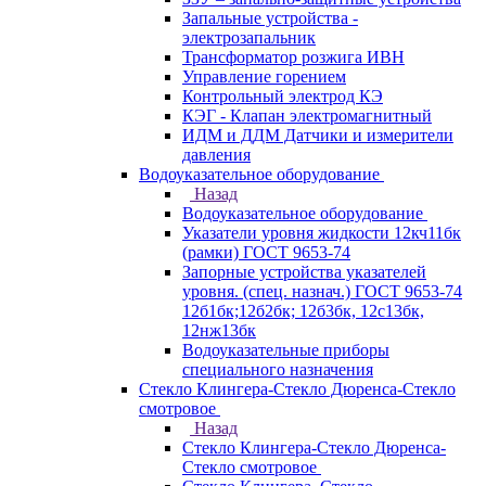
Запальные устройства -
электрозапальник
Трансформатор розжига ИВН
Управление горением
Контрольный электрод КЭ
КЭГ - Клапан электромагнитный
ИДМ и ДДМ Датчики и измерители
давления
Водоуказательное оборудование
Назад
Водоуказательное оборудование
Указатели уровня жидкости 12кч11бк
(рамки) ГОСТ 9653-74
Запорные устройства указателей
уровня. (спец. назнач.) ГОСТ 9653-74
12б1бк;12б2бк; 12б3бк, 12с13бк,
12нж13бк
Водоуказательные приборы
специального назначения
Стекло Клингера-Стекло Дюренса-Стекло
смотровое
Назад
Стекло Клингера-Стекло Дюренса-
Стекло смотровое