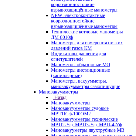
коррозионностойкие
взрывозащищённые манометры
NEW Электроконтактные
коррозионностойкие
взрывозащищённые манометры
Технические котловые манометры
ДМ-8010ф
Манометры для измерения низких
давлений газов КМ
Индикаторы давления для
огнетушителей
Манометры образцовые МО
Манометры дистанционные
(капиллярные)
Манометры, вакуумметры,
мановакуумметры самопишущие
Мановакуумметры
Назад
Мановакуумметры
Мановакуумметры судовые
МВТПСф-100ОМ2
Мановакуумметры технические
МВП2-Уф, МВП3-Уф, МВП-4-Уф
Мановакууметры двухтрубные МВ
Мановакуумметры электроконтактные