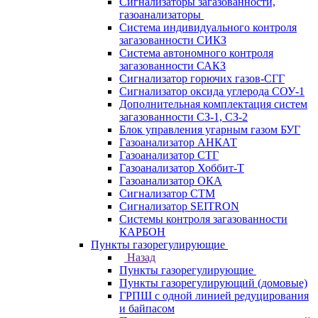
Сигнализаторы загазованности,
газоанализаторы
Система индивидуального контроля
загазованности СИКЗ
Система автономного контроля
загазованности САКЗ
Сигнализатор горючих газов-СГГ
Сигнализатор оксида углерода СОУ-1
Дополнительная комплектация систем
загазованности СЗ-1, СЗ-2
Блок управления угарным газом БУГ
Газоанализатор АНКАТ
Газоанализатор СТГ
Газоанализатор Хоббит-Т
Газоанализатор ОКА
Сигнализатор СТМ
Сигнализатор SEITRON
Системы контроля загазованности
КАРБОН
Пункты газорегулирующие
Назад
Пункты газорегулирующие
Пункты газорегулирующий (домовые)
ГРПШ с одной линией редуцирования
и байпасом