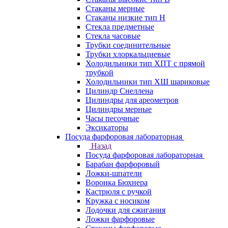
Стаканы мерные
Стаканы низкие тип Н
Стекла предметные
Стекла часовые
Трубки соединительные
Трубки хлоркальциевые
Холодильники тип ХПТ с прямой
трубкой
Холодильники тип ХШ шариковые
Цилиндр Снеллена
Цилиндры для ареометров
Цилиндры мерные
Часы песочные
Эксикаторы
Посуда фарфоровая лабораторная
Назад
Посуда фарфоровая лабораторная
Барабан фарфоровый
Ложки-шпатели
Воронка Бюхнера
Кастрюля с ручкой
Кружка с носиком
Лодочки для сжигания
Ложки фарфоровые