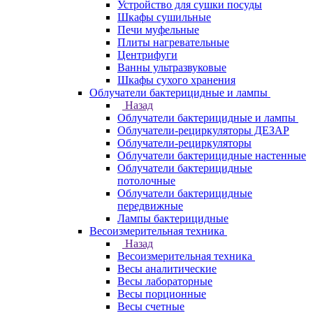
Устройство для сушки посуды
Шкафы сушильные
Печи муфельные
Плиты нагревательные
Центрифуги
Ванны ультразвуковые
Шкафы сухого хранения
Облучатели бактерицидные и лампы
Назад
Облучатели бактерицидные и лампы
Облучатели-рециркуляторы ДЕЗАР
Облучатели-рециркуляторы
Облучатели бактерицидные настенные
Облучатели бактерицидные
потолочные
Облучатели бактерицидные
передвижные
Лампы бактерицидные
Весоизмерительная техника
Назад
Весоизмерительная техника
Весы аналитические
Весы лабораторные
Весы порционные
Весы счетные