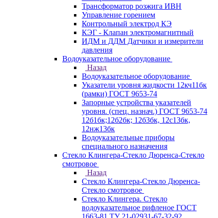
Трансформатор розжига ИВН
Управление горением
Контрольный электрод КЭ
КЭГ - Клапан электромагнитный
ИДМ и ДДМ Датчики и измерители
давления
Водоуказательное оборудование
Назад
Водоуказательное оборудование
Указатели уровня жидкости 12кч11бк
(рамки) ГОСТ 9653-74
Запорные устройства указателей
уровня. (спец. назнач.) ГОСТ 9653-74
12б1бк;12б2бк; 12б3бк, 12с13бк,
12нж13бк
Водоуказательные приборы
специального назначения
Стекло Клингера-Стекло Дюренса-Стекло
смотровое
Назад
Стекло Клингера-Стекло Дюренса-
Стекло смотровое
Стекло Клингера. Стекло
водоуказательное рифленое ГОСТ
1663-81 ТУ 21-02931-67-32-92