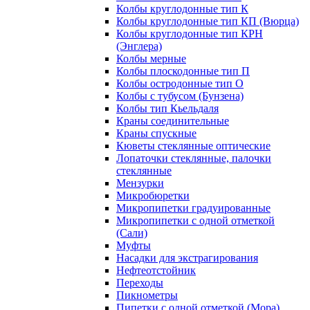
Колбы круглодонные тип К
Колбы круглодонные тип КП (Вюрца)
Колбы круглодонные тип КРН
(Энглера)
Колбы мерные
Колбы плоскодонные тип П
Колбы остродонные тип О
Колбы с тубусом (Бунзена)
Колбы тип Кьельдаля
Краны соединительные
Краны спускные
Кюветы стеклянные оптические
Лопаточки стеклянные, палочки
стеклянные
Мензурки
Микробюретки
Микропипетки градуированные
Микропипетки с одной отметкой
(Сали)
Муфты
Насадки для экстрагирования
Нефтеотстойник
Переходы
Пикнометры
Пипетки с одной отметкой (Мора)