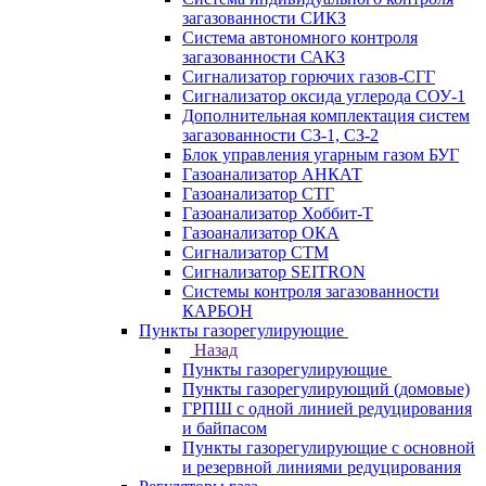
загазованности СИКЗ
Система автономного контроля
загазованности САКЗ
Сигнализатор горючих газов-СГГ
Сигнализатор оксида углерода СОУ-1
Дополнительная комплектация систем
загазованности СЗ-1, СЗ-2
Блок управления угарным газом БУГ
Газоанализатор АНКАТ
Газоанализатор СТГ
Газоанализатор Хоббит-Т
Газоанализатор ОКА
Сигнализатор СТМ
Сигнализатор SEITRON
Системы контроля загазованности
КАРБОН
Пункты газорегулирующие
Назад
Пункты газорегулирующие
Пункты газорегулирующий (домовые)
ГРПШ с одной линией редуцирования
и байпасом
Пункты газорегулирующие с основной
и резервной линиями редуцирования