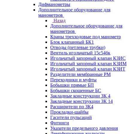
Дифманометры
Дополнительное оборудование для
манометров
Назад
Дополнительное оборудование для
манометров
Краны трехходовые под манометр
Блок клапанный БК1
Отводы (петлевые трубки)
Вентиль игольчатый 15с54бк
Игольчатый запорный клапан КЗИС
Игольчатый запорный клапан КЗИМ
Игольчатый запорный клапан КЗИТ
Разделители мембранные РМ
Переходники и муфты
Бобышки прямые БП
Бобышки скошенные БС
Закладные конструкции ЗК 4
Закладные конструкции ЗК 14
Расширители по ЗК4
Прокладки-шайбы
Гасители пульсаций
Фитинги
Указатели предельного давления
Демпфирующие жидкости