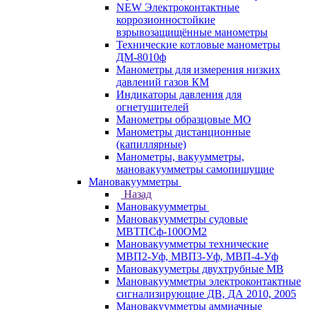
NEW Электроконтактные
коррозионностойкие
взрывозащищённые манометры
Технические котловые манометры
ДМ-8010ф
Манометры для измерения низких
давлений газов КМ
Индикаторы давления для
огнетушителей
Манометры образцовые МО
Манометры дистанционные
(капиллярные)
Манометры, вакуумметры,
мановакуумметры самопишущие
Мановакуумметры
Назад
Мановакуумметры
Мановакуумметры судовые
МВТПСф-100ОМ2
Мановакуумметры технические
МВП2-Уф, МВП3-Уф, МВП-4-Уф
Мановакууметры двухтрубные МВ
Мановакуумметры электроконтактные
сигнализирующие ДВ, ДА 2010, 2005
Мановакуумметры аммиачные