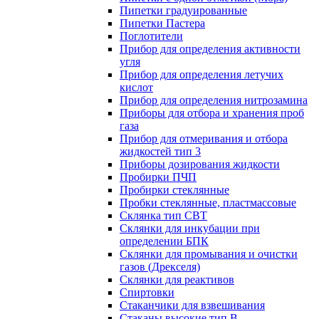
Пипетки градуированные
Пипетки Пастера
Поглотители
Прибор для определения активности
угля
Прибор для определения летучих
кислот
Прибор для определения нитрозамина
Приборы для отбора и хранения проб
газа
Прибор для отмеривания и отбора
жидкостей тип 3
Приборы дозирования жидкости
Пробирки ПЧП
Пробирки стеклянные
Пробки стеклянные, пластмассовые
Склянка тип СВТ
Склянки для инкубации при
определении БПК
Склянки для промывания и очистки
газов (Дрекселя)
Склянки для реактивов
Спиртовки
Стаканчики для взвешивания
Стаканы высокие тип В