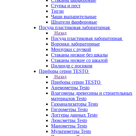
Стаканы фарфоровые
Ступка и пест
Тигли
Чаши выпарительные
Шпатели фарфоровые
Посуда пластиковая лабораторная
Назад
Посуда пластиковая лабораторная
Воронки лабораторные
Мензурки с ручкой
Стаканы низкие без шкалы
Стаканы низкие со шкалой
Цилиндр с носиком
Приборы серии TESTO
Назад
Приборы серии TESTO
Анемометры Testo
Влагомеры древесины и строительных
материалов Testo
Газоанализаторы Testo
Гигрометры Testo
Логгеры данных Testo
Люксметры Testo
Манометры Testo
Мультиметры Testo