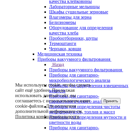
качества клейковины
Лабораторные мельницы
Шкафы сушильные зерновые
Влагомеры для зерна
Белизномеры
Оборудование для определения
качества хлеба
Пробоотборники, щупы
Термоштанги
Черпаки, ковши
Медицинская техника
Приборы вакуумного фильтрования
Назад
Приборы вакуумного фильтрования
Приборы для санитарно-
микробиологического анализа
Мы используем cookie, чтобы сделать
Приборы для определения взвешенных
сайт ещё удобнее. Продолжая
веществ
использовать данный сайт, вы
Приборы для санитарно-
соглашаетесь с использованием нами
Принять
паразитологического анализа
cookie-файлов. Для получения
Приборы для определения чистоты
дополнительной информации см.
нефтепродуктов, топлив и масел
Политика конфиденциальности
.
Приборы для определения мутности и
цветности воды
Приборы для санитарно-