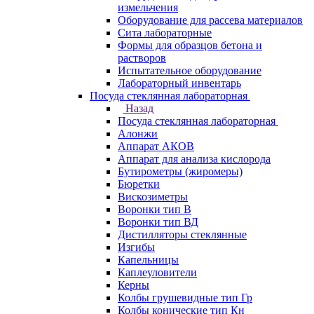
измельчения
Оборудование для рассева материалов
Сита лабораторные
Формы для образцов бетона и
растворов
Испытательное оборудование
Лабораторный инвентарь
Посуда стеклянная лабораторная
Назад
Посуда стеклянная лабораторная
Алонжи
Аппарат АКОВ
Аппарат для анализа кислорода
Бутирометры (жиромеры)
Бюретки
Вискозиметры
Воронки тип В
Воронки тип ВД
Дистилляторы стеклянные
Изгибы
Капельницы
Каплеуловители
Керны
Колбы грушевидные тип Гр
Колбы конические тип Кн