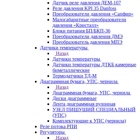
Датчик реле давления ДЕМ-107
Реле давления KPI 35 Danfoss
Преобразователи давления «Сапфир»
Малогабаритные преобразователи
давления «Кристалл»
Блоки питания БП/БКП-36
Преобразователи давления ДМЭ
Преобразователь давления МПЭ
Датчики температуры
Назад
Датчики температуры
Датчики температуры ДТКБ камерные
биметаллические
Термодатчики ТД-М
Диаграммная бумага, УПС, чернила
Назад
Диаграммная бумага, УПС, чернила
Диски диаграммные
Лента диаграммная рулонная
УЗЕЛ ПИШУЩИЙ СПЕЦИАЛЬНЫЙ
(УПС)
Комплектующие к УПС (чернила)
Реле потока РПИ
Регуляторы
Назад