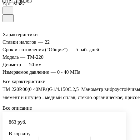
0
Нет отзывов
Арт.
M587
Характеристики
Ставки налогов
—
22
Срок изготовления ("Общие")
—
5 раб. дней
Модель
—
ТМ-220
Диаметр
—
50 мм
Измеряемое давление
—
0 - 40 МПа
Все характеристики
ТМ-220Р.00(0-40MPa)G1/4.150C.2,5 Манометр виброустойчивый 
элемент и штуцер - медный сплав; стекло-органическое; присо
Все описание
863 руб.
В корзину