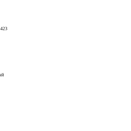
 423
ый