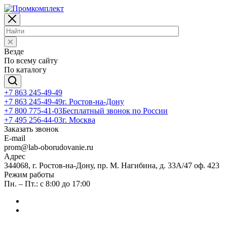
Везде
По всему сайту
По каталогу
+7 863 245-49-49
+7 863 245-49-49
г. Ростов-на-Дону
+7 800 775-41-03
Бесплатный звонок по России
+7 495 256-44-03
г. Москва
Заказать звонок
E-mail
prom@lab-oborudovanie.ru
Адрес
344068, г. Ростов-на-Дону, пр. М. Нагибина, д. 33А/47 оф. 423
Режим работы
Пн. – Пт.: с 8:00 до 17:00