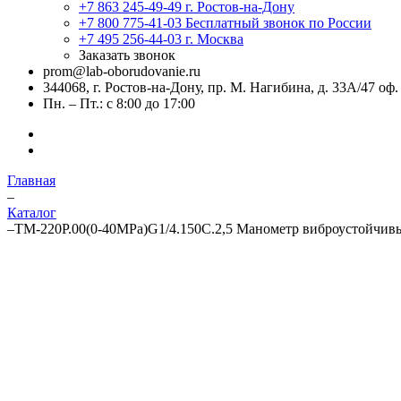
+7 863 245-49-49
г. Ростов-на-Дону
+7 800 775-41-03
Бесплатный звонок по России
+7 495 256-44-03
г. Москва
Заказать звонок
prom@lab-oborudovanie.ru
344068, г. Ростов-на-Дону, пр. М. Нагибина, д. 33А/47 оф.
Пн. – Пт.: с 8:00 до 17:00
Главная
–
Каталог
–
ТМ-220Р.00(0-40MPa)G1/4.150C.2,5 Манометр виброустойчив