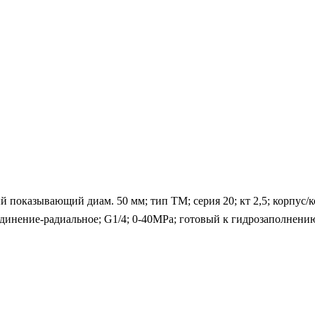
показывающий диам. 50 мм; тип ТМ; серия 20; кт 2,5; корпус/к
единение-радиальное; G1/4; 0-40MPa; готовый к гидрозаполнени