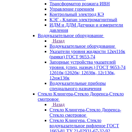
Трансформатор розжига ИВН
Управление горением
Контрольный электрод КЭ
КЭГ - Клапан электромагнитный
ИДМ и ДДМ Датчики и измерители
давления
Водоуказательное оборудование
Назад
Водоуказательное оборудование
Указатели уровня жидкости 12кч11бк
(рамки) ГОСТ 9653-74
Запорные устройства указателей
уровня. (спец. назнач.) ГОСТ 9653-74
12б1бк;12б2бк; 12б3бк, 12с13бк,
12нж13бк
Водоуказательные приборы
специального назначения
Стекло Клингера-Стекло Дюренса-Стекло
смотровое
Назад
Стекло Клингера-Стекло Дюренса-
Стекло смотровое
Стекло Клингера. Стекло
водоуказательное рифленое ГОСТ
1663-81 ТУ 21-02931-67-32-92