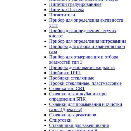
Пипетки градуированные
Пипетки Пастера
Поглотители
Прибор для определения активности
угля
Прибор для определения летучих
кислот
Прибор для определения нитрозамина
Приборы для отбора и хранения проб
газа
Прибор для отмеривания и отбора
жидкостей тип 3
Приборы дозирования жидкости
Пробирки ПЧП
Пробирки стеклянные
Пробки стеклянные, пластмассовые
Склянка тип СВТ
Склянки для инкубации при
определении БПК
Склянки для промывания и очистки
газов (Дрекселя)
Склянки для реактивов
Спиртовки
Стаканчики для взвешивания
Стаканы высокие тип В