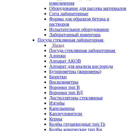
измельчения
Оборудование для рассева материалов
Сита лабораторные
Формы для образцов бетона и
растворов
Испытательное оборудование
Лабораторный инвентарь
Посуда стеклянная лабораторная
Назад
Посуда стеклянная лабораторная
Алонжи
Аппарат АКОВ
Аппарат для анализа кислорода
Бутирометры (жиромеры)
Бюретки
Вискозиметры
Воронки тип В
Воронки тип ВД
Дистилляторы стеклянные
Изгибы
Капельницы
Каплеуловители
Керны
Колбы грушевидные тип Гр
Колбы конические тип Кн