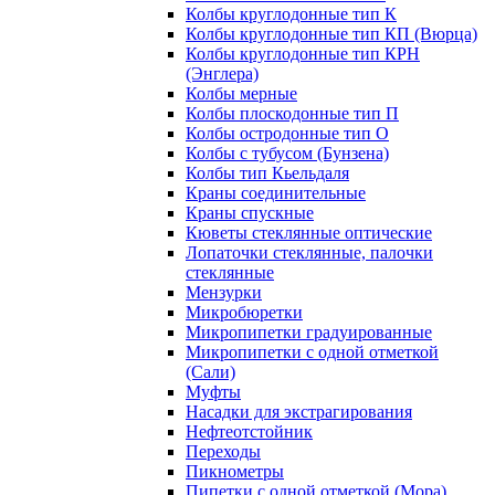
Колбы круглодонные тип К
Колбы круглодонные тип КП (Вюрца)
Колбы круглодонные тип КРН
(Энглера)
Колбы мерные
Колбы плоскодонные тип П
Колбы остродонные тип О
Колбы с тубусом (Бунзена)
Колбы тип Кьельдаля
Краны соединительные
Краны спускные
Кюветы стеклянные оптические
Лопаточки стеклянные, палочки
стеклянные
Мензурки
Микробюретки
Микропипетки градуированные
Микропипетки с одной отметкой
(Сали)
Муфты
Насадки для экстрагирования
Нефтеотстойник
Переходы
Пикнометры
Пипетки с одной отметкой (Мора)