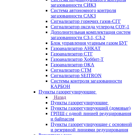
загазованности СИКЗ
Система автономного контроля
загазованности САКЗ
Сигнализатор горючих газов-СГГ
Сигнализатор оксида углерода СОУ-1
Дополнительная комплектация систем
загазованности СЗ-1, СЗ-2
Блок управления угарным газом БУГ
Газоанализатор АНКАТ
Газоанализатор СТГ
Газоанализатор Хоббит-Т
Газоанализатор ОКА
Сигнализатор СТМ
Сигнализатор SEITRON
Системы контроля загазованности
КАРБОН
Пункты газорегулирующие
Назад
Пункты газорегулирующие
Пункты газорегулирующий (домовые)
ГРПШ с одной линией редуцирования
и байпасом
Пункты газорегулирующие с основной
и резервной линиями редуцирования