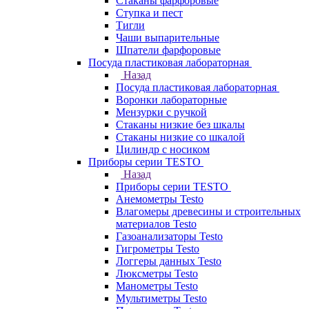
Стаканы фарфоровые
Ступка и пест
Тигли
Чаши выпарительные
Шпатели фарфоровые
Посуда пластиковая лабораторная
Назад
Посуда пластиковая лабораторная
Воронки лабораторные
Мензурки с ручкой
Стаканы низкие без шкалы
Стаканы низкие со шкалой
Цилиндр с носиком
Приборы серии TESTO
Назад
Приборы серии TESTO
Анемометры Testo
Влагомеры древесины и строительных
материалов Testo
Газоанализаторы Testo
Гигрометры Testo
Логгеры данных Testo
Люксметры Testo
Манометры Testo
Мультиметры Testo