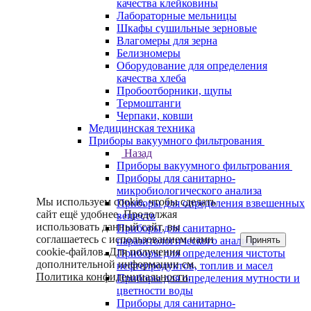
качества клейковины
Лабораторные мельницы
Шкафы сушильные зерновые
Влагомеры для зерна
Белизномеры
Оборудование для определения
качества хлеба
Пробоотборники, щупы
Термоштанги
Черпаки, ковши
Медицинская техника
Приборы вакуумного фильтрования
Назад
Приборы вакуумного фильтрования
Приборы для санитарно-
микробиологического анализа
Мы используем cookie, чтобы сделать
Приборы для определения взвешенных
сайт ещё удобнее. Продолжая
веществ
использовать данный сайт, вы
Приборы для санитарно-
соглашаетесь с использованием нами
Принять
паразитологического анализа
cookie-файлов. Для получения
Приборы для определения чистоты
дополнительной информации см.
нефтепродуктов, топлив и масел
Политика конфиденциальности
.
Приборы для определения мутности и
цветности воды
Приборы для санитарно-