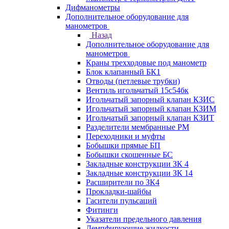
Дифманометры
Дополнительное оборудование для
манометров
Назад
Дополнительное оборудование для
манометров
Краны трехходовые под манометр
Блок клапанный БК1
Отводы (петлевые трубки)
Вентиль игольчатый 15с54бк
Игольчатый запорный клапан КЗИС
Игольчатый запорный клапан КЗИМ
Игольчатый запорный клапан КЗИТ
Разделители мембранные РМ
Переходники и муфты
Бобышки прямые БП
Бобышки скошенные БС
Закладные конструкции ЗК 4
Закладные конструкции ЗК 14
Расширители по ЗК4
Прокладки-шайбы
Гасители пульсаций
Фитинги
Указатели предельного давления
Демпфирующие жидкости