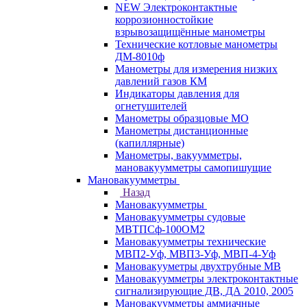
NEW Электроконтактные
коррозионностойкие
взрывозащищённые манометры
Технические котловые манометры
ДМ-8010ф
Манометры для измерения низких
давлений газов КМ
Индикаторы давления для
огнетушителей
Манометры образцовые МО
Манометры дистанционные
(капиллярные)
Манометры, вакуумметры,
мановакуумметры самопишущие
Мановакуумметры
Назад
Мановакуумметры
Мановакуумметры судовые
МВТПСф-100ОМ2
Мановакуумметры технические
МВП2-Уф, МВП3-Уф, МВП-4-Уф
Мановакууметры двухтрубные МВ
Мановакуумметры электроконтактные
сигнализирующие ДВ, ДА 2010, 2005
Мановакуумметры аммиачные