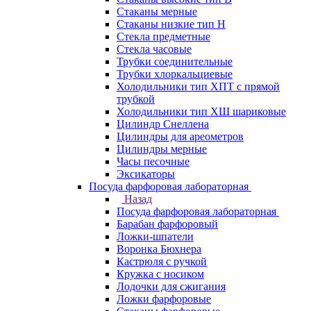
Стаканы мерные
Стаканы низкие тип Н
Стекла предметные
Стекла часовые
Трубки соединительные
Трубки хлоркальциевые
Холодильники тип ХПТ с прямой
трубкой
Холодильники тип ХШ шариковые
Цилиндр Снеллена
Цилиндры для ареометров
Цилиндры мерные
Часы песочные
Эксикаторы
Посуда фарфоровая лабораторная
Назад
Посуда фарфоровая лабораторная
Барабан фарфоровый
Ложки-шпатели
Воронка Бюхнера
Кастрюля с ручкой
Кружка с носиком
Лодочки для сжигания
Ложки фарфоровые