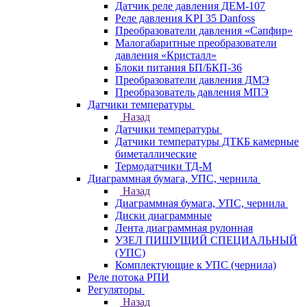
Датчик реле давления ДЕМ-107
Реле давления KPI 35 Danfoss
Преобразователи давления «Сапфир»
Малогабаритные преобразователи
давления «Кристалл»
Блоки питания БП/БКП-36
Преобразователи давления ДМЭ
Преобразователь давления МПЭ
Датчики температуры
Назад
Датчики температуры
Датчики температуры ДТКБ камерные
биметаллические
Термодатчики ТД-М
Диаграммная бумага, УПС, чернила
Назад
Диаграммная бумага, УПС, чернила
Диски диаграммные
Лента диаграммная рулонная
УЗЕЛ ПИШУЩИЙ СПЕЦИАЛЬНЫЙ
(УПС)
Комплектующие к УПС (чернила)
Реле потока РПИ
Регуляторы
Назад