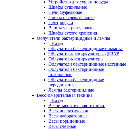
Устройство для сушки посуды
Шкафы сушильные
Печи муфельные
Плиты нагревательные
Центрифуги
Ванны ультразвуковые
Шкафы сухого хранения
Облучатели бактерицидные и лампы
Назад
Облучатели бактерицидные и лампы
Облучатели-рециркуляторы ДЕЗАР
Облучатели-рециркуляторы
Облучатели бактерицидные настенные
Облучатели бактерицидные
потолочные
Облучатели бактерицидные
передвижные
Лампы бактерицидные
Весоизмерительная техника
Назад
Весоизмерительная техника
Весы аналитические
Весы лабораторные
Весы порционные
Весы счетные