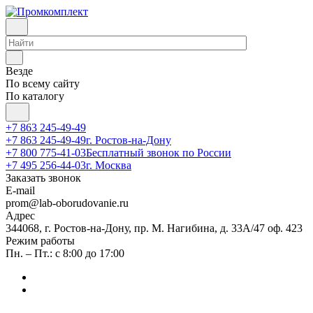
Везде
По всему сайту
По каталогу
+7 863 245-49-49
+7 863 245-49-49
г. Ростов-на-Дону
+7 800 775-41-03
Бесплатный звонок по России
+7 495 256-44-03
г. Москва
Заказать звонок
E-mail
prom@lab-oborudovanie.ru
Адрес
344068, г. Ростов-на-Дону, пр. М. Нагибина, д. 33А/47 оф. 423
Режим работы
Пн. – Пт.: с 8:00 до 17:00