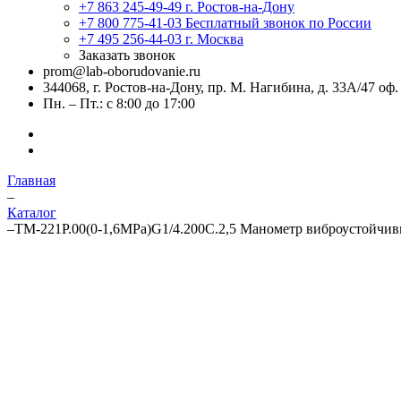
+7 863 245-49-49
г. Ростов-на-Дону
+7 800 775-41-03
Бесплатный звонок по России
+7 495 256-44-03
г. Москва
Заказать звонок
prom@lab-oborudovanie.ru
344068, г. Ростов-на-Дону, пр. М. Нагибина, д. 33А/47 оф.
Пн. – Пт.: с 8:00 до 17:00
Главная
–
Каталог
–
ТМ-221Р.00(0-1,6MPa)G1/4.200C.2,5 Манометр виброустойчи