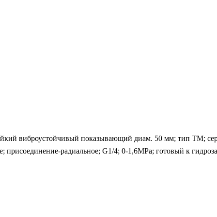
кий виброустойчивый показывающий диам. 50 мм; тип ТМ; серия
ое; присоединение-радиальное; G1/4; 0-1,6MPa; готовый к гидро