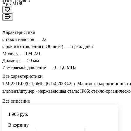
0
Нет отзывов
Арт.
M186
Характеристики
Ставки налогов
—
22
Срок изготовления ("Общие")
—
5 раб. дней
Модель
—
ТМ-221
Диаметр
—
50 мм
Измеряемое давление
—
0 - 1,6 МПа
Все характеристики
ТМ-221Р.00(0-1,6MPa)G1/4.200C.2,5 Манометр коррозионностой
элемент/штуцер - нержавеющая сталь; IP65; стекло-органическ
Все описание
1 965 руб.
В корзину