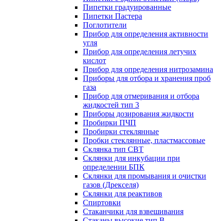
Пипетки градуированные
Пипетки Пастера
Поглотители
Прибор для определения активности
угля
Прибор для определения летучих
кислот
Прибор для определения нитрозамина
Приборы для отбора и хранения проб
газа
Прибор для отмеривания и отбора
жидкостей тип 3
Приборы дозирования жидкости
Пробирки ПЧП
Пробирки стеклянные
Пробки стеклянные, пластмассовые
Склянка тип СВТ
Склянки для инкубации при
определении БПК
Склянки для промывания и очистки
газов (Дрекселя)
Склянки для реактивов
Спиртовки
Стаканчики для взвешивания
Стаканы высокие тип В