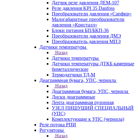
Датчик реле давления ДЕМ-107
Реле давления KPI 35 Danfoss
Преобразователи давления «Сапфир»
Малогабаритные преобразователи
давления «Кристалл»
Блоки питания БП/БКП-36
Преобразователи давления ДМЭ
Преобразователь давления МПЭ
Датчики температуры
Назад
Датчики температуры
Датчики температуры ДТКБ камерные
биметаллические
Термодатчики ТД-М
Диаграммная бумага, УПС, чернила
Назад
Диаграммная бумага, УПС, чернила
Диски диаграммные
Лента диаграммная рулонная
УЗЕЛ ПИШУЩИЙ СПЕЦИАЛЬНЫЙ
(УПС)
Комплектующие к УПС (чернила)
Реле потока РПИ
Регуляторы
Назад