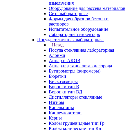
измельчения
Оборудование для рассева материалов
Сита лабораторные
Формы для образцов бетона и
растворов
Испытательное оборудование
Лабораторный инвентарь
Посуда стеклянная лабораторная
Назад
Посуда стеклянная лабораторная
Алонжи
Аппарат АКОВ
Аппарат для анализа кислорода
Бутирометры (жиромеры)
Бюретки
Вискозиметры
Воронки тип В
Воронки тип ВД
Дистилляторы стеклянные
Изгибы
Капельницы
Каплеуловители
Керны
Колбы грушевидные тип Гр
Колбы конические тип Кн