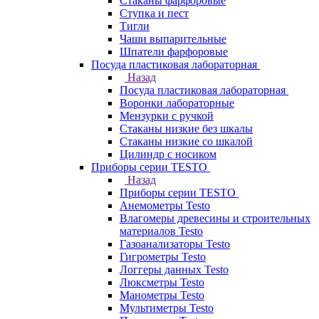
Стаканы фарфоровые
Ступка и пест
Тигли
Чаши выпарительные
Шпатели фарфоровые
Посуда пластиковая лабораторная
Назад
Посуда пластиковая лабораторная
Воронки лабораторные
Мензурки с ручкой
Стаканы низкие без шкалы
Стаканы низкие со шкалой
Цилиндр с носиком
Приборы серии TESTO
Назад
Приборы серии TESTO
Анемометры Testo
Влагомеры древесины и строительных
материалов Testo
Газоанализаторы Testo
Гигрометры Testo
Логгеры данных Testo
Люксметры Testo
Манометры Testo
Мультиметры Testo