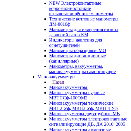
NEW Электроконтактные
коррозионностойкие
взрывозащищённые манометры
Технические котловые манометры
ДМ-8010ф
Манометры для измерения низких
давлений газов КМ
Индикаторы давления для
огнетушителей
Манометры образцовые МО
Манометры дистанционные
(капиллярные)
Манометры, вакуумметры,
мановакуумметры самопишущие
Мановакуумметры
Назад
Мановакуумметры
Мановакуумметры судовые
МВТПСф-100ОМ2
Мановакуумметры технические
МВП2-Уф, МВП3-Уф, МВП-4-Уф
Мановакууметры двухтрубные МВ
Мановакуумметры электроконтактные
сигнализирующие ДВ, ДА 2010, 2005
Мановакуумметры аммиачные