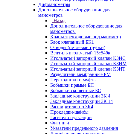
Дифманометры
Дополнительное оборудование для
манометров
Назад
Дополнительное оборудование для
манометров
Краны трехходовые под манометр
Блок клапанный БК1
Отводы (петлевые трубки)
Вентиль игольчатый 15с54бк
Игольчатый запорный клапан КЗИС
Игольчатый запорный клапан КЗИМ
Игольчатый запорный клапан КЗИТ
Разделители мембранные РМ
Переходники и муфты
Бобышки прямые БП
Бобышки скошенные БС
Закладные конструкции ЗК 4
Закладные конструкции ЗК 14
Расширители по ЗК4
Прокладки-шайбы
Гасители пульсаций
Фитинги
Указатели предельного давления
Демпфирующие жидкости