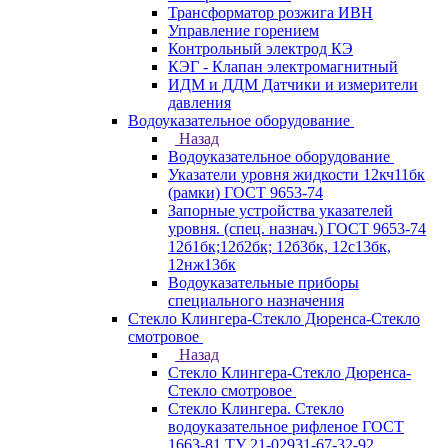
Трансформатор розжига ИВН
Управление горением
Контрольный электрод КЭ
КЭГ - Клапан электромагнитный
ИДМ и ДДМ Датчики и измерители
давления
Водоуказательное оборудование
Назад
Водоуказательное оборудование
Указатели уровня жидкости 12кч11бк
(рамки) ГОСТ 9653-74
Запорные устройства указателей
уровня. (спец. назнач.) ГОСТ 9653-74
12б1бк;12б2бк; 12б3бк, 12с13бк,
12нж13бк
Водоуказательные приборы
специального назначения
Стекло Клингера-Стекло Дюренса-Стекло
смотровое
Назад
Стекло Клингера-Стекло Дюренса-
Стекло смотровое
Стекло Клингера. Стекло
водоуказательное рифленое ГОСТ
1663-81 ТУ 21-02931-67-32-92