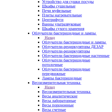
Устройство для сушки посуды
Шкафы сушильные
Печи муфельные
Плиты нагревательные
Центрифуги
Ванны ультразвуковые
Шкафы сухого хранения
Облучатели бактерицидные и лампы
Назад
Облучатели бактерицидные и лампы
Облучатели-рециркуляторы ДЕЗАР
Облучатели-рециркуляторы
Облучатели бактерицидные настенные
Облучатели бактерицидные
потолочные
Облучатели бактерицидные
передвижные
Лампы бактерицидные
Весоизмерительная техника
Назад
Весоизмерительная техника
Весы аналитические
Весы лабораторные
Весы порционные
Весы счетные