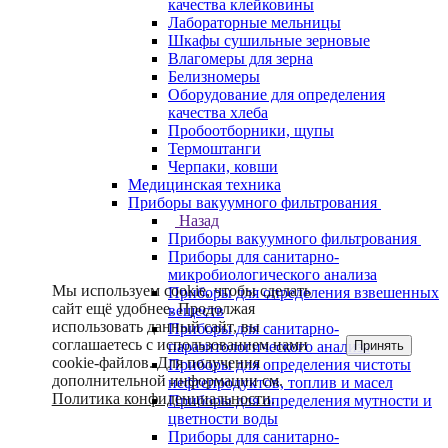
качества клейковины
Лабораторные мельницы
Шкафы сушильные зерновые
Влагомеры для зерна
Белизномеры
Оборудование для определения
качества хлеба
Пробоотборники, щупы
Термоштанги
Черпаки, ковши
Медицинская техника
Приборы вакуумного фильтрования
Назад
Приборы вакуумного фильтрования
Приборы для санитарно-
микробиологического анализа
Мы используем cookie, чтобы сделать
Приборы для определения взвешенных
сайт ещё удобнее. Продолжая
веществ
использовать данный сайт, вы
Приборы для санитарно-
соглашаетесь с использованием нами
Принять
паразитологического анализа
cookie-файлов. Для получения
Приборы для определения чистоты
дополнительной информации см.
нефтепродуктов, топлив и масел
Политика конфиденциальности
.
Приборы для определения мутности и
цветности воды
Приборы для санитарно-