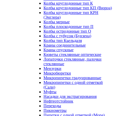
Колбы круглодонные тип К
Колбы круглодонные тип КП (Вюрца)
Колбы круглодонные тип КРН
(Энглера)
Колбы мерные
Колбы плоскодонные тип П
Колбы остродонные тип О
Колбы с тубусом (Бунзена)
Колбы тип Кьельдаля
Краны соединительные
Краны спускные
Кюветы стеклянные оптические
Лопаточки стеклянные, палочки
стеклянные
Мензурки
Микробюретки
Микропипетки градуированные
Микропипетки с одной отметкой
(Сали)
Муфты
Насадки для экстрагирования
Нефтеотстойник
Переходы
Пикнометры
Пипетки с одной отметкой (Мора)