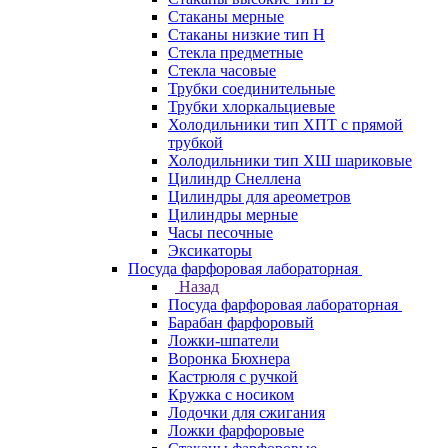
Стаканы мерные
Стаканы низкие тип Н
Стекла предметные
Стекла часовые
Трубки соединительные
Трубки хлоркальциевые
Холодильники тип ХПТ с прямой
трубкой
Холодильники тип ХШ шариковые
Цилиндр Снеллена
Цилиндры для ареометров
Цилиндры мерные
Часы песочные
Эксикаторы
Посуда фарфоровая лабораторная
Назад
Посуда фарфоровая лабораторная
Барабан фарфоровый
Ложки-шпатели
Воронка Бюхнера
Кастрюля с ручкой
Кружка с носиком
Лодочки для сжигания
Ложки фарфоровые