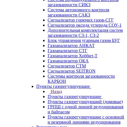
загазованности СИКЗ
Система автономного контроля
загазованности САКЗ
Сигнализатор горючих газов-СГГ
Сигнализатор оксида углерода СОУ-1
Дополнительная комплектация систем
загазованности СЗ-1, СЗ-2
Блок управления угарным газом БУГ
Газоанализатор АНКАТ
Газоанализатор СТГ
Газоанализатор Хоббит-Т
Газоанализатор ОКА
Сигнализатор СТМ
Сигнализатор SEITRON
Системы контроля загазованности
КАРБОН
Пункты газорегулирующие
Назад
Пункты газорегулирующие
Пункты газорегулирующий (домовые)
ГРПШ с одной линией редуцирования
и байпасом
Пункты газорегулирующие с основной
и резервной линиями редуцирования