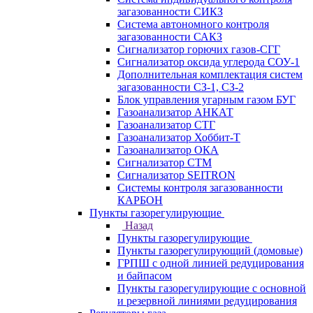
загазованности СИКЗ
Система автономного контроля
загазованности САКЗ
Сигнализатор горючих газов-СГГ
Сигнализатор оксида углерода СОУ-1
Дополнительная комплектация систем
загазованности СЗ-1, СЗ-2
Блок управления угарным газом БУГ
Газоанализатор АНКАТ
Газоанализатор СТГ
Газоанализатор Хоббит-Т
Газоанализатор ОКА
Сигнализатор СТМ
Сигнализатор SEITRON
Системы контроля загазованности
КАРБОН
Пункты газорегулирующие
Назад
Пункты газорегулирующие
Пункты газорегулирующий (домовые)
ГРПШ с одной линией редуцирования
и байпасом
Пункты газорегулирующие с основной
и резервной линиями редуцирования