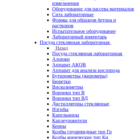
измельчения
Оборудование для рассева материалов
Сита лабораторные
Формы для образцов бетона и
растворов
Испытательное оборудование
Лабораторный инвентарь
Посуда стеклянная лабораторная
Назад
Посуда стеклянная лабораторная
Алонжи
Аппарат АКОВ
Аппарат для анализа кислорода
Бутирометры (жиромеры)
Бюретки
Вискозиметры
Воронки тип В
Воронки тип ВД
Дистилляторы стеклянные
Изгибы
Капельницы
Каплеуловители
Керны
Колбы грушевидные тип Гр
Колбы конические тип Кн