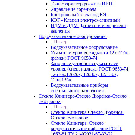
Трансформатор розжига ИВН
Управление горением
Контрольный электрод КЭ
КЭГ - Клапан электромагнитный
ИДМ и ДДМ Датчики и измерители
давления
Водоуказательное оборудование
Назад
Водоуказательное оборудование
Указатели уровня жидкости 12кч11бк
(рамки) ГОСТ 9653-74
Запорные устройства указателей
уровня. (спец. назнач.) ГОСТ 9653-74
12б1бк;12б2бк; 12б3бк, 12с13бк,
12нж13бк
Водоуказательные приборы
специального назначения
Стекло Клингера-Стекло Дюренса-Стекло
смотровое
Назад
Стекло Клингера-Стекло Дюренса-
Стекло смотровое
Стекло Клингера. Стекло
водоуказательное рифленое ГОСТ
1663-81 ТУ 21-02931-67-32-92