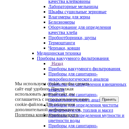
качества клейковины
Лабораторные мельницы
Шкафы сушильные зерновые
Влагомеры для зерна
Белизномеры
Оборудование для определения
качества хлеба
Пробоотборники, щупы
Термоштанги
Черпаки, ковши
Медицинская техника
Приборы вакуумного фильтрования
Назад
Приборы вакуумного фильтрования
Приборы для санитарно-
микробиологического анализа
Мы используем cookie, чтобы сделать
Приборы для определения взвешенных
сайт ещё удобнее. Продолжая
веществ
использовать данный сайт, вы
Приборы для санитарно-
соглашаетесь с использованием нами
Принять
паразитологического анализа
cookie-файлов. Для получения
Приборы для определения чистоты
дополнительной информации см.
нефтепродуктов, топлив и масел
Политика конфиденциальности
.
Приборы для определения мутности и
цветности воды
Приборы для санитарно-