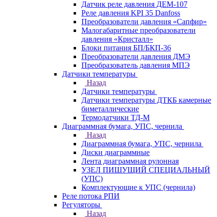
Датчик реле давления ДЕМ-107
Реле давления KPI 35 Danfoss
Преобразователи давления «Сапфир»
Малогабаритные преобразователи
давления «Кристалл»
Блоки питания БП/БКП-36
Преобразователи давления ДМЭ
Преобразователь давления МПЭ
Датчики температуры
Назад
Датчики температуры
Датчики температуры ДТКБ камерные
биметаллические
Термодатчики ТД-М
Диаграммная бумага, УПС, чернила
Назад
Диаграммная бумага, УПС, чернила
Диски диаграммные
Лента диаграммная рулонная
УЗЕЛ ПИШУЩИЙ СПЕЦИАЛЬНЫЙ
(УПС)
Комплектующие к УПС (чернила)
Реле потока РПИ
Регуляторы
Назад