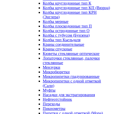
Колбы круглодонные тип К
Колбы круглодонные тип КП (Вюрца)
Колбы круглодонные тип КРН
(Энглера)
Колбы мерные
Колбы плоскодонные тип П
Колбы остродонные тип О
Колбы с тубусом (Бунзена)
Колбы тип Кьельдаля
Краны соединительные
Краны спускные
Кюветы стеклянные оптические
Лопаточки стеклянные, палочки
стеклянные
Мензурки
Микробюретки
Микропипетки градуированные
Микропипетки с одной отметкой
(Сали)
Муфты
Насадки для экстрагирования
Нефтеотстойник
Переходы
Пикнометры
Пипетки с одной отметкой (Мора)