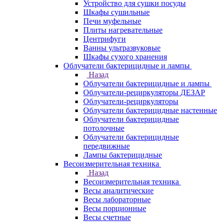
Устройство для сушки посуды
Шкафы сушильные
Печи муфельные
Плиты нагревательные
Центрифуги
Ванны ультразвуковые
Шкафы сухого хранения
Облучатели бактерицидные и лампы
Назад
Облучатели бактерицидные и лампы
Облучатели-рециркуляторы ДЕЗАР
Облучатели-рециркуляторы
Облучатели бактерицидные настенные
Облучатели бактерицидные
потолочные
Облучатели бактерицидные
передвижные
Лампы бактерицидные
Весоизмерительная техника
Назад
Весоизмерительная техника
Весы аналитические
Весы лабораторные
Весы порционные
Весы счетные