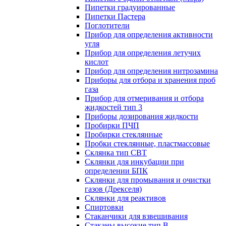
Пипетки градуированные
Пипетки Пастера
Поглотители
Прибор для определения активности
угля
Прибор для определения летучих
кислот
Прибор для определения нитрозамина
Приборы для отбора и хранения проб
газа
Прибор для отмеривания и отбора
жидкостей тип 3
Приборы дозирования жидкости
Пробирки ПЧП
Пробирки стеклянные
Пробки стеклянные, пластмассовые
Склянка тип СВТ
Склянки для инкубации при
определении БПК
Склянки для промывания и очистки
газов (Дрекселя)
Склянки для реактивов
Спиртовки
Стаканчики для взвешивания
Стаканы высокие тип В