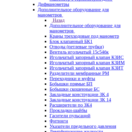
Дифманометры
Дополнительное оборудование для
манометров
Назад
Дополнительное оборудование для
манометров
Краны трехходовые под манометр
Блок клапанный БК1
Отводы (петлевые трубки)
Вентиль игольчатый 15с54бк
Игольчатый запорный клапан КЗИС
Игольчатый запорный клапан КЗИМ
Игольчатый запорный клапан КЗИТ
Разделители мембранные РМ
Переходники и муфты
Бобышки прямые БП
Бобышки скошенные БС
Закладные конструкции ЗК 4
Закладные конструкции ЗК 14
Расширители по ЗК4
Прокладки-шайбы
Гасители пульсаций
Фитинги
Указатели предельного давления
Демпфирующие жидкости