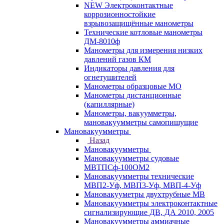
NEW Электроконтактные
коррозионностойкие
взрывозащищённые манометры
Технические котловые манометры
ДМ-8010ф
Манометры для измерения низких
давлений газов КМ
Индикаторы давления для
огнетушителей
Манометры образцовые МО
Манометры дистанционные
(капиллярные)
Манометры, вакуумметры,
мановакуумметры самопишущие
Мановакуумметры
Назад
Мановакуумметры
Мановакуумметры судовые
МВТПСф-100ОМ2
Мановакуумметры технические
МВП2-Уф, МВП3-Уф, МВП-4-Уф
Мановакууметры двухтрубные МВ
Мановакуумметры электроконтактные
сигнализирующие ДВ, ДА 2010, 2005
Мановакуумметры аммиачные