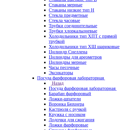
Стаканы мерные
Стаканы низкие тип Н
Стекла предметные
Стекла часовые
Трубки соединительные
Трубки хлоркальциевые
Холодильники тип ХПТ с прямой
трубкой
Холодильники тип ХШ шариковые
Цилиндр Снеллена
Цилиндры для ареометров
Цилиндры мерные
Часы песочные
Эксикаторы
Посуда фарфоровая лабораторная
Назад
Посуда фарфоровая лабораторная
Барабан фарфоровый
Ложки-шпатели
Воронка Бюхнера
Кастрюля с ручкой
Кружка с носиком
Лодочки для сжигания
Ложки фарфоровые