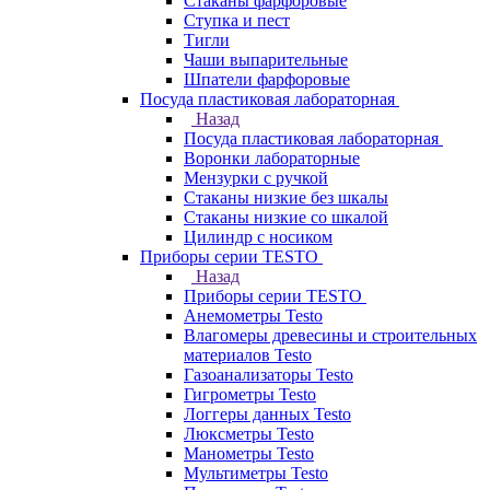
Стаканы фарфоровые
Ступка и пест
Тигли
Чаши выпарительные
Шпатели фарфоровые
Посуда пластиковая лабораторная
Назад
Посуда пластиковая лабораторная
Воронки лабораторные
Мензурки с ручкой
Стаканы низкие без шкалы
Стаканы низкие со шкалой
Цилиндр с носиком
Приборы серии TESTO
Назад
Приборы серии TESTO
Анемометры Testo
Влагомеры древесины и строительных
материалов Testo
Газоанализаторы Testo
Гигрометры Testo
Логгеры данных Testo
Люксметры Testo
Манометры Testo
Мультиметры Testo