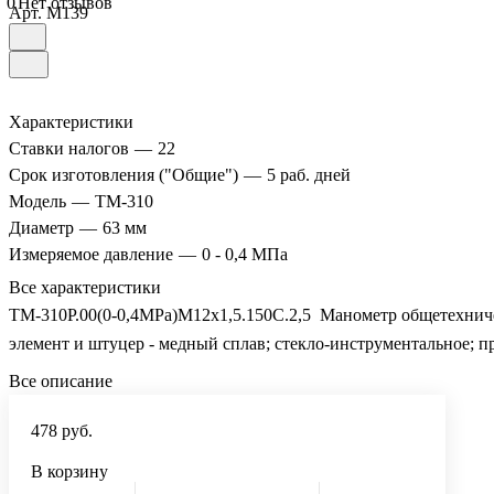
0
Нет отзывов
Арт.
M139
Характеристики
Ставки налогов
—
22
Срок изготовления ("Общие")
—
5 раб. дней
Модель
—
ТМ-310
Диаметр
—
63 мм
Измеряемое давление
—
0 - 0,4 МПа
Все характеристики
ТМ-310Р.00(0-0,4MPa)М12х1,5.150C.2,5 Манометр общетехническ
элемент и штуцер - медный сплав; стекло-инструментальное; п
Все описание
478 руб.
В корзину