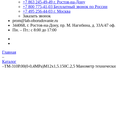
+7 863 245-49-49
г. Ростов-на-Дону
+7 800 775-41-03
Бесплатный звонок по России
+7 495 256-44-03
г. Москва
Заказать звонок
prom@lab-oborudovanie.ru
344068, г. Ростов-на-Дону, пр. М. Нагибина, д. 33А/47 оф.
Пн. – Пт.: с 8:00 до 17:00
Главная
–
Каталог
–
ТМ-310Р.00(0-0,4MPa)М12х1,5.150C.2,5 Манометр техническ