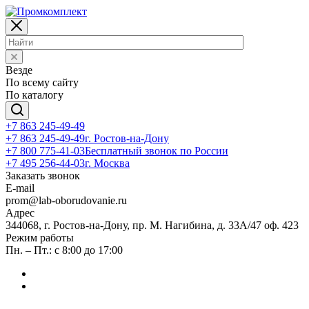
Везде
По всему сайту
По каталогу
+7 863 245-49-49
+7 863 245-49-49
г. Ростов-на-Дону
+7 800 775-41-03
Бесплатный звонок по России
+7 495 256-44-03
г. Москва
Заказать звонок
E-mail
prom@lab-oborudovanie.ru
Адрес
344068, г. Ростов-на-Дону, пр. М. Нагибина, д. 33А/47 оф. 423
Режим работы
Пн. – Пт.: с 8:00 до 17:00