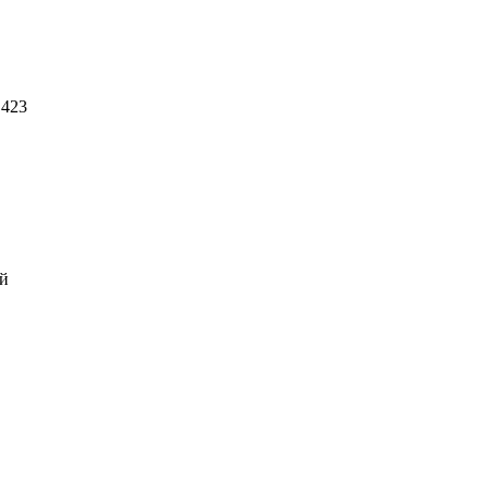
 423
ий