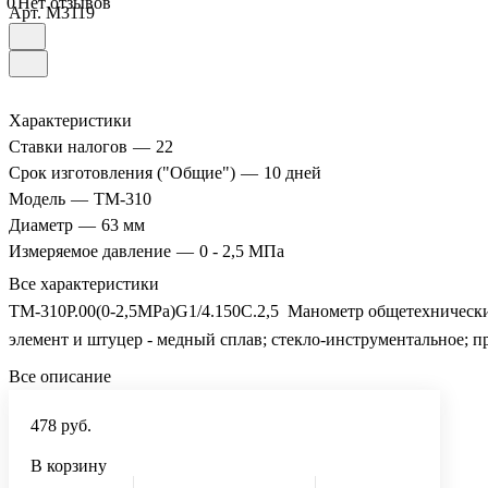
0
Нет отзывов
Арт.
M3119
Характеристики
Ставки налогов
—
22
Срок изготовления ("Общие")
—
10 дней
Модель
—
ТМ-310
Диаметр
—
63 мм
Измеряемое давление
—
0 - 2,5 МПа
Все характеристики
ТМ-310Р.00(0-2,5MPa)G1/4.150C.2,5 Манометр общетехнический 
элемент и штуцер - медный сплав; стекло-инструментальное; п
Все описание
478 руб.
В корзину