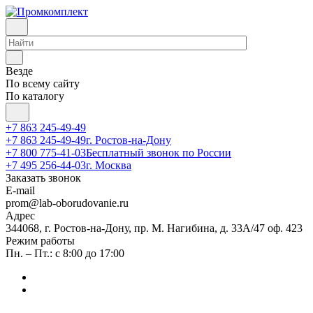
Везде
По всему сайту
По каталогу
+7 863 245-49-49
+7 863 245-49-49
г. Ростов-на-Дону
+7 800 775-41-03
Бесплатный звонок по России
+7 495 256-44-03
г. Москва
Заказать звонок
E-mail
prom@lab-oborudovanie.ru
Адрес
344068, г. Ростов-на-Дону, пр. М. Нагибина, д. 33А/47 оф. 423
Режим работы
Пн. – Пт.: с 8:00 до 17:00