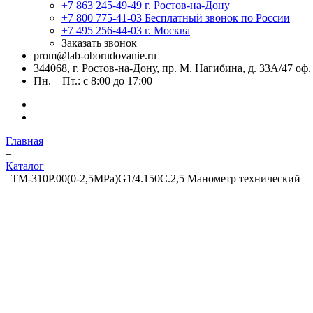
+7 863 245-49-49
г. Ростов-на-Дону
+7 800 775-41-03
Бесплатный звонок по России
+7 495 256-44-03
г. Москва
Заказать звонок
prom@lab-oborudovanie.ru
344068, г. Ростов-на-Дону, пр. М. Нагибина, д. 33А/47 оф.
Пн. – Пт.: с 8:00 до 17:00
Главная
–
Каталог
–
ТМ-310Р.00(0-2,5MPa)G1/4.150C.2,5 Манометр технический