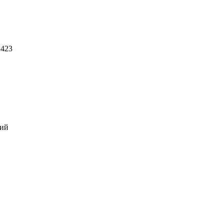
 423
кий