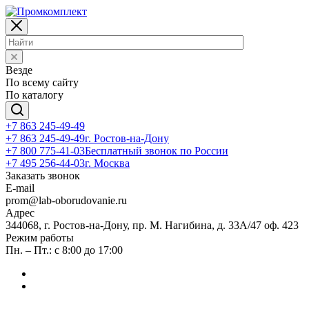
Везде
По всему сайту
По каталогу
+7 863 245-49-49
+7 863 245-49-49
г. Ростов-на-Дону
+7 800 775-41-03
Бесплатный звонок по России
+7 495 256-44-03
г. Москва
Заказать звонок
E-mail
prom@lab-oborudovanie.ru
Адрес
344068, г. Ростов-на-Дону, пр. М. Нагибина, д. 33А/47 оф. 423
Режим работы
Пн. – Пт.: с 8:00 до 17:00