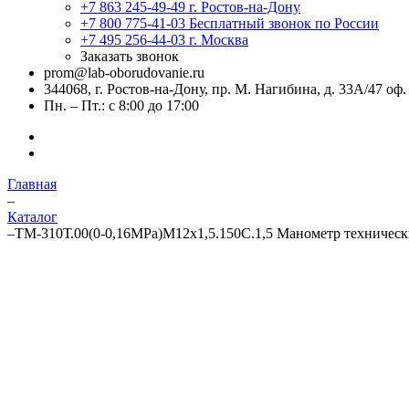
+7 863 245-49-49
г. Ростов-на-Дону
+7 800 775-41-03
Бесплатный звонок по России
+7 495 256-44-03
г. Москва
Заказать звонок
prom@lab-oborudovanie.ru
344068, г. Ростов-на-Дону, пр. М. Нагибина, д. 33А/47 оф.
Пн. – Пт.: с 8:00 до 17:00
Главная
–
Каталог
–
ТМ-310Т.00(0-0,16MPa)М12х1,5.150C.1,5 Манометр техничес