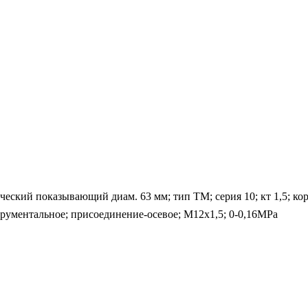
кий показывающий диам. 63 мм; тип ТМ; серия 10; кт 1,5; корп
трументальное; присоединение-осевое; М12х1,5; 0-0,16MPa