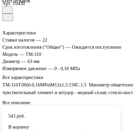
0
Нет отзывов
Арт.
T0430
Характеристики
Ставки налогов
—
22
Срок изготовления ("Общие")
—
Ожидается поступление
Модель
—
ТМ-310
Диаметр
—
63 мм
Измеряемое давление
—
0 - 0,16 МПа
Все характеристики
ТМ-310Т.00(0-0,16MPa)М12х1,5.150C.1,5 Манометр общетехничес
чувствительный элемент и штуцер - медный сплав; стекло-инс
Все описание
543 руб.
В корзину