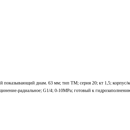
показывающий диам. 63 мм; тип ТМ; серия 20; кт 1,5; корпус/к
единение-радиальное; G1/4; 0-10MPa; готовый к гидрозаполнени