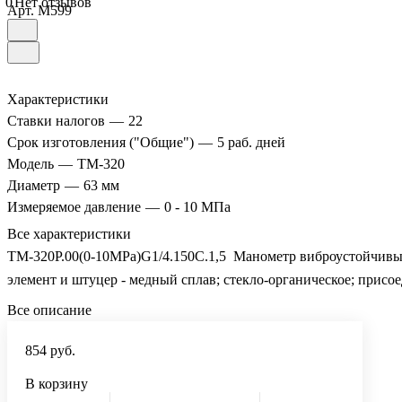
0
Нет отзывов
Арт.
M599
Характеристики
Ставки налогов
—
22
Срок изготовления ("Общие")
—
5 раб. дней
Модель
—
ТМ-320
Диаметр
—
63 мм
Измеряемое давление
—
0 - 10 МПа
Все характеристики
ТМ-320Р.00(0-10MPa)G1/4.150C.1,5 Манометр виброустойчивый 
элемент и штуцер - медный сплав; стекло-органическое; присо
Все описание
854 руб.
В корзину