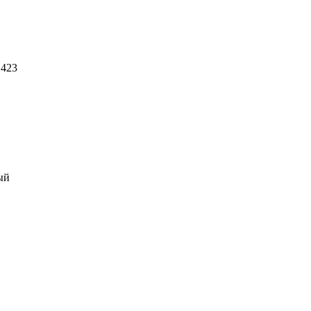
 423
ый