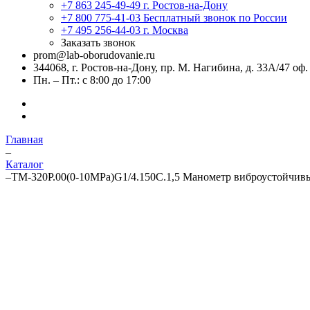
+7 863 245-49-49
г. Ростов-на-Дону
+7 800 775-41-03
Бесплатный звонок по России
+7 495 256-44-03
г. Москва
Заказать звонок
prom@lab-oborudovanie.ru
344068, г. Ростов-на-Дону, пр. М. Нагибина, д. 33А/47 оф.
Пн. – Пт.: с 8:00 до 17:00
Главная
–
Каталог
–
ТМ-320Р.00(0-10MPa)G1/4.150C.1,5 Манометр виброустойчив