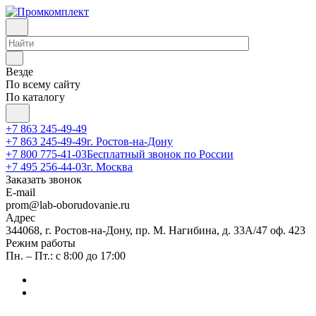
Везде
По всему сайту
По каталогу
+7 863 245-49-49
+7 863 245-49-49
г. Ростов-на-Дону
+7 800 775-41-03
Бесплатный звонок по России
+7 495 256-44-03
г. Москва
Заказать звонок
E-mail
prom@lab-oborudovanie.ru
Адрес
344068, г. Ростов-на-Дону, пр. М. Нагибина, д. 33А/47 оф. 423
Режим работы
Пн. – Пт.: с 8:00 до 17:00