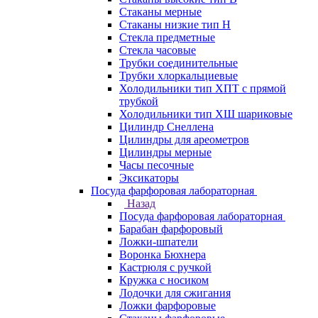
Стаканы мерные
Стаканы низкие тип Н
Стекла предметные
Стекла часовые
Трубки соединительные
Трубки хлоркальциевые
Холодильники тип ХПТ с прямой
трубкой
Холодильники тип ХШ шариковые
Цилиндр Снеллена
Цилиндры для ареометров
Цилиндры мерные
Часы песочные
Эксикаторы
Посуда фарфоровая лабораторная
Назад
Посуда фарфоровая лабораторная
Барабан фарфоровый
Ложки-шпатели
Воронка Бюхнера
Кастрюля с ручкой
Кружка с носиком
Лодочки для сжигания
Ложки фарфоровые