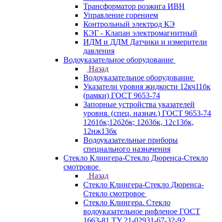
Трансформатор розжига ИВН
Управление горением
Контрольный электрод КЭ
КЭГ - Клапан электромагнитный
ИДМ и ДДМ Датчики и измерители
давления
Водоуказательное оборудование
Назад
Водоуказательное оборудование
Указатели уровня жидкости 12кч11бк
(рамки) ГОСТ 9653-74
Запорные устройства указателей
уровня. (спец. назнач.) ГОСТ 9653-74
12б1бк;12б2бк; 12б3бк, 12с13бк,
12нж13бк
Водоуказательные приборы
специального назначения
Стекло Клингера-Стекло Дюренса-Стекло
смотровое
Назад
Стекло Клингера-Стекло Дюренса-
Стекло смотровое
Стекло Клингера. Стекло
водоуказательное рифленое ГОСТ
1663-81 ТУ 21-02931-67-32-92