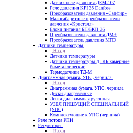
Датчик реле давления ДЕМ-107
Реле давления KPI 35 Danfoss
Преобразователи давления «Сапфир»
Малогабаритные преобразователи
давления «Кристалл»
Блоки питания БП/БКП-36
Преобразователи давления ДМЭ
Преобразователь давления МПЭ
Датчики температуры
Назад
Датчики температуры
Датчики температуры ДТКБ камерные
биметаллические
Термодатчики ТД-М
Диаграммная бумага, УПС, чернила
Назад
Диаграммная бумага, УПС, чернила
Диски диаграммные
Лента диаграммная рулонная
УЗЕЛ ПИШУЩИЙ СПЕЦИАЛЬНЫЙ
(УПС)
Комплектующие к УПС (чернила)
Реле потока РПИ
Регуляторы
Назад