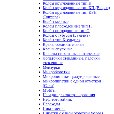
Колбы круглодонные тип К
Колбы круглодонные тип КП (Вюрца)
Колбы круглодонные тип КРН
(Энглера)
Колбы мерные
Колбы плоскодонные тип П
Колбы остродонные тип О
Колбы с тубусом (Бунзена)
Колбы тип Кьельдаля
Краны соединительные
Краны спускные
Кюветы стеклянные оптические
Лопаточки стеклянные, палочки
стеклянные
Мензурки
Микробюретки
Микропипетки градуированные
Микропипетки с одной отметкой
(Сали)
Муфты
Насадки для экстрагирования
Нефтеотстойник
Переходы
Пикнометры
Пипетки с одной отметкой (Мора)