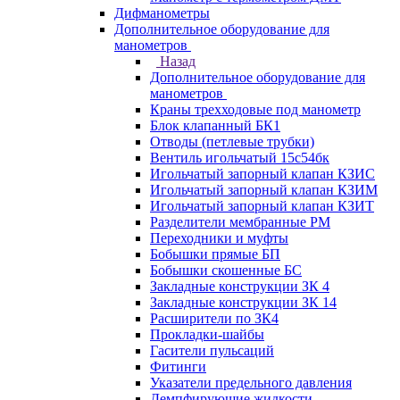
Дифманометры
Дополнительное оборудование для
манометров
Назад
Дополнительное оборудование для
манометров
Краны трехходовые под манометр
Блок клапанный БК1
Отводы (петлевые трубки)
Вентиль игольчатый 15с54бк
Игольчатый запорный клапан КЗИС
Игольчатый запорный клапан КЗИМ
Игольчатый запорный клапан КЗИТ
Разделители мембранные РМ
Переходники и муфты
Бобышки прямые БП
Бобышки скошенные БС
Закладные конструкции ЗК 4
Закладные конструкции ЗК 14
Расширители по ЗК4
Прокладки-шайбы
Гасители пульсаций
Фитинги
Указатели предельного давления
Демпфирующие жидкости