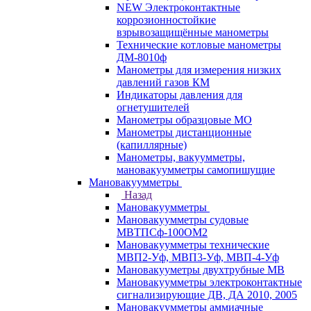
NEW Электроконтактные
коррозионностойкие
взрывозащищённые манометры
Технические котловые манометры
ДМ-8010ф
Манометры для измерения низких
давлений газов КМ
Индикаторы давления для
огнетушителей
Манометры образцовые МО
Манометры дистанционные
(капиллярные)
Манометры, вакуумметры,
мановакуумметры самопишущие
Мановакуумметры
Назад
Мановакуумметры
Мановакуумметры судовые
МВТПСф-100ОМ2
Мановакуумметры технические
МВП2-Уф, МВП3-Уф, МВП-4-Уф
Мановакууметры двухтрубные МВ
Мановакуумметры электроконтактные
сигнализирующие ДВ, ДА 2010, 2005
Мановакуумметры аммиачные