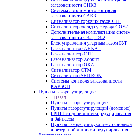
загазованности СИКЗ
Система автономного контроля
загазованности САКЗ
Сигнализатор горючих газов-СГГ
Сигнализатор оксида углерода СОУ-1
Дополнительная комплектация систем
загазованности СЗ-1, СЗ-2
Блок управления угарным газом БУГ
Газоанализатор АНКАТ
Газоанализатор СТГ
Газоанализатор Хоббит-Т
Газоанализатор ОКА
Сигнализатор СТМ
Сигнализатор SEITRON
Системы контроля загазованности
КАРБОН
Пункты газорегулирующие
Назад
Пункты газорегулирующие
Пункты газорегулирующий (домовые)
ГРПШ с одной линией редуцирования
и байпасом
Пункты газорегулирующие с основной
и резервной линиями редуцирования