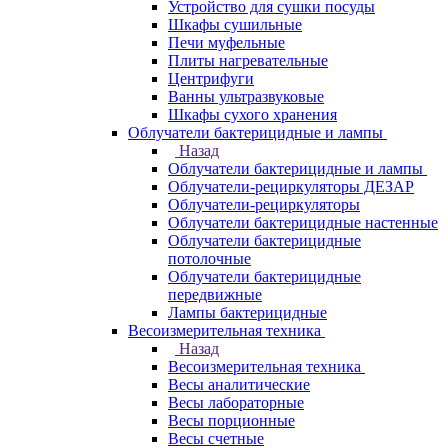
Устройство для сушки посуды
Шкафы сушильные
Печи муфельные
Плиты нагревательные
Центрифуги
Ванны ультразвуковые
Шкафы сухого хранения
Облучатели бактерицидные и лампы
Назад
Облучатели бактерицидные и лампы
Облучатели-рециркуляторы ДЕЗАР
Облучатели-рециркуляторы
Облучатели бактерицидные настенные
Облучатели бактерицидные
потолочные
Облучатели бактерицидные
передвижные
Лампы бактерицидные
Весоизмерительная техника
Назад
Весоизмерительная техника
Весы аналитические
Весы лабораторные
Весы порционные
Весы счетные