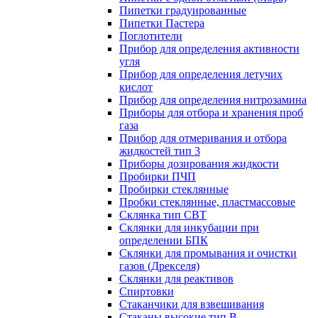
Пипетки градуированные
Пипетки Пастера
Поглотители
Прибор для определения активности
угля
Прибор для определения летучих
кислот
Прибор для определения нитрозамина
Приборы для отбора и хранения проб
газа
Прибор для отмеривания и отбора
жидкостей тип 3
Приборы дозирования жидкости
Пробирки ПЧП
Пробирки стеклянные
Пробки стеклянные, пластмассовые
Склянка тип СВТ
Склянки для инкубации при
определении БПК
Склянки для промывания и очистки
газов (Дрекселя)
Склянки для реактивов
Спиртовки
Стаканчики для взвешивания
Стаканы высокие тип В