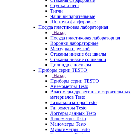
Стаканы фарфоровые
Ступка и пест
Тигли
Чаши выпарительные
Шпатели фарфоровые
Посуда пластиковая лабораторная
Назад
Посуда пластиковая лабораторная
Воронки лабораторные
Мензурки с ручкой
Стаканы низкие без шкалы
Стаканы низкие со шкалой
Цилиндр с носиком
Приборы серии TESTO
Назад
Приборы серии TESTO
Анемометры Testo
Влагомеры древесины и строительных
материалов Testo
Газоанализаторы Testo
Гигрометры Testo
Логгеры данных Testo
Люксметры Testo
Манометры Testo
Мультиметры Testo