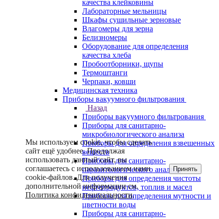
качества клейковины
Лабораторные мельницы
Шкафы сушильные зерновые
Влагомеры для зерна
Белизномеры
Оборудование для определения
качества хлеба
Пробоотборники, щупы
Термоштанги
Черпаки, ковши
Медицинская техника
Приборы вакуумного фильтрования
Назад
Приборы вакуумного фильтрования
Приборы для санитарно-
микробиологического анализа
Мы используем cookie, чтобы сделать
Приборы для определения взвешенных
сайт ещё удобнее. Продолжая
веществ
использовать данный сайт, вы
Приборы для санитарно-
соглашаетесь с использованием нами
Принять
паразитологического анализа
cookie-файлов. Для получения
Приборы для определения чистоты
дополнительной информации см.
нефтепродуктов, топлив и масел
Политика конфиденциальности
.
Приборы для определения мутности и
цветности воды
Приборы для санитарно-