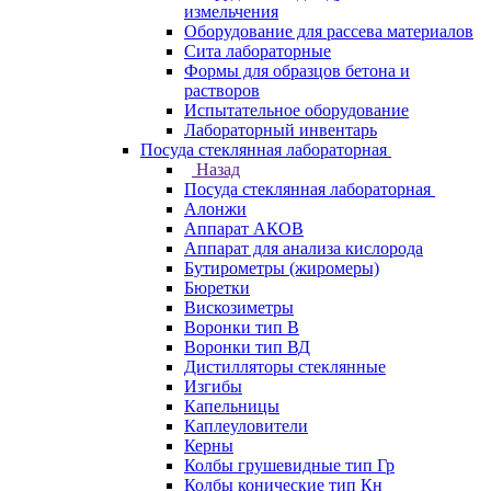
измельчения
Оборудование для рассева материалов
Сита лабораторные
Формы для образцов бетона и
растворов
Испытательное оборудование
Лабораторный инвентарь
Посуда стеклянная лабораторная
Назад
Посуда стеклянная лабораторная
Алонжи
Аппарат АКОВ
Аппарат для анализа кислорода
Бутирометры (жиромеры)
Бюретки
Вискозиметры
Воронки тип В
Воронки тип ВД
Дистилляторы стеклянные
Изгибы
Капельницы
Каплеуловители
Керны
Колбы грушевидные тип Гр
Колбы конические тип Кн