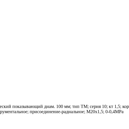
ий показывающий диам. 100 мм; тип ТМ; серия 10; кт 1,5; корпу
трументальное; присоединение-радиальное; М20х1,5; 0-0,4MPa