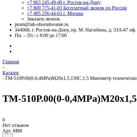
+7 863 245-49-49
г. Ростов-на-Дону
+7 800 775-41-03
Бесплатный звонок по России
+7 495 256-44-03
г. Москва
Заказать звонок
prom@lab-oborudovanie.ru
344068, г. Ростов-на-Дону, пр. М. Нагибина, д. 33А/47 оф.
Пн. – Пт.: с 8:00 до 17:00
Главная
–
Каталог
–
ТМ-510Р.00(0-0,4MPa)М20х1,5.150C.1,5 Манометр техническ
ТМ-510Р.00(0-0,4MPa)М20х1,5
0
Нет отзывов
Арт.
M88