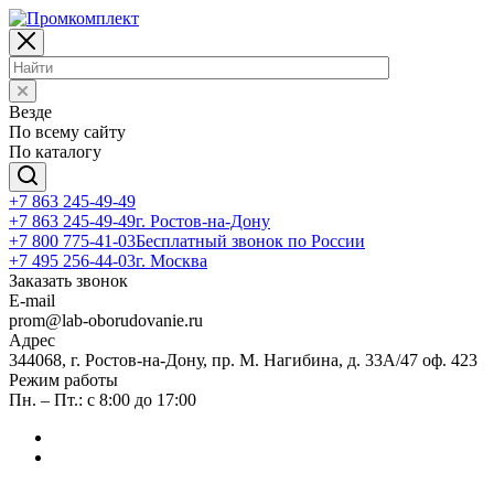
Везде
По всему сайту
По каталогу
+7 863 245-49-49
+7 863 245-49-49
г. Ростов-на-Дону
+7 800 775-41-03
Бесплатный звонок по России
+7 495 256-44-03
г. Москва
Заказать звонок
E-mail
prom@lab-oborudovanie.ru
Адрес
344068, г. Ростов-на-Дону, пр. М. Нагибина, д. 33А/47 оф. 423
Режим работы
Пн. – Пт.: с 8:00 до 17:00