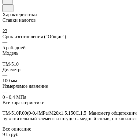
Характеристики
Ставки налогов
—
22
Срок изготовления ("Общие")
—
5 раб. дней
Модель
—
ТМ-510
Диаметр
—
100 мм
Измеряемое давление
—
0 - 0,4 МПа
Все характеристики
ТМ-510Р.00(0-0,4MPa)М20х1,5.150C.1,5 Манометр общетехническ
чувствительный элемент и штуцер - медный сплав; стекло-инс
Все описание
915 руб.