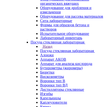
органических вяжущих
Оборудование для дробления и
измельчения
Оборудование для рассева материалов
Сита лабораторные
Формы для образцов бетона и
растворов
Испытательное оборудование
Лабораторный инвентарь
Посуда стеклянная лабораторная
Назад
Посуда стеклянная лабораторная
Алонжи
Аппарат АКОВ
Аппарат для анализа кислорода
Бутирометры (жиромеры)
Бюретки
Вискозиметры
Воронки тип В
Воронки тип ВД
Дистилляторы стеклянные
Изгибы
Капельницы
Каплеуловители
Керны