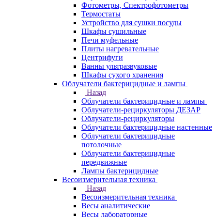
Фотометры, Спектрофотометры
Термостаты
Устройство для сушки посуды
Шкафы сушильные
Печи муфельные
Плиты нагревательные
Центрифуги
Ванны ультразвуковые
Шкафы сухого хранения
Облучатели бактерицидные и лампы
Назад
Облучатели бактерицидные и лампы
Облучатели-рециркуляторы ДЕЗАР
Облучатели-рециркуляторы
Облучатели бактерицидные настенные
Облучатели бактерицидные
потолочные
Облучатели бактерицидные
передвижные
Лампы бактерицидные
Весоизмерительная техника
Назад
Весоизмерительная техника
Весы аналитические
Весы лабораторные