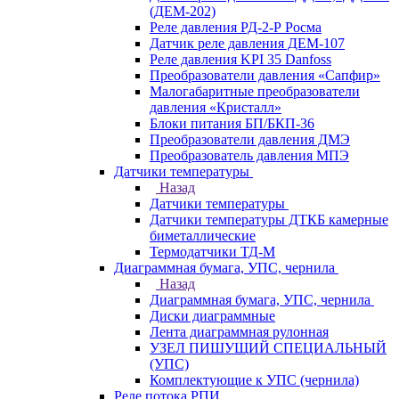
(ДЕМ-202)
Реле давления РД-2-Р Росма
Датчик реле давления ДЕМ-107
Реле давления KPI 35 Danfoss
Преобразователи давления «Сапфир»
Малогабаритные преобразователи
давления «Кристалл»
Блоки питания БП/БКП-36
Преобразователи давления ДМЭ
Преобразователь давления МПЭ
Датчики температуры
Назад
Датчики температуры
Датчики температуры ДТКБ камерные
биметаллические
Термодатчики ТД-М
Диаграммная бумага, УПС, чернила
Назад
Диаграммная бумага, УПС, чернила
Диски диаграммные
Лента диаграммная рулонная
УЗЕЛ ПИШУЩИЙ СПЕЦИАЛЬНЫЙ
(УПС)
Комплектующие к УПС (чернила)
Реле потока РПИ