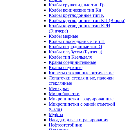
Колбы грушевидные тип Гр
Колбы конические тип Кн
Колбы круглодонные тип К
Колбы круглодонные тип КП (Вюрца)
Колбы круглодонные тип КРН
(Энглера)
Колбы мерные
Колбы плоскодонные тип П
Колбы остродонные тип О
Колбы с тубусом (Бунзена)
Колбы тип Кьельдаля
Краны соединительные
Краны спускные
Кюветы стеклянные оптические
Лопаточки стеклянные, палочки
стеклянные
Мензурки
Микробюретки
Микропипетки градуированные
Микропипетки с одной отметкой
(Сали)
Муфты
Насадки для экстрагирования
Нефтеотстойник