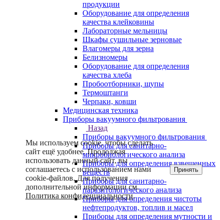
продукции
Оборудование для определения
качества клейковины
Лабораторные мельницы
Шкафы сушильные зерновые
Влагомеры для зерна
Белизномеры
Оборудование для определения
качества хлеба
Пробоотборники, щупы
Термоштанги
Черпаки, ковши
Медицинская техника
Приборы вакуумного фильтрования
Назад
Приборы вакуумного фильтрования
Мы используем cookie, чтобы сделать
Приборы для санитарно-
сайт ещё удобнее. Продолжая
микробиологического анализа
использовать данный сайт, вы
Приборы для определения взвешенных
соглашаетесь с использованием нами
Принять
веществ
cookie-файлов. Для получения
Приборы для санитарно-
дополнительной информации см.
паразитологического анализа
Политика конфиденциальности
.
Приборы для определения чистоты
нефтепродуктов, топлив и масел
Приборы для определения мутности и