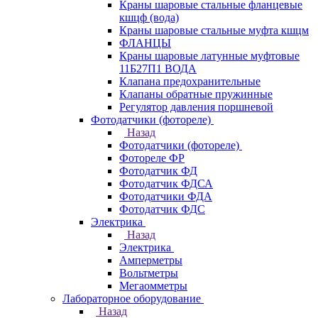
Краны шаровые стальные фланцевые
кшцф (вода)
Краны шаровые стальные муфта кшцм
ФЛАНЦЫ
Краны шаровые латунные муфтовые
11Б27П1 ВОДА
Клапана предохранительные
Клапаны обратные пружинные
Регулятор давления поршневой
Фотодатчики (фотореле)
Назад
Фотодатчики (фотореле)
Фотореле ФР
Фотодатчик ФД
Фотодатчик ФДСА
Фотодатчики ФДА
Фотодатчик ФДС
Электрика
Назад
Электрика
Амперметры
Вольтметры
Мегаомметры
Лабораторное оборудование
Назад