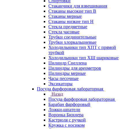
Спиртовки
Стаканчики для взвешивания
Стаканы высокие тип В
Стаканы мерные
Стаканы низкие тип Н
Стекла предметные
Стекла часовые
Трубки соединительные
Трубки хлоркальциевые
Холодильники тип ХПТ с прямой
трубкой
Холодильники тип ХШ шариковые
Цилиндр Снеллена
Цилиндры для ареометров
Цилиндры мерные
Часы песочные
Эксикаторы
Посуда фарфоровая лабораторная
Назад
Посуда фарфоровая лабораторная
Барабан фарфоровый
Ложки-шпатели
Воронка Бюхнера
Кастрюля с ручкой
Кружка с носиком