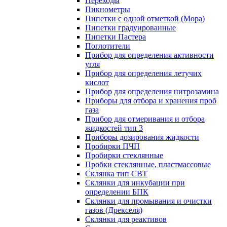
Переходы
Пикнометры
Пипетки с одной отметкой (Мора)
Пипетки градуированные
Пипетки Пастера
Поглотители
Прибор для определения активности
угля
Прибор для определения летучих
кислот
Прибор для определения нитрозамина
Приборы для отбора и хранения проб
газа
Прибор для отмеривания и отбора
жидкостей тип 3
Приборы дозирования жидкости
Пробирки ПЧП
Пробирки стеклянные
Пробки стеклянные, пластмассовые
Склянка тип СВТ
Склянки для инкубации при
определении БПК
Склянки для промывания и очистки
газов (Дрекселя)
Склянки для реактивов