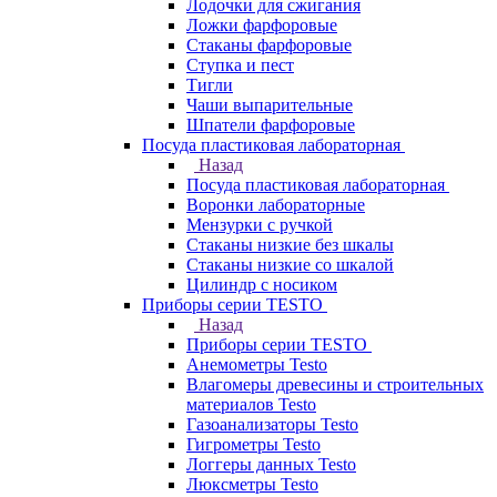
Лодочки для сжигания
Ложки фарфоровые
Стаканы фарфоровые
Ступка и пест
Тигли
Чаши выпарительные
Шпатели фарфоровые
Посуда пластиковая лабораторная
Назад
Посуда пластиковая лабораторная
Воронки лабораторные
Мензурки с ручкой
Стаканы низкие без шкалы
Стаканы низкие со шкалой
Цилиндр с носиком
Приборы серии TESTO
Назад
Приборы серии TESTO
Анемометры Testo
Влагомеры древесины и строительных
материалов Testo
Газоанализаторы Testo
Гигрометры Testo
Логгеры данных Testo
Люксметры Testo