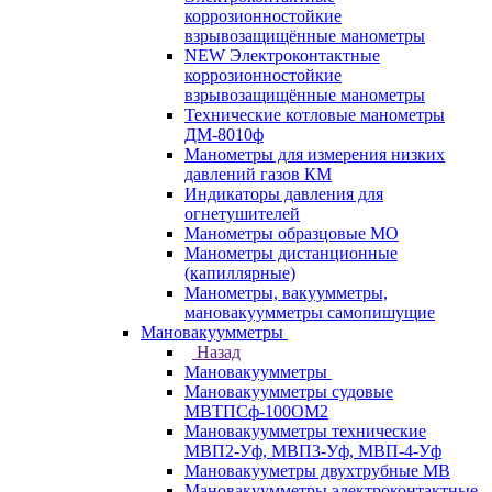
коррозионностойкие
взрывозащищённые манометры
NEW Электроконтактные
коррозионностойкие
взрывозащищённые манометры
Технические котловые манометры
ДМ-8010ф
Манометры для измерения низких
давлений газов КМ
Индикаторы давления для
огнетушителей
Манометры образцовые МО
Манометры дистанционные
(капиллярные)
Манометры, вакуумметры,
мановакуумметры самопишущие
Мановакуумметры
Назад
Мановакуумметры
Мановакуумметры судовые
МВТПСф-100ОМ2
Мановакуумметры технические
МВП2-Уф, МВП3-Уф, МВП-4-Уф
Мановакууметры двухтрубные МВ
Мановакуумметры электроконтактные