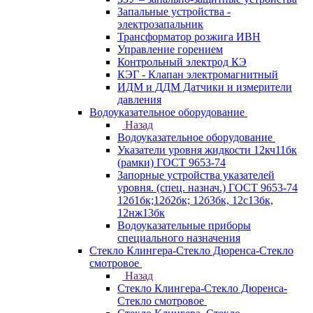
Запальные устройства -
электрозапальник
Трансформатор розжига ИВН
Управление горением
Контрольный электрод КЭ
КЭГ - Клапан электромагнитный
ИДМ и ДДМ Датчики и измерители
давления
Водоуказательное оборудование
Назад
Водоуказательное оборудование
Указатели уровня жидкости 12кч11бк
(рамки) ГОСТ 9653-74
Запорные устройства указателей
уровня. (спец. назнач.) ГОСТ 9653-74
12б1бк;12б2бк; 12б3бк, 12с13бк,
12нж13бк
Водоуказательные приборы
специального назначения
Стекло Клингера-Стекло Дюренса-Стекло
смотровое
Назад
Стекло Клингера-Стекло Дюренса-
Стекло смотровое