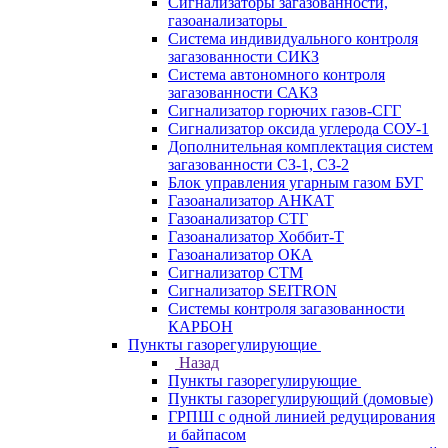
Сигнализаторы загазованности,
газоанализаторы
Система индивидуального контроля
загазованности СИКЗ
Система автономного контроля
загазованности САКЗ
Сигнализатор горючих газов-СГГ
Сигнализатор оксида углерода СОУ-1
Дополнительная комплектация систем
загазованности СЗ-1, СЗ-2
Блок управления угарным газом БУГ
Газоанализатор АНКАТ
Газоанализатор СТГ
Газоанализатор Хоббит-Т
Газоанализатор ОКА
Сигнализатор СТМ
Сигнализатор SEITRON
Системы контроля загазованности
КАРБОН
Пункты газорегулирующие
Назад
Пункты газорегулирующие
Пункты газорегулирующий (домовые)
ГРПШ с одной линией редуцирования
и байпасом