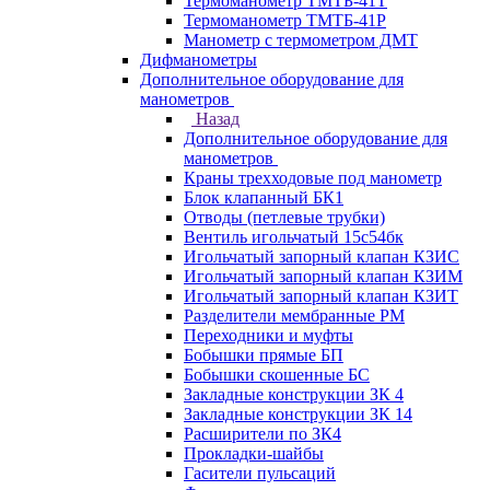
Термоманометр ТМТБ-41Т
Термоманометр ТМТБ-41Р
Манометр с термометром ДМТ
Дифманометры
Дополнительное оборудование для
манометров
Назад
Дополнительное оборудование для
манометров
Краны трехходовые под манометр
Блок клапанный БК1
Отводы (петлевые трубки)
Вентиль игольчатый 15с54бк
Игольчатый запорный клапан КЗИС
Игольчатый запорный клапан КЗИМ
Игольчатый запорный клапан КЗИТ
Разделители мембранные РМ
Переходники и муфты
Бобышки прямые БП
Бобышки скошенные БС
Закладные конструкции ЗК 4
Закладные конструкции ЗК 14
Расширители по ЗК4
Прокладки-шайбы
Гасители пульсаций