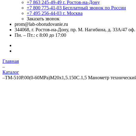
+7 863 245-49-49
г. Ростов-на-Дону
+7 800 775-41-03
Бесплатный звонок по России
+7 495 256-44-03
г. Москва
Заказать звонок
prom@lab-oborudovanie.ru
344068, г. Ростов-на-Дону, пр. М. Нагибина, д. 33А/47 оф.
Пн. – Пт.: с 8:00 до 17:00
Главная
–
Каталог
–
ТМ-510Р.00(0-60MPa)М20х1,5.150C.1,5 Манометр технически