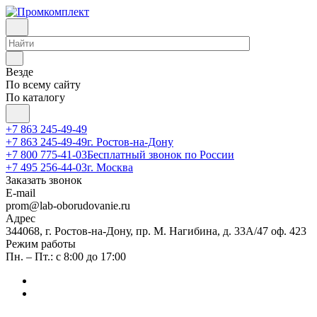
Везде
По всему сайту
По каталогу
+7 863 245-49-49
+7 863 245-49-49
г. Ростов-на-Дону
+7 800 775-41-03
Бесплатный звонок по России
+7 495 256-44-03
г. Москва
Заказать звонок
E-mail
prom@lab-oborudovanie.ru
Адрес
344068, г. Ростов-на-Дону, пр. М. Нагибина, д. 33А/47 оф. 423
Режим работы
Пн. – Пт.: с 8:00 до 17:00