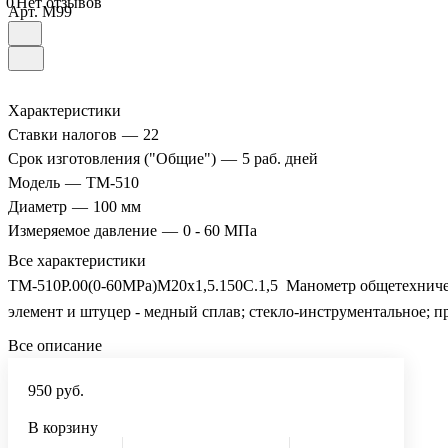
0
Нет отзывов
Арт.
M99
Характеристики
Ставки налогов
—
22
Срок изготовления ("Общие")
—
5 раб. дней
Модель
—
ТМ-510
Диаметр
—
100 мм
Измеряемое давление
—
0 - 60 МПа
Все характеристики
ТМ-510Р.00(0-60MPa)М20х1,5.150C.1,5 Манометр общетехнически
элемент и штуцер - медный сплав; стекло-инструментальное; 
Все описание
950 руб.
В корзину