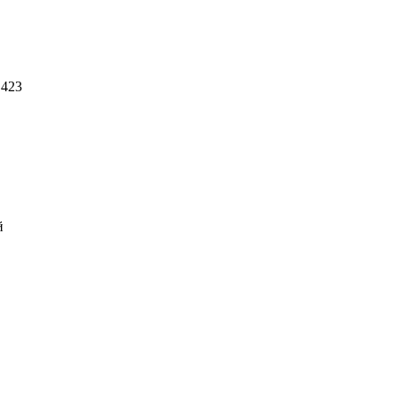
 423
й