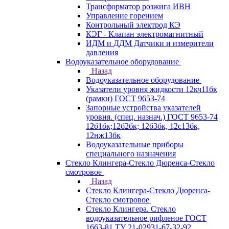
Трансформатор розжига ИВН
Управление горением
Контрольный электрод КЭ
КЭГ - Клапан электромагнитный
ИДМ и ДДМ Датчики и измерители
давления
Водоуказательное оборудование
Назад
Водоуказательное оборудование
Указатели уровня жидкости 12кч11бк
(рамки) ГОСТ 9653-74
Запорные устройства указателей
уровня. (спец. назнач.) ГОСТ 9653-74
12б1бк;12б2бк; 12б3бк, 12с13бк,
12нж13бк
Водоуказательные приборы
специального назначения
Стекло Клингера-Стекло Дюренса-Стекло
смотровое
Назад
Стекло Клингера-Стекло Дюренса-
Стекло смотровое
Стекло Клингера. Стекло
водоуказательное рифленое ГОСТ
1663-81 ТУ 21-02931-67-32-92