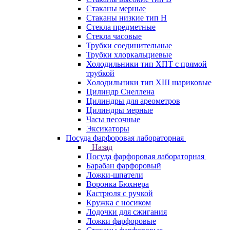
Стаканы мерные
Стаканы низкие тип Н
Стекла предметные
Стекла часовые
Трубки соединительные
Трубки хлоркальциевые
Холодильники тип ХПТ с прямой
трубкой
Холодильники тип ХШ шариковые
Цилиндр Снеллена
Цилиндры для ареометров
Цилиндры мерные
Часы песочные
Эксикаторы
Посуда фарфоровая лабораторная
Назад
Посуда фарфоровая лабораторная
Барабан фарфоровый
Ложки-шпатели
Воронка Бюхнера
Кастрюля с ручкой
Кружка с носиком
Лодочки для сжигания
Ложки фарфоровые