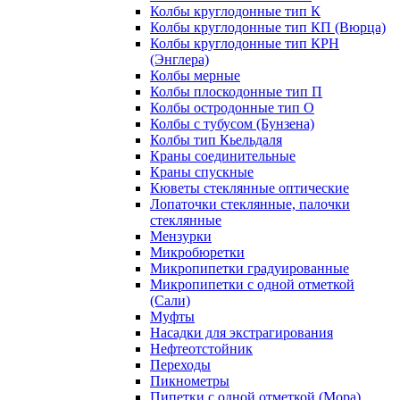
Колбы круглодонные тип К
Колбы круглодонные тип КП (Вюрца)
Колбы круглодонные тип КРН
(Энглера)
Колбы мерные
Колбы плоскодонные тип П
Колбы остродонные тип О
Колбы с тубусом (Бунзена)
Колбы тип Кьельдаля
Краны соединительные
Краны спускные
Кюветы стеклянные оптические
Лопаточки стеклянные, палочки
стеклянные
Мензурки
Микробюретки
Микропипетки градуированные
Микропипетки с одной отметкой
(Сали)
Муфты
Насадки для экстрагирования
Нефтеотстойник
Переходы
Пикнометры
Пипетки с одной отметкой (Мора)