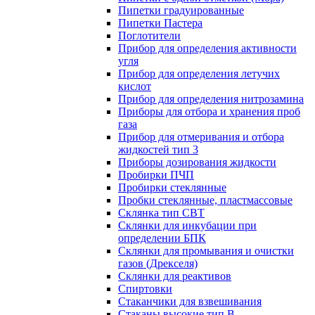
Пипетки градуированные
Пипетки Пастера
Поглотители
Прибор для определения активности
угля
Прибор для определения летучих
кислот
Прибор для определения нитрозамина
Приборы для отбора и хранения проб
газа
Прибор для отмеривания и отбора
жидкостей тип 3
Приборы дозирования жидкости
Пробирки ПЧП
Пробирки стеклянные
Пробки стеклянные, пластмассовые
Склянка тип СВТ
Склянки для инкубации при
определении БПК
Склянки для промывания и очистки
газов (Дрекселя)
Склянки для реактивов
Спиртовки
Стаканчики для взвешивания
Стаканы высокие тип В