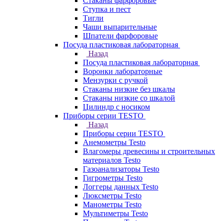
Стаканы фарфоровые
Ступка и пест
Тигли
Чаши выпарительные
Шпатели фарфоровые
Посуда пластиковая лабораторная
Назад
Посуда пластиковая лабораторная
Воронки лабораторные
Мензурки с ручкой
Стаканы низкие без шкалы
Стаканы низкие со шкалой
Цилиндр с носиком
Приборы серии TESTO
Назад
Приборы серии TESTO
Анемометры Testo
Влагомеры древесины и строительных
материалов Testo
Газоанализаторы Testo
Гигрометры Testo
Логгеры данных Testo
Люксметры Testo
Манометры Testo
Мультиметры Testo