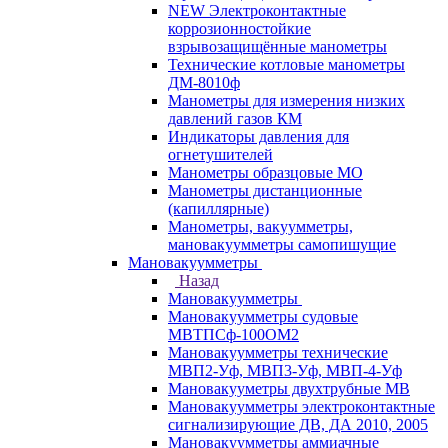
NEW Электроконтактные
коррозионностойкие
взрывозащищённые манометры
Технические котловые манометры
ДМ-8010ф
Манометры для измерения низких
давлений газов КМ
Индикаторы давления для
огнетушителей
Манометры образцовые МО
Манометры дистанционные
(капиллярные)
Манометры, вакуумметры,
мановакуумметры самопишущие
Мановакуумметры
Назад
Мановакуумметры
Мановакуумметры судовые
МВТПСф-100ОМ2
Мановакуумметры технические
МВП2-Уф, МВП3-Уф, МВП-4-Уф
Мановакууметры двухтрубные МВ
Мановакуумметры электроконтактные
сигнализирующие ДВ, ДА 2010, 2005
Мановакуумметры аммиачные