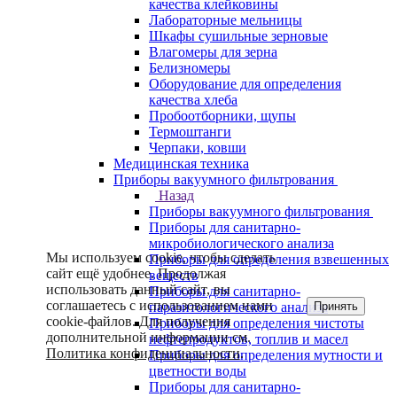
качества клейковины
Лабораторные мельницы
Шкафы сушильные зерновые
Влагомеры для зерна
Белизномеры
Оборудование для определения
качества хлеба
Пробоотборники, щупы
Термоштанги
Черпаки, ковши
Медицинская техника
Приборы вакуумного фильтрования
Назад
Приборы вакуумного фильтрования
Приборы для санитарно-
микробиологического анализа
Мы используем cookie, чтобы сделать
Приборы для определения взвешенных
сайт ещё удобнее. Продолжая
веществ
использовать данный сайт, вы
Приборы для санитарно-
соглашаетесь с использованием нами
Принять
паразитологического анализа
cookie-файлов. Для получения
Приборы для определения чистоты
дополнительной информации см.
нефтепродуктов, топлив и масел
Политика конфиденциальности
.
Приборы для определения мутности и
цветности воды
Приборы для санитарно-