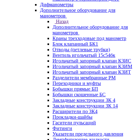
Дифманометры
Дополнительное оборудование для
манометров
Назад
Дополнительное оборудование для
манометров
Краны трехходовые под манометр
Блок клапанный БК1
Отводы (петлевые трубки)
Вентиль игольчатый 15с54бк
Игольчатый запорный клапан КЗИС
Игольчатый запорный клапан КЗИМ
Игольчатый запорный клапан КЗИТ
Разделители мембранные РМ
Переходники и муфты
Бобышки прямые БП
Бобышки скошенные БС
Закладные конструкции ЗК 4
Закладные конструкции ЗК 14
Расширители по ЗК4
Прокладки-шайбы
Гасители пульсаций
Фитинги
Указатели предельного давления
Демпфирующие жидкости