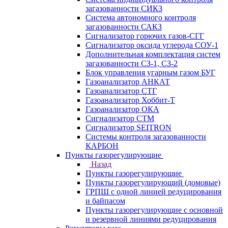
загазованности СИКЗ
Система автономного контроля
загазованности САКЗ
Сигнализатор горючих газов-СГГ
Сигнализатор оксида углерода СОУ-1
Дополнительная комплектация систем
загазованности СЗ-1, СЗ-2
Блок управления угарным газом БУГ
Газоанализатор АНКАТ
Газоанализатор СТГ
Газоанализатор Хоббит-Т
Газоанализатор ОКА
Сигнализатор СТМ
Сигнализатор SEITRON
Системы контроля загазованности
КАРБОН
Пункты газорегулирующие
Назад
Пункты газорегулирующие
Пункты газорегулирующий (домовые)
ГРПШ с одной линией редуцирования
и байпасом
Пункты газорегулирующие с основной
и резервной линиями редуцирования