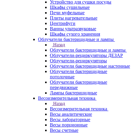
Устройство для сушки посуды
Шкафы сушильные
Печи муфельные
Плиты нагревательные
Центрифуги
Ванны ультразвуковые
Шкафы сухого хранения
Облучатели бактерицидные и лампы
Назад
Облучатели бактерицидные и лампы
Облучатели-рециркуляторы ДЕЗАР
Облучатели-рециркуляторы
Облучатели бактерицидные настенные
Облучатели бактерицидные
потолочные
Облучатели бактерицидные
передвижные
Лампы бактерицидные
Весоизмерительная техника
Назад
Весоизмерительная техника
Весы аналитические
Весы лабораторные
Весы порционные
Весы счетные