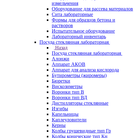
измельчения
Оборудование для рассева материалов
Сита лабораторные
Формы для образцов бетона и
растворов
Испытательное оборудование
Лабораторный инвентарь
Посуда стеклянная лабораторная
Назад
Посуда стеклянная лабораторная
Алонжи
Аппарат АКОВ
Аппарат для анализа кислорода
Бутирометры (жиромеры)
Бюретки
Вискозиметры
Воронки тип В
Воронки тип ВД
Дистилляторы стеклянные
Изгибы
Капельницы
Каплеуловители
Керны
Колбы грушевидные тип Гр
Колбы конические тип Кн