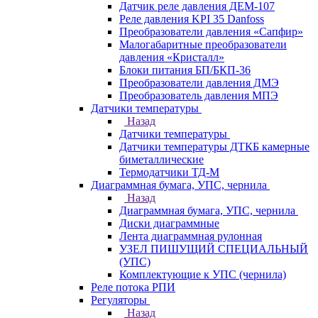
Датчик реле давления ДЕМ-107
Реле давления KPI 35 Danfoss
Преобразователи давления «Сапфир»
Малогабаритные преобразователи
давления «Кристалл»
Блоки питания БП/БКП-36
Преобразователи давления ДМЭ
Преобразователь давления МПЭ
Датчики температуры
Назад
Датчики температуры
Датчики температуры ДТКБ камерные
биметаллические
Термодатчики ТД-М
Диаграммная бумага, УПС, чернила
Назад
Диаграммная бумага, УПС, чернила
Диски диаграммные
Лента диаграммная рулонная
УЗЕЛ ПИШУЩИЙ СПЕЦИАЛЬНЫЙ
(УПС)
Комплектующие к УПС (чернила)
Реле потока РПИ
Регуляторы
Назад