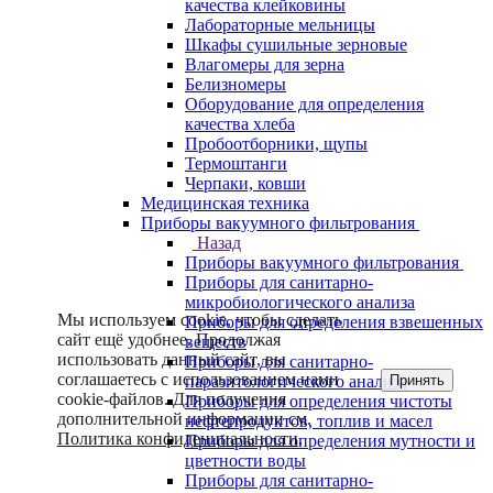
качества клейковины
Лабораторные мельницы
Шкафы сушильные зерновые
Влагомеры для зерна
Белизномеры
Оборудование для определения
качества хлеба
Пробоотборники, щупы
Термоштанги
Черпаки, ковши
Медицинская техника
Приборы вакуумного фильтрования
Назад
Приборы вакуумного фильтрования
Приборы для санитарно-
микробиологического анализа
Мы используем cookie, чтобы сделать
Приборы для определения взвешенных
сайт ещё удобнее. Продолжая
веществ
использовать данный сайт, вы
Приборы для санитарно-
соглашаетесь с использованием нами
Принять
паразитологического анализа
cookie-файлов. Для получения
Приборы для определения чистоты
дополнительной информации см.
нефтепродуктов, топлив и масел
Политика конфиденциальности
.
Приборы для определения мутности и
цветности воды
Приборы для санитарно-