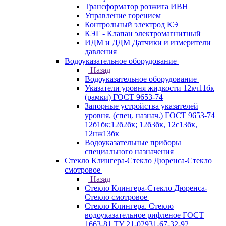
Трансформатор розжига ИВН
Управление горением
Контрольный электрод КЭ
КЭГ - Клапан электромагнитный
ИДМ и ДДМ Датчики и измерители
давления
Водоуказательное оборудование
Назад
Водоуказательное оборудование
Указатели уровня жидкости 12кч11бк
(рамки) ГОСТ 9653-74
Запорные устройства указателей
уровня. (спец. назнач.) ГОСТ 9653-74
12б1бк;12б2бк; 12б3бк, 12с13бк,
12нж13бк
Водоуказательные приборы
специального назначения
Стекло Клингера-Стекло Дюренса-Стекло
смотровое
Назад
Стекло Клингера-Стекло Дюренса-
Стекло смотровое
Стекло Клингера. Стекло
водоуказательное рифленое ГОСТ
1663-81 ТУ 21-02931-67-32-92