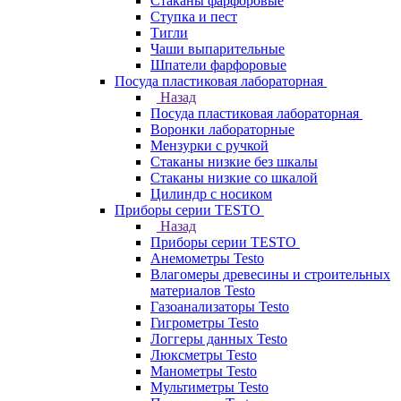
Стаканы фарфоровые
Ступка и пест
Тигли
Чаши выпарительные
Шпатели фарфоровые
Посуда пластиковая лабораторная
Назад
Посуда пластиковая лабораторная
Воронки лабораторные
Мензурки с ручкой
Стаканы низкие без шкалы
Стаканы низкие со шкалой
Цилиндр с носиком
Приборы серии TESTO
Назад
Приборы серии TESTO
Анемометры Testo
Влагомеры древесины и строительных
материалов Testo
Газоанализаторы Testo
Гигрометры Testo
Логгеры данных Testo
Люксметры Testo
Манометры Testo
Мультиметры Testo