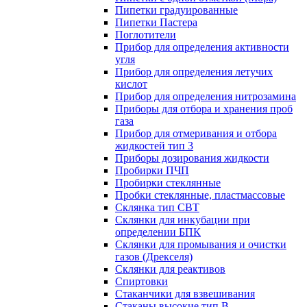
Пипетки градуированные
Пипетки Пастера
Поглотители
Прибор для определения активности
угля
Прибор для определения летучих
кислот
Прибор для определения нитрозамина
Приборы для отбора и хранения проб
газа
Прибор для отмеривания и отбора
жидкостей тип 3
Приборы дозирования жидкости
Пробирки ПЧП
Пробирки стеклянные
Пробки стеклянные, пластмассовые
Склянка тип СВТ
Склянки для инкубации при
определении БПК
Склянки для промывания и очистки
газов (Дрекселя)
Склянки для реактивов
Спиртовки
Стаканчики для взвешивания
Стаканы высокие тип В