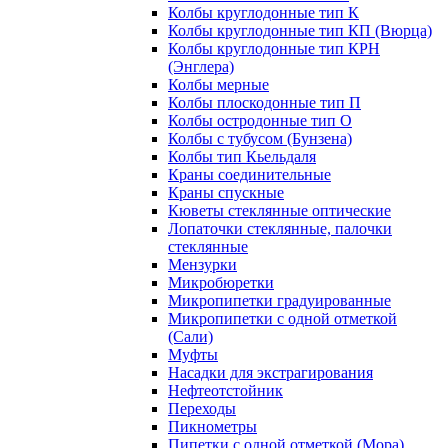
Колбы круглодонные тип К
Колбы круглодонные тип КП (Вюрца)
Колбы круглодонные тип КРН
(Энглера)
Колбы мерные
Колбы плоскодонные тип П
Колбы остродонные тип О
Колбы с тубусом (Бунзена)
Колбы тип Кьельдаля
Краны соединительные
Краны спускные
Кюветы стеклянные оптические
Лопаточки стеклянные, палочки
стеклянные
Мензурки
Микробюретки
Микропипетки градуированные
Микропипетки с одной отметкой
(Сали)
Муфты
Насадки для экстрагирования
Нефтеотстойник
Переходы
Пикнометры
Пипетки с одной отметкой (Мора)