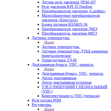
Датчик реле давления ДЕМ-107
Реле давления KPI 35 Danfoss
Преобразователи давления «Сапфир»
Малогабаритные преобразователи
давления «Кристалл»
Блоки питания БП/БКП-36
Преобразователи давления ДМЭ
Преобразователь давления МПЭ
Датчики температуры
Назад
Датчики температуры
Датчики температуры ДТКБ камерные
биметаллические
Термодатчики ТД-М
Диаграммная бумага, УПС, чернила
Назад
Диаграммная бумага, УПС, чернила
Диски диаграммные
Лента диаграммная рулонная
УЗЕЛ ПИШУЩИЙ СПЕЦИАЛЬНЫЙ
(УПС)
Комплектующие к УПС (чернила)
Реле потока РПИ
Регуляторы
Назад