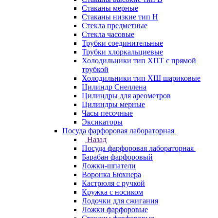
Стаканы мерные
Стаканы низкие тип Н
Стекла предметные
Стекла часовые
Трубки соединительные
Трубки хлоркальциевые
Холодильники тип ХПТ с прямой
трубкой
Холодильники тип ХШ шариковые
Цилиндр Снеллена
Цилиндры для ареометров
Цилиндры мерные
Часы песочные
Эксикаторы
Посуда фарфоровая лабораторная
Назад
Посуда фарфоровая лабораторная
Барабан фарфоровый
Ложки-шпатели
Воронка Бюхнера
Кастрюля с ручкой
Кружка с носиком
Лодочки для сжигания
Ложки фарфоровые