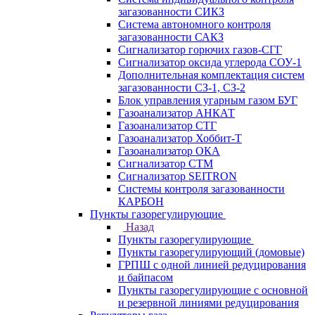
загазованности СИКЗ
Система автономного контроля
загазованности САКЗ
Сигнализатор горючих газов-СГГ
Сигнализатор оксида углерода СОУ-1
Дополнительная комплектация систем
загазованности СЗ-1, СЗ-2
Блок управления угарным газом БУГ
Газоанализатор АНКАТ
Газоанализатор СТГ
Газоанализатор Хоббит-Т
Газоанализатор ОКА
Сигнализатор СТМ
Сигнализатор SEITRON
Системы контроля загазованности
КАРБОН
Пункты газорегулирующие
Назад
Пункты газорегулирующие
Пункты газорегулирующий (домовые)
ГРПШ с одной линией редуцирования
и байпасом
Пункты газорегулирующие с основной
и резервной линиями редуцирования