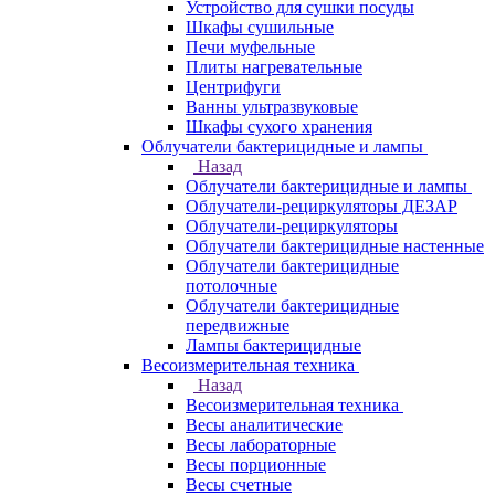
Устройство для сушки посуды
Шкафы сушильные
Печи муфельные
Плиты нагревательные
Центрифуги
Ванны ультразвуковые
Шкафы сухого хранения
Облучатели бактерицидные и лампы
Назад
Облучатели бактерицидные и лампы
Облучатели-рециркуляторы ДЕЗАР
Облучатели-рециркуляторы
Облучатели бактерицидные настенные
Облучатели бактерицидные
потолочные
Облучатели бактерицидные
передвижные
Лампы бактерицидные
Весоизмерительная техника
Назад
Весоизмерительная техника
Весы аналитические
Весы лабораторные
Весы порционные
Весы счетные