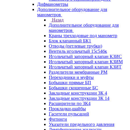
Дифманометры
Дополнительное оборудование для
манометров
Назад
Дополнительное оборудование для
манометров
Краны трехходовые под манометр
Блок клапанный БК1
Отводы (петлевые трубки)
Вентиль игольчатый 15с54бк
Игольчатый запорный клапан КЗИС
Игольчатый запорный клапан КЗИМ
Игольчатый запорный клапан КЗИТ
Разделители мембранные РМ
Переходники и муфты
Бобышки прямые БП
Бобышки скошенные БС
Закладные конструкции ЗК 4
Закладные конструкции ЗК 14
Расширители по ЗК4
Прокладки-шайбы
Гасители пульсаций
Фитинги
Указатели предельного давления
Демпфирующие жидкости