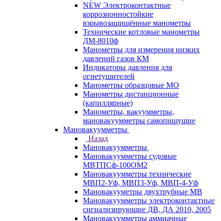
NEW Электроконтактные
коррозионностойкие
взрывозащищённые манометры
Технические котловые манометры
ДМ-8010ф
Манометры для измерения низких
давлений газов КМ
Индикаторы давления для
огнетушителей
Манометры образцовые МО
Манометры дистанционные
(капиллярные)
Манометры, вакуумметры,
мановакуумметры самопишущие
Мановакуумметры
Назад
Мановакуумметры
Мановакуумметры судовые
МВТПСф-100ОМ2
Мановакуумметры технические
МВП2-Уф, МВП3-Уф, МВП-4-Уф
Мановакууметры двухтрубные МВ
Мановакуумметры электроконтактные
сигнализирующие ДВ, ДА 2010, 2005
Мановакуумметры аммиачные