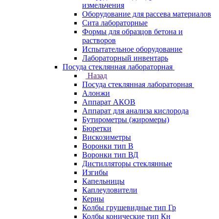
измельчения
Оборудование для рассева материалов
Сита лабораторные
Формы для образцов бетона и
растворов
Испытательное оборудование
Лабораторный инвентарь
Посуда стеклянная лабораторная
Назад
Посуда стеклянная лабораторная
Алонжи
Аппарат АКОВ
Аппарат для анализа кислорода
Бутирометры (жиромеры)
Бюретки
Вискозиметры
Воронки тип В
Воронки тип ВД
Дистилляторы стеклянные
Изгибы
Капельницы
Каплеуловители
Керны
Колбы грушевидные тип Гр
Колбы конические тип Кн