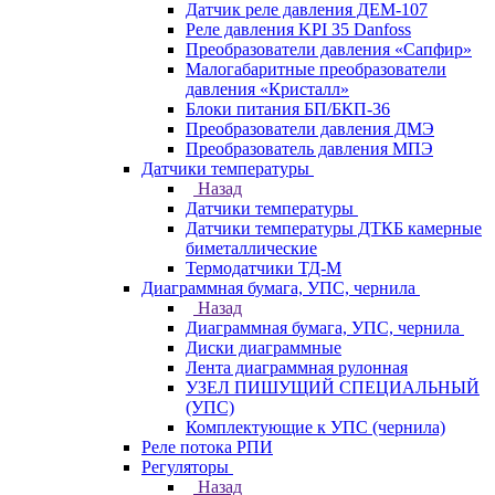
Датчик реле давления ДЕМ-107
Реле давления KPI 35 Danfoss
Преобразователи давления «Сапфир»
Малогабаритные преобразователи
давления «Кристалл»
Блоки питания БП/БКП-36
Преобразователи давления ДМЭ
Преобразователь давления МПЭ
Датчики температуры
Назад
Датчики температуры
Датчики температуры ДТКБ камерные
биметаллические
Термодатчики ТД-М
Диаграммная бумага, УПС, чернила
Назад
Диаграммная бумага, УПС, чернила
Диски диаграммные
Лента диаграммная рулонная
УЗЕЛ ПИШУЩИЙ СПЕЦИАЛЬНЫЙ
(УПС)
Комплектующие к УПС (чернила)
Реле потока РПИ
Регуляторы
Назад