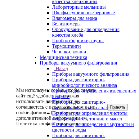
качества клейковины
Лабораторные мельницы
Шкафы сушильные зерновые
Влагомеры для зерна
Белизномеры
Оборудование для определения
качества хлеба
Пробоотборники, щупы
Термоштанги
Черпаки, ковши
Медицинская техника
Приборы вакуумного фильтрования
Назад
Приборы вакуумного фильтрования
Приборы для санитарно-
микробиологического анализа
Мы используем cookie, чтобы сделать
Приборы для определения взвешенных
сайт ещё удобнее. Продолжая
веществ
использовать данный сайт, вы
Приборы для санитарно-
соглашаетесь с использованием нами
Принять
паразитологического анализа
cookie-файлов. Для получения
Приборы для определения чистоты
дополнительной информации см.
нефтепродуктов, топлив и масел
Политика конфиденциальности
.
Приборы для определения мутности и
цветности воды
Приборы для санитарно-