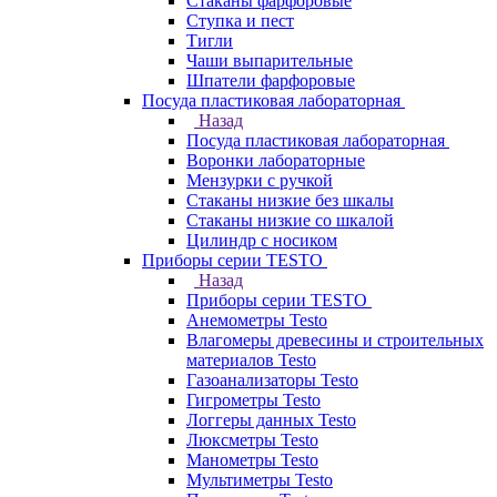
Стаканы фарфоровые
Ступка и пест
Тигли
Чаши выпарительные
Шпатели фарфоровые
Посуда пластиковая лабораторная
Назад
Посуда пластиковая лабораторная
Воронки лабораторные
Мензурки с ручкой
Стаканы низкие без шкалы
Стаканы низкие со шкалой
Цилиндр с носиком
Приборы серии TESTO
Назад
Приборы серии TESTO
Анемометры Testo
Влагомеры древесины и строительных
материалов Testo
Газоанализаторы Testo
Гигрометры Testo
Логгеры данных Testo
Люксметры Testo
Манометры Testo
Мультиметры Testo