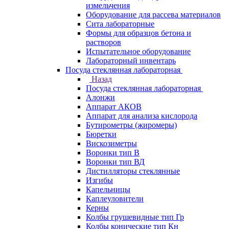
измельчения
Оборудование для рассева материалов
Сита лабораторные
Формы для образцов бетона и
растворов
Испытательное оборудование
Лабораторный инвентарь
Посуда стеклянная лабораторная
Назад
Посуда стеклянная лабораторная
Алонжи
Аппарат АКОВ
Аппарат для анализа кислорода
Бутирометры (жиромеры)
Бюретки
Вискозиметры
Воронки тип В
Воронки тип ВД
Дистилляторы стеклянные
Изгибы
Капельницы
Каплеуловители
Керны
Колбы грушевидные тип Гр
Колбы конические тип Кн