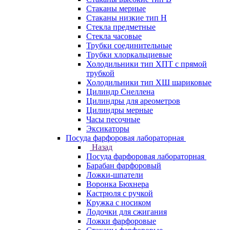
Стаканы мерные
Стаканы низкие тип Н
Стекла предметные
Стекла часовые
Трубки соединительные
Трубки хлоркальциевые
Холодильники тип ХПТ с прямой
трубкой
Холодильники тип ХШ шариковые
Цилиндр Снеллена
Цилиндры для ареометров
Цилиндры мерные
Часы песочные
Эксикаторы
Посуда фарфоровая лабораторная
Назад
Посуда фарфоровая лабораторная
Барабан фарфоровый
Ложки-шпатели
Воронка Бюхнера
Кастрюля с ручкой
Кружка с носиком
Лодочки для сжигания
Ложки фарфоровые