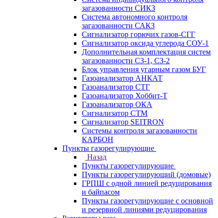
загазованности СИКЗ
Система автономного контроля
загазованности САКЗ
Сигнализатор горючих газов-СГГ
Сигнализатор оксида углерода СОУ-1
Дополнительная комплектация систем
загазованности СЗ-1, СЗ-2
Блок управления угарным газом БУГ
Газоанализатор АНКАТ
Газоанализатор СТГ
Газоанализатор Хоббит-Т
Газоанализатор ОКА
Сигнализатор СТМ
Сигнализатор SEITRON
Системы контроля загазованности
КАРБОН
Пункты газорегулирующие
Назад
Пункты газорегулирующие
Пункты газорегулирующий (домовые)
ГРПШ с одной линией редуцирования
и байпасом
Пункты газорегулирующие с основной
и резервной линиями редуцирования