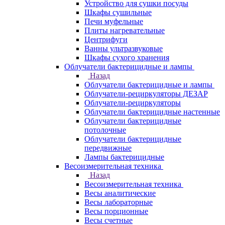
Устройство для сушки посуды
Шкафы сушильные
Печи муфельные
Плиты нагревательные
Центрифуги
Ванны ультразвуковые
Шкафы сухого хранения
Облучатели бактерицидные и лампы
Назад
Облучатели бактерицидные и лампы
Облучатели-рециркуляторы ДЕЗАР
Облучатели-рециркуляторы
Облучатели бактерицидные настенные
Облучатели бактерицидные
потолочные
Облучатели бактерицидные
передвижные
Лампы бактерицидные
Весоизмерительная техника
Назад
Весоизмерительная техника
Весы аналитические
Весы лабораторные
Весы порционные
Весы счетные