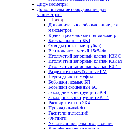
Дифманометры
Дополнительное оборудование для
манометров
Назад
Дополнительное оборудование для
манометров
Краны трехходовые под манометр
Блок клапанный БК1
Отводы (петлевые трубки)
Вентиль игольчатый 15с54бк
Игольчатый запорный клапан КЗИС
Игольчатый запорный клапан КЗИМ
Игольчатый запорный клапан КЗИТ
Разделители мембранные РМ
Переходники и муфты
Бобышки прямые БП
Бобышки скошенные БС
Закладные конструкции ЗК 4
Закладные конструкции ЗК 14
Расширители по ЗК4
Прокладки-шайбы
Гасители пульсаций
Фитинги
Указатели предельного давления
Демпфирующие жидкости