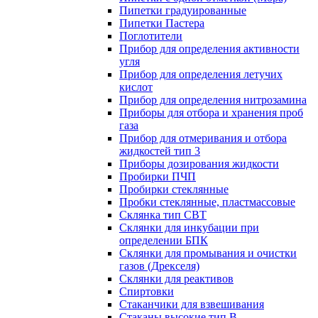
Пипетки градуированные
Пипетки Пастера
Поглотители
Прибор для определения активности
угля
Прибор для определения летучих
кислот
Прибор для определения нитрозамина
Приборы для отбора и хранения проб
газа
Прибор для отмеривания и отбора
жидкостей тип 3
Приборы дозирования жидкости
Пробирки ПЧП
Пробирки стеклянные
Пробки стеклянные, пластмассовые
Склянка тип СВТ
Склянки для инкубации при
определении БПК
Склянки для промывания и очистки
газов (Дрекселя)
Склянки для реактивов
Спиртовки
Стаканчики для взвешивания
Стаканы высокие тип В