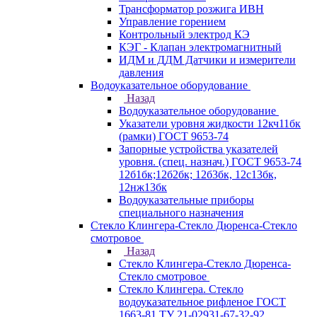
Трансформатор розжига ИВН
Управление горением
Контрольный электрод КЭ
КЭГ - Клапан электромагнитный
ИДМ и ДДМ Датчики и измерители
давления
Водоуказательное оборудование
Назад
Водоуказательное оборудование
Указатели уровня жидкости 12кч11бк
(рамки) ГОСТ 9653-74
Запорные устройства указателей
уровня. (спец. назнач.) ГОСТ 9653-74
12б1бк;12б2бк; 12б3бк, 12с13бк,
12нж13бк
Водоуказательные приборы
специального назначения
Стекло Клингера-Стекло Дюренса-Стекло
смотровое
Назад
Стекло Клингера-Стекло Дюренса-
Стекло смотровое
Стекло Клингера. Стекло
водоуказательное рифленое ГОСТ
1663-81 ТУ 21-02931-67-32-92