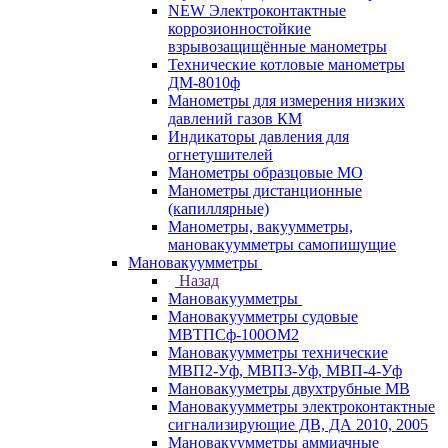
NEW Электроконтактные
коррозионностойкие
взрывозащищённые манометры
Технические котловые манометры
ДМ-8010ф
Манометры для измерения низких
давлений газов КМ
Индикаторы давления для
огнетушителей
Манометры образцовые МО
Манометры дистанционные
(капиллярные)
Манометры, вакуумметры,
мановакуумметры самопишущие
Мановакуумметры
Назад
Мановакуумметры
Мановакуумметры судовые
МВТПСф-100ОМ2
Мановакуумметры технические
МВП2-Уф, МВП3-Уф, МВП-4-Уф
Мановакууметры двухтрубные МВ
Мановакуумметры электроконтактные
сигнализирующие ДВ, ДА 2010, 2005
Мановакуумметры аммиачные