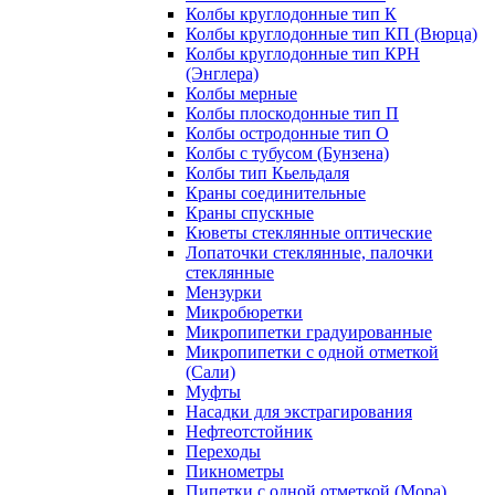
Колбы круглодонные тип К
Колбы круглодонные тип КП (Вюрца)
Колбы круглодонные тип КРН
(Энглера)
Колбы мерные
Колбы плоскодонные тип П
Колбы остродонные тип О
Колбы с тубусом (Бунзена)
Колбы тип Кьельдаля
Краны соединительные
Краны спускные
Кюветы стеклянные оптические
Лопаточки стеклянные, палочки
стеклянные
Мензурки
Микробюретки
Микропипетки градуированные
Микропипетки с одной отметкой
(Сали)
Муфты
Насадки для экстрагирования
Нефтеотстойник
Переходы
Пикнометры
Пипетки с одной отметкой (Мора)