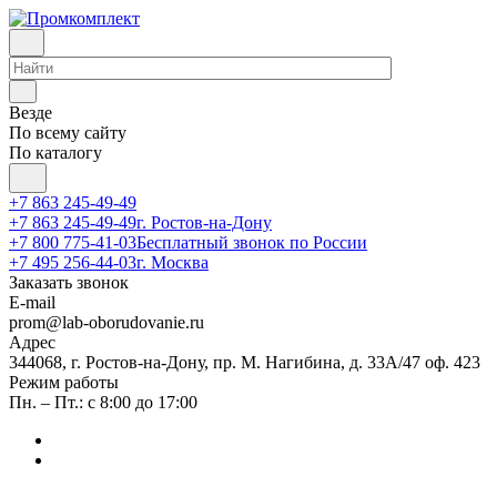
Везде
По всему сайту
По каталогу
+7 863 245-49-49
+7 863 245-49-49
г. Ростов-на-Дону
+7 800 775-41-03
Бесплатный звонок по России
+7 495 256-44-03
г. Москва
Заказать звонок
E-mail
prom@lab-oborudovanie.ru
Адрес
344068, г. Ростов-на-Дону, пр. М. Нагибина, д. 33А/47 оф. 423
Режим работы
Пн. – Пт.: с 8:00 до 17:00