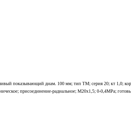
вый показывающий диам. 100 мм; тип ТМ; серия 20; кт 1,0; кор
аническое; присоединение-радиальное; М20х1,5; 0-0,4MPa; гото