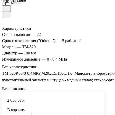
0
Нет отзывов
Арт.
M608
Характеристики
Ставки налогов
—
22
Срок изготовления ("Общие")
—
5 раб. дней
Модель
—
ТМ-520
Диаметр
—
100 мм
Измеряемое давление
—
0 - 0,4 МПа
Все характеристики
ТМ-520Р.00(0-0,4MPa)М20х1,5.150C.1,0 Манометр виброустойчи
чувствительный элемент и штуцер - медный сплав; стекло-орг
Все описание
2 630 руб.
В корзину