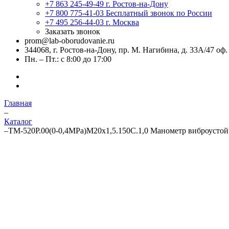
+7 863 245-49-49
г. Ростов-на-Дону
+7 800 775-41-03
Бесплатный звонок по России
+7 495 256-44-03
г. Москва
Заказать звонок
prom@lab-oborudovanie.ru
344068, г. Ростов-на-Дону, пр. М. Нагибина, д. 33А/47 оф.
Пн. – Пт.: с 8:00 до 17:00
Главная
–
Каталог
–
ТМ-520Р.00(0-0,4MPa)М20х1,5.150C.1,0 Манометр виброусто