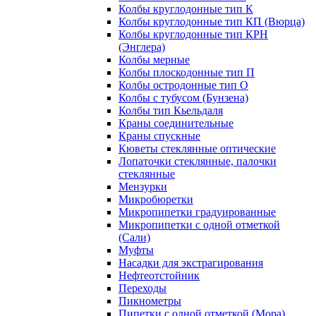
Колбы круглодонные тип К
Колбы круглодонные тип КП (Вюрца)
Колбы круглодонные тип КРН
(Энглера)
Колбы мерные
Колбы плоскодонные тип П
Колбы остродонные тип О
Колбы с тубусом (Бунзена)
Колбы тип Кьельдаля
Краны соединительные
Краны спускные
Кюветы стеклянные оптические
Лопаточки стеклянные, палочки
стеклянные
Мензурки
Микробюретки
Микропипетки градуированные
Микропипетки с одной отметкой
(Сали)
Муфты
Насадки для экстрагирования
Нефтеотстойник
Переходы
Пикнометры
Пипетки с одной отметкой (Мора)