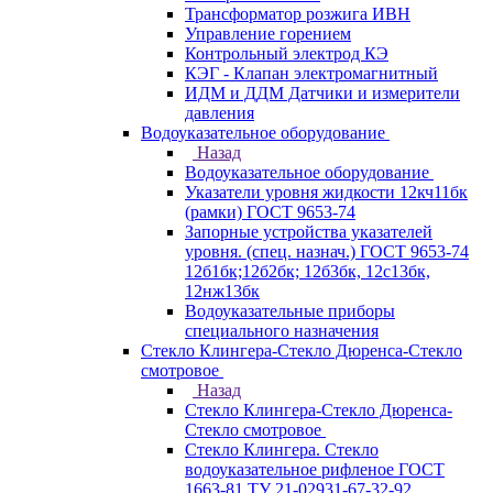
Трансформатор розжига ИВН
Управление горением
Контрольный электрод КЭ
КЭГ - Клапан электромагнитный
ИДМ и ДДМ Датчики и измерители
давления
Водоуказательное оборудование
Назад
Водоуказательное оборудование
Указатели уровня жидкости 12кч11бк
(рамки) ГОСТ 9653-74
Запорные устройства указателей
уровня. (спец. назнач.) ГОСТ 9653-74
12б1бк;12б2бк; 12б3бк, 12с13бк,
12нж13бк
Водоуказательные приборы
специального назначения
Стекло Клингера-Стекло Дюренса-Стекло
смотровое
Назад
Стекло Клингера-Стекло Дюренса-
Стекло смотровое
Стекло Клингера. Стекло
водоуказательное рифленое ГОСТ
1663-81 ТУ 21-02931-67-32-92