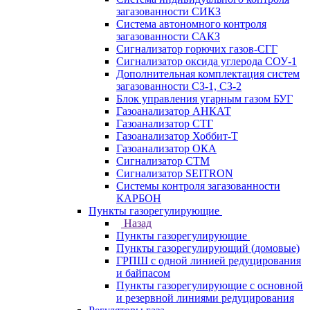
загазованности СИКЗ
Система автономного контроля
загазованности САКЗ
Сигнализатор горючих газов-СГГ
Сигнализатор оксида углерода СОУ-1
Дополнительная комплектация систем
загазованности СЗ-1, СЗ-2
Блок управления угарным газом БУГ
Газоанализатор АНКАТ
Газоанализатор СТГ
Газоанализатор Хоббит-Т
Газоанализатор ОКА
Сигнализатор СТМ
Сигнализатор SEITRON
Системы контроля загазованности
КАРБОН
Пункты газорегулирующие
Назад
Пункты газорегулирующие
Пункты газорегулирующий (домовые)
ГРПШ с одной линией редуцирования
и байпасом
Пункты газорегулирующие с основной
и резервной линиями редуцирования