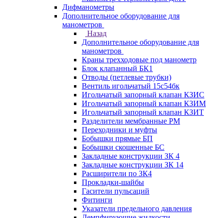
Дифманометры
Дополнительное оборудование для
манометров
Назад
Дополнительное оборудование для
манометров
Краны трехходовые под манометр
Блок клапанный БК1
Отводы (петлевые трубки)
Вентиль игольчатый 15с54бк
Игольчатый запорный клапан КЗИС
Игольчатый запорный клапан КЗИМ
Игольчатый запорный клапан КЗИТ
Разделители мембранные РМ
Переходники и муфты
Бобышки прямые БП
Бобышки скошенные БС
Закладные конструкции ЗК 4
Закладные конструкции ЗК 14
Расширители по ЗК4
Прокладки-шайбы
Гасители пульсаций
Фитинги
Указатели предельного давления
Демпфирующие жидкости