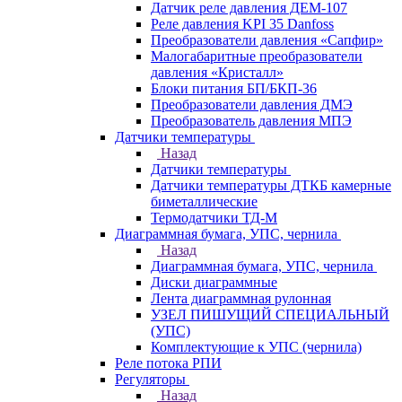
Датчик реле давления ДЕМ-107
Реле давления KPI 35 Danfoss
Преобразователи давления «Сапфир»
Малогабаритные преобразователи
давления «Кристалл»
Блоки питания БП/БКП-36
Преобразователи давления ДМЭ
Преобразователь давления МПЭ
Датчики температуры
Назад
Датчики температуры
Датчики температуры ДТКБ камерные
биметаллические
Термодатчики ТД-М
Диаграммная бумага, УПС, чернила
Назад
Диаграммная бумага, УПС, чернила
Диски диаграммные
Лента диаграммная рулонная
УЗЕЛ ПИШУЩИЙ СПЕЦИАЛЬНЫЙ
(УПС)
Комплектующие к УПС (чернила)
Реле потока РПИ
Регуляторы
Назад