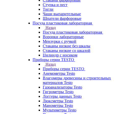
Стаканы фарфоровые
Ступка и пест
Тигли
Чаши выпарительные
Шпатели фарфоровые
Посуда пластиковая лабораторная
Назад
Посуда пластиковая лабораторная
Воронки лабораторные
Мензурки с ручкой
Стаканы низкие без шкалы
Стаканы низкие со шкалой
Цилиндр с носиком
Приборы серии TESTO
Назад
Приборы серии TESTO
Анемометры Testo
Влагомеры древесины и строительных
материалов Testo
Газоанализаторы Testo
Гигрометры Testo
Логгеры данных Testo
Люксметры Testo
Манометры Testo
Мультиметры Testo