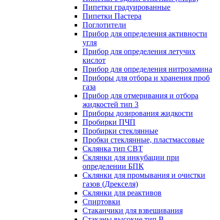
Пипетки градуированные
Пипетки Пастера
Поглотители
Прибор для определения активности
угля
Прибор для определения летучих
кислот
Прибор для определения нитрозамина
Приборы для отбора и хранения проб
газа
Прибор для отмеривания и отбора
жидкостей тип 3
Приборы дозирования жидкости
Пробирки ПЧП
Пробирки стеклянные
Пробки стеклянные, пластмассовые
Склянка тип СВТ
Склянки для инкубации при
определении БПК
Склянки для промывания и очистки
газов (Дрекселя)
Склянки для реактивов
Спиртовки
Стаканчики для взвешивания
Стаканы высокие тип В