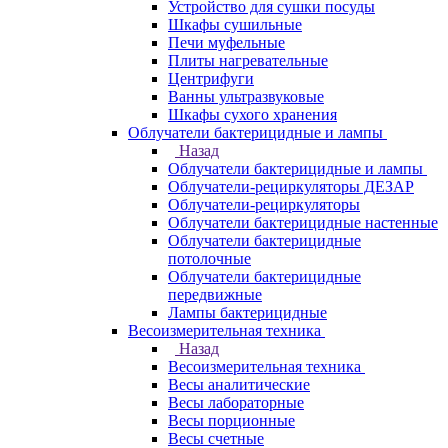
Устройство для сушки посуды
Шкафы сушильные
Печи муфельные
Плиты нагревательные
Центрифуги
Ванны ультразвуковые
Шкафы сухого хранения
Облучатели бактерицидные и лампы
Назад
Облучатели бактерицидные и лампы
Облучатели-рециркуляторы ДЕЗАР
Облучатели-рециркуляторы
Облучатели бактерицидные настенные
Облучатели бактерицидные
потолочные
Облучатели бактерицидные
передвижные
Лампы бактерицидные
Весоизмерительная техника
Назад
Весоизмерительная техника
Весы аналитические
Весы лабораторные
Весы порционные
Весы счетные