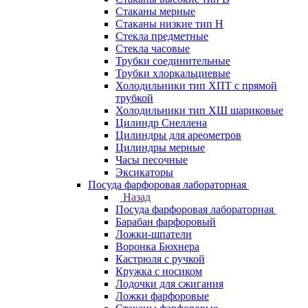
Стаканы мерные
Стаканы низкие тип Н
Стекла предметные
Стекла часовые
Трубки соединительные
Трубки хлоркальциевые
Холодильники тип ХПТ с прямой
трубкой
Холодильники тип ХШ шариковые
Цилиндр Снеллена
Цилиндры для ареометров
Цилиндры мерные
Часы песочные
Эксикаторы
Посуда фарфоровая лабораторная
Назад
Посуда фарфоровая лабораторная
Барабан фарфоровый
Ложки-шпатели
Воронка Бюхнера
Кастрюля с ручкой
Кружка с носиком
Лодочки для сжигания
Ложки фарфоровые