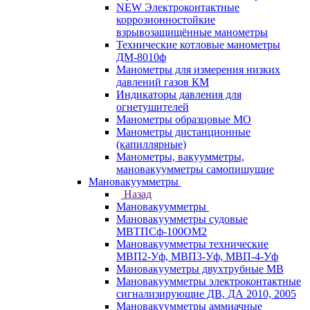
NEW Электроконтактные
коррозионностойкие
взрывозащищённые манометры
Технические котловые манометры
ДМ-8010ф
Манометры для измерения низких
давлений газов КМ
Индикаторы давления для
огнетушителей
Манометры образцовые МО
Манометры дистанционные
(капиллярные)
Манометры, вакуумметры,
мановакуумметры самопишущие
Мановакуумметры
Назад
Мановакуумметры
Мановакуумметры судовые
МВТПСф-100ОМ2
Мановакуумметры технические
МВП2-Уф, МВП3-Уф, МВП-4-Уф
Мановакууметры двухтрубные МВ
Мановакуумметры электроконтактные
сигнализирующие ДВ, ДА 2010, 2005
Мановакуумметры аммиачные