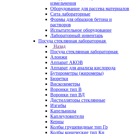
измельчения
Оборудование для рассева материалов
Сита лабораторные
Формы для образцов бетона и
растворов
Испытательное оборудование
Лабораторный инвентарь
Посуда стеклянная лабораторная
Назад
Посуда стеклянная лабораторная
Алонжи
Аппарат АКОВ
Аппарат для анализа кислорода
Бутирометры (жиромеры)
Бюретки
Вискозиметры
Воронки тип В
Воронки тип ВД
Дистилляторы стеклянные
Изгибы
Капельницы
Каплеуловители
Керны
Колбы грушевидные тип Гр
Колбы конические тип Кн