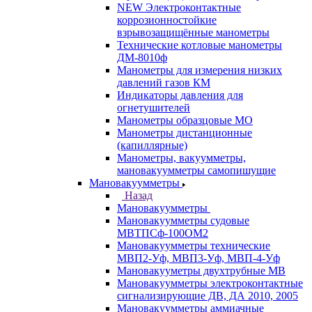
NEW Электроконтактные
коррозионностойкие
взрывозащищённые манометры
Технические котловые манометры
ДМ-8010ф
Манометры для измерения низких
давлений газов КМ
Индикаторы давления для
огнетушителей
Манометры образцовые МО
Манометры дистанционные
(капиллярные)
Манометры, вакуумметры,
мановакуумметры самопишущие
Мановакуумметры
Назад
Мановакуумметры
Мановакуумметры судовые
МВТПСф-100ОМ2
Мановакуумметры технические
МВП2-Уф, МВП3-Уф, МВП-4-Уф
Мановакууметры двухтрубные МВ
Мановакуумметры электроконтактные
сигнализирующие ДВ, ДА 2010, 2005
Мановакуумметры аммиачные