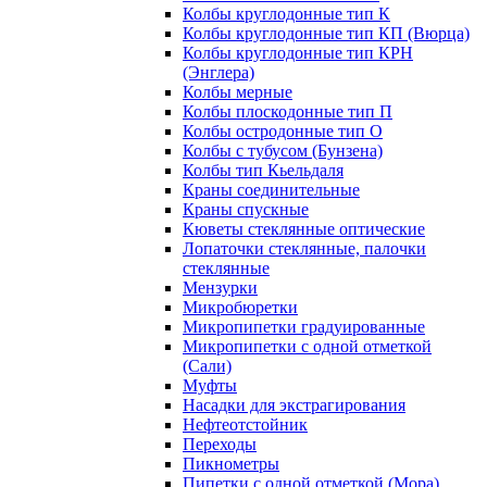
Колбы круглодонные тип К
Колбы круглодонные тип КП (Вюрца)
Колбы круглодонные тип КРН
(Энглера)
Колбы мерные
Колбы плоскодонные тип П
Колбы остродонные тип О
Колбы с тубусом (Бунзена)
Колбы тип Кьельдаля
Краны соединительные
Краны спускные
Кюветы стеклянные оптические
Лопаточки стеклянные, палочки
стеклянные
Мензурки
Микробюретки
Микропипетки градуированные
Микропипетки с одной отметкой
(Сали)
Муфты
Насадки для экстрагирования
Нефтеотстойник
Переходы
Пикнометры
Пипетки с одной отметкой (Мора)