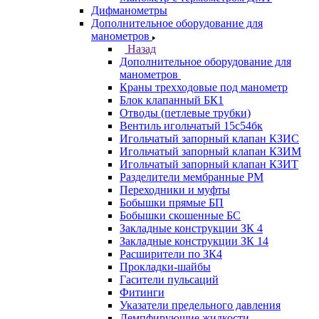
Дифманометры
Дополнительное оборудование для
манометров
Назад
Дополнительное оборудование для
манометров
Краны трехходовые под манометр
Блок клапанный БК1
Отводы (петлевые трубки)
Вентиль игольчатый 15с54бк
Игольчатый запорный клапан КЗИС
Игольчатый запорный клапан КЗИМ
Игольчатый запорный клапан КЗИТ
Разделители мембранные РМ
Переходники и муфты
Бобышки прямые БП
Бобышки скошенные БС
Закладные конструкции ЗК 4
Закладные конструкции ЗК 14
Расширители по ЗК4
Прокладки-шайбы
Гасители пульсаций
Фитинги
Указатели предельного давления
Демпфирующие жидкости