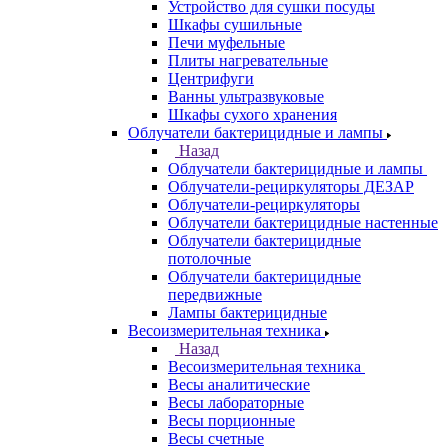
Устройство для сушки посуды
Шкафы сушильные
Печи муфельные
Плиты нагревательные
Центрифуги
Ванны ультразвуковые
Шкафы сухого хранения
Облучатели бактерицидные и лампы
Назад
Облучатели бактерицидные и лампы
Облучатели-рециркуляторы ДЕЗАР
Облучатели-рециркуляторы
Облучатели бактерицидные настенные
Облучатели бактерицидные
потолочные
Облучатели бактерицидные
передвижные
Лампы бактерицидные
Весоизмерительная техника
Назад
Весоизмерительная техника
Весы аналитические
Весы лабораторные
Весы порционные
Весы счетные