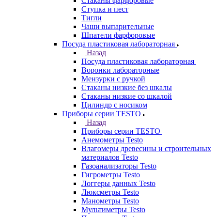
Стаканы фарфоровые
Ступка и пест
Тигли
Чаши выпарительные
Шпатели фарфоровые
Посуда пластиковая лабораторная
Назад
Посуда пластиковая лабораторная
Воронки лабораторные
Мензурки с ручкой
Стаканы низкие без шкалы
Стаканы низкие со шкалой
Цилиндр с носиком
Приборы серии TESTO
Назад
Приборы серии TESTO
Анемометры Testo
Влагомеры древесины и строительных
материалов Testo
Газоанализаторы Testo
Гигрометры Testo
Логгеры данных Testo
Люксметры Testo
Манометры Testo
Мультиметры Testo