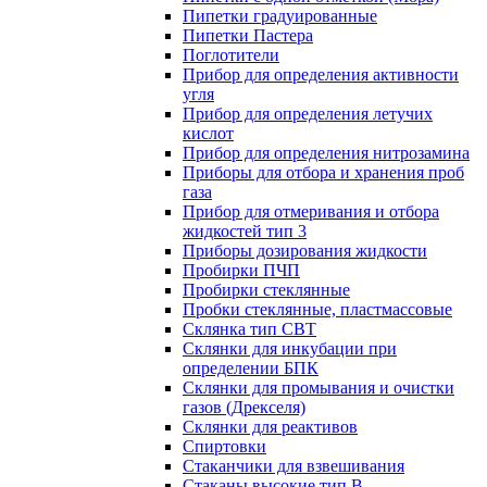
Пипетки градуированные
Пипетки Пастера
Поглотители
Прибор для определения активности
угля
Прибор для определения летучих
кислот
Прибор для определения нитрозамина
Приборы для отбора и хранения проб
газа
Прибор для отмеривания и отбора
жидкостей тип 3
Приборы дозирования жидкости
Пробирки ПЧП
Пробирки стеклянные
Пробки стеклянные, пластмассовые
Склянка тип СВТ
Склянки для инкубации при
определении БПК
Склянки для промывания и очистки
газов (Дрекселя)
Склянки для реактивов
Спиртовки
Стаканчики для взвешивания
Стаканы высокие тип В