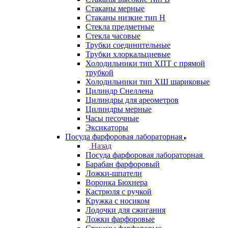
Стаканы мерные
Стаканы низкие тип Н
Стекла предметные
Стекла часовые
Трубки соединительные
Трубки хлоркальциевые
Холодильники тип ХПТ с прямой
трубкой
Холодильники тип ХШ шариковые
Цилиндр Снеллена
Цилиндры для ареометров
Цилиндры мерные
Часы песочные
Эксикаторы
Посуда фарфоровая лабораторная
Назад
Посуда фарфоровая лабораторная
Барабан фарфоровый
Ложки-шпатели
Воронка Бюхнера
Кастрюля с ручкой
Кружка с носиком
Лодочки для сжигания
Ложки фарфоровые