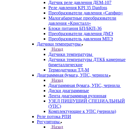
Датчик реле давления ДЕМ-107
Реле давления KPI 35 Danfoss
Преобразователи давления «Сапфир»
Малогабаритные преобразователи
давления «Кристалл»
Блоки питания БП/БКП-36
Преобразователи давления ДМЭ
Преобразователь давления МПЭ
Датчики температуры
Назад
Датчики температуры
Датчики температуры ДТКБ камерные
биметаллические
Термодатчики ТД-М
Диаграммная бумага, УПС, чернила
Назад
Диаграммная бумага, УПС, чернила
Диски диаграммные
Лента диаграммная рулонная
УЗЕЛ ПИШУЩИЙ СПЕЦИАЛЬНЫЙ
(УПС)
Комплектующие к УПС (чернила)
Реле потока РПИ
Регуляторы
Назад