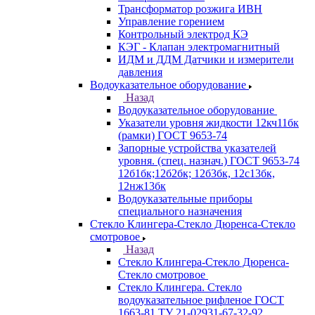
Трансформатор розжига ИВН
Управление горением
Контрольный электрод КЭ
КЭГ - Клапан электромагнитный
ИДМ и ДДМ Датчики и измерители
давления
Водоуказательное оборудование
Назад
Водоуказательное оборудование
Указатели уровня жидкости 12кч11бк
(рамки) ГОСТ 9653-74
Запорные устройства указателей
уровня. (спец. назнач.) ГОСТ 9653-74
12б1бк;12б2бк; 12б3бк, 12с13бк,
12нж13бк
Водоуказательные приборы
специального назначения
Стекло Клингера-Стекло Дюренса-Стекло
смотровое
Назад
Стекло Клингера-Стекло Дюренса-
Стекло смотровое
Стекло Клингера. Стекло
водоуказательное рифленое ГОСТ
1663-81 ТУ 21-02931-67-32-92