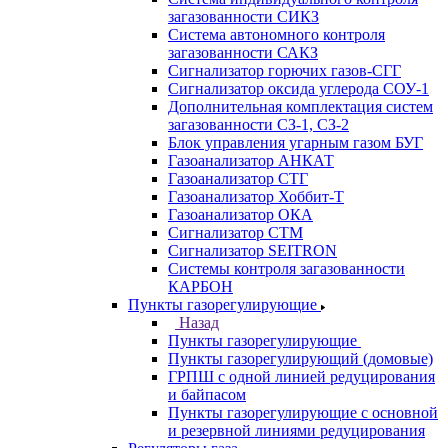
загазованности СИКЗ
Система автономного контроля
загазованности САКЗ
Сигнализатор горючих газов-СГГ
Сигнализатор оксида углерода СОУ-1
Дополнительная комплектация систем
загазованности СЗ-1, СЗ-2
Блок управления угарным газом БУГ
Газоанализатор АНКАТ
Газоанализатор СТГ
Газоанализатор Хоббит-Т
Газоанализатор ОКА
Сигнализатор СТМ
Сигнализатор SEITRON
Системы контроля загазованности
КАРБОН
Пункты газорегулирующие
Назад
Пункты газорегулирующие
Пункты газорегулирующий (домовые)
ГРПШ с одной линией редуцирования
и байпасом
Пункты газорегулирующие с основной
и резервной линиями редуцирования