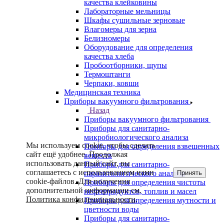
качества клейковины
Лабораторные мельницы
Шкафы сушильные зерновые
Влагомеры для зерна
Белизномеры
Оборудование для определения
качества хлеба
Пробоотборники, щупы
Термоштанги
Черпаки, ковши
Медицинская техника
Приборы вакуумного фильтрования
Назад
Приборы вакуумного фильтрования
Приборы для санитарно-
микробиологического анализа
Мы используем cookie, чтобы сделать
Приборы для определения взвешенных
сайт ещё удобнее. Продолжая
веществ
использовать данный сайт, вы
Приборы для санитарно-
соглашаетесь с использованием нами
Принять
паразитологического анализа
cookie-файлов. Для получения
Приборы для определения чистоты
дополнительной информации см.
нефтепродуктов, топлив и масел
Политика конфиденциальности
.
Приборы для определения мутности и
цветности воды
Приборы для санитарно-