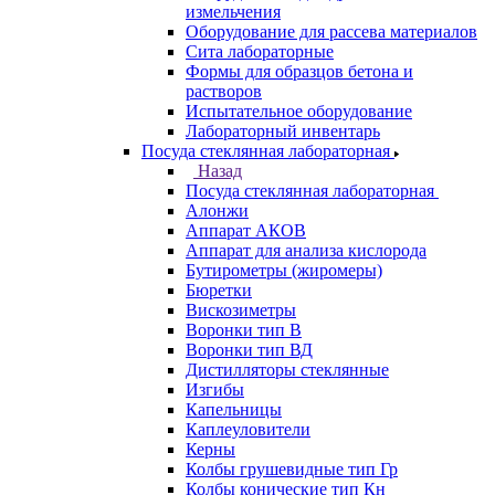
измельчения
Оборудование для рассева материалов
Сита лабораторные
Формы для образцов бетона и
растворов
Испытательное оборудование
Лабораторный инвентарь
Посуда стеклянная лабораторная
Назад
Посуда стеклянная лабораторная
Алонжи
Аппарат АКОВ
Аппарат для анализа кислорода
Бутирометры (жиромеры)
Бюретки
Вискозиметры
Воронки тип В
Воронки тип ВД
Дистилляторы стеклянные
Изгибы
Капельницы
Каплеуловители
Керны
Колбы грушевидные тип Гр
Колбы конические тип Кн