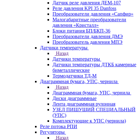
Датчик реле давления ДЕМ-107
Реле давления KPI 35 Danfoss
Преобразователи давления «Сапфир»
Малогабаритные преобразователи
давления «Кристалл»
Блоки питания БП/БКП-36
Преобразователи давления ДМЭ
Преобразователь давления МПЭ
Датчики температуры
Назад
Датчики температуры
Датчики температуры ДТКБ камерные
биметаллические
Термодатчики ТД-М
Диаграммная бумага, УПС, чернила
Назад
Диаграммная бумага, УПС, чернила
Диски диаграммные
Лента диаграммная рулонная
УЗЕЛ ПИШУЩИЙ СПЕЦИАЛЬНЫЙ
(УПС)
Комплектующие к УПС (чернила)
Реле потока РПИ
Регуляторы
Назад