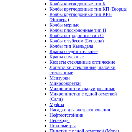
Колбы круглодонные тип К
Колбы круглодонные тип КП (Вюрца)
Колбы круглодонные тип КРН
(Энглера)
Колбы мерные
Колбы плоскодонные тип П
Колбы остродонные тип О
Колбы с тубусом (Бунзена)
Колбы тип Кьельдаля
Краны соединительные
Краны спускные
Кюветы стеклянные оптические
Лопаточки стеклянные, палочки
стеклянные
Мензурки
Микробюретки
Микропипетки градуированные
Микропипетки с одной отметкой
(Сали)
Муфты
Насадки для экстрагирования
Нефтеотстойник
Переходы
Пикнометры
Пипетки с одной отметкой (Мора)