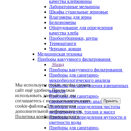
качества клейковины
Лабораторные мельницы
Шкафы сушильные зерновые
Влагомеры для зерна
Белизномеры
Оборудование для определения
качества хлеба
Пробоотборники, щупы
Термоштанги
Черпаки, ковши
Медицинская техника
Приборы вакуумного фильтрования
Назад
Приборы вакуумного фильтрования
Приборы для санитарно-
микробиологического анализа
Мы используем cookie, чтобы сделать
Приборы для определения взвешенных
сайт ещё удобнее. Продолжая
веществ
использовать данный сайт, вы
Приборы для санитарно-
соглашаетесь с использованием нами
Принять
паразитологического анализа
cookie-файлов. Для получения
Приборы для определения чистоты
дополнительной информации см.
нефтепродуктов, топлив и масел
Политика конфиденциальности
.
Приборы для определения мутности и
цветности воды
Приборы для санитарно-