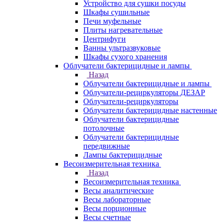
Устройство для сушки посуды
Шкафы сушильные
Печи муфельные
Плиты нагревательные
Центрифуги
Ванны ультразвуковые
Шкафы сухого хранения
Облучатели бактерицидные и лампы
Назад
Облучатели бактерицидные и лампы
Облучатели-рециркуляторы ДЕЗАР
Облучатели-рециркуляторы
Облучатели бактерицидные настенные
Облучатели бактерицидные
потолочные
Облучатели бактерицидные
передвижные
Лампы бактерицидные
Весоизмерительная техника
Назад
Весоизмерительная техника
Весы аналитические
Весы лабораторные
Весы порционные
Весы счетные