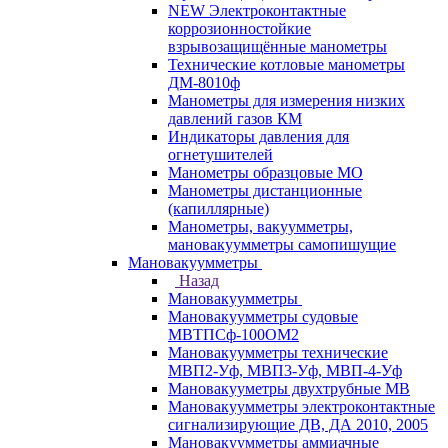
NEW Электроконтактные
коррозионностойкие
взрывозащищённые манометры
Технические котловые манометры
ДМ-8010ф
Манометры для измерения низких
давлений газов КМ
Индикаторы давления для
огнетушителей
Манометры образцовые МО
Манометры дистанционные
(капиллярные)
Манометры, вакуумметры,
мановакуумметры самопишущие
Мановакуумметры
Назад
Мановакуумметры
Мановакуумметры судовые
МВТПСф-100ОМ2
Мановакуумметры технические
МВП2-Уф, МВП3-Уф, МВП-4-Уф
Мановакууметры двухтрубные МВ
Мановакуумметры электроконтактные
сигнализирующие ДВ, ДА 2010, 2005
Мановакуумметры аммиачные