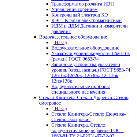
Трансформатор розжига ИВН
Управление горением
Контрольный электрод КЭ
КЭГ - Клапан электромагнитный
ИДМ и ДДМ Датчики и измерители
давления
Водоуказательное оборудование
Назад
Водоуказательное оборудование
Указатели уровня жидкости 12кч11бк
(рамки) ГОСТ 9653-74
Запорные устройства указателей
уровня. (спец. назнач.) ГОСТ 9653-74
12б1бк;12б2бк; 12б3бк, 12с13бк,
12нж13бк
Водоуказательные приборы
специального назначения
Стекло Клингера-Стекло Дюренса-Стекло
смотровое
Назад
Стекло Клингера-Стекло Дюренса-
Стекло смотровое
Стекло Клингера. Стекло
водоуказательное рифленое ГОСТ
1663-81 ТУ 21-02931-67-32-92