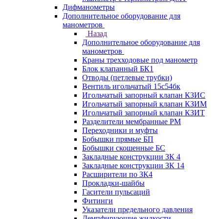
Дифманометры
Дополнительное оборудование для
манометров
Назад
Дополнительное оборудование для
манометров
Краны трехходовые под манометр
Блок клапанный БК1
Отводы (петлевые трубки)
Вентиль игольчатый 15с54бк
Игольчатый запорный клапан КЗИС
Игольчатый запорный клапан КЗИМ
Игольчатый запорный клапан КЗИТ
Разделители мембранные РМ
Переходники и муфты
Бобышки прямые БП
Бобышки скошенные БС
Закладные конструкции ЗК 4
Закладные конструкции ЗК 14
Расширители по ЗК4
Прокладки-шайбы
Гасители пульсаций
Фитинги
Указатели предельного давления
Демпфирующие жидкости