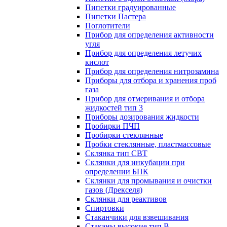
Пипетки градуированные
Пипетки Пастера
Поглотители
Прибор для определения активности
угля
Прибор для определения летучих
кислот
Прибор для определения нитрозамина
Приборы для отбора и хранения проб
газа
Прибор для отмеривания и отбора
жидкостей тип 3
Приборы дозирования жидкости
Пробирки ПЧП
Пробирки стеклянные
Пробки стеклянные, пластмассовые
Склянка тип СВТ
Склянки для инкубации при
определении БПК
Склянки для промывания и очистки
газов (Дрекселя)
Склянки для реактивов
Спиртовки
Стаканчики для взвешивания
Стаканы высокие тип В