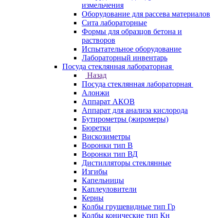
измельчения
Оборудование для рассева материалов
Сита лабораторные
Формы для образцов бетона и
растворов
Испытательное оборудование
Лабораторный инвентарь
Посуда стеклянная лабораторная
Назад
Посуда стеклянная лабораторная
Алонжи
Аппарат АКОВ
Аппарат для анализа кислорода
Бутирометры (жиромеры)
Бюретки
Вискозиметры
Воронки тип В
Воронки тип ВД
Дистилляторы стеклянные
Изгибы
Капельницы
Каплеуловители
Керны
Колбы грушевидные тип Гр
Колбы конические тип Кн