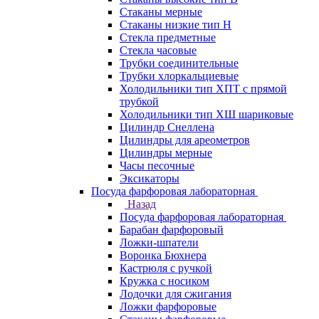
Стаканы мерные
Стаканы низкие тип Н
Стекла предметные
Стекла часовые
Трубки соединительные
Трубки хлоркальциевые
Холодильники тип ХПТ с прямой
трубкой
Холодильники тип ХШ шариковые
Цилиндр Снеллена
Цилиндры для ареометров
Цилиндры мерные
Часы песочные
Эксикаторы
Посуда фарфоровая лабораторная
Назад
Посуда фарфоровая лабораторная
Барабан фарфоровый
Ложки-шпатели
Воронка Бюхнера
Кастрюля с ручкой
Кружка с носиком
Лодочки для сжигания
Ложки фарфоровые