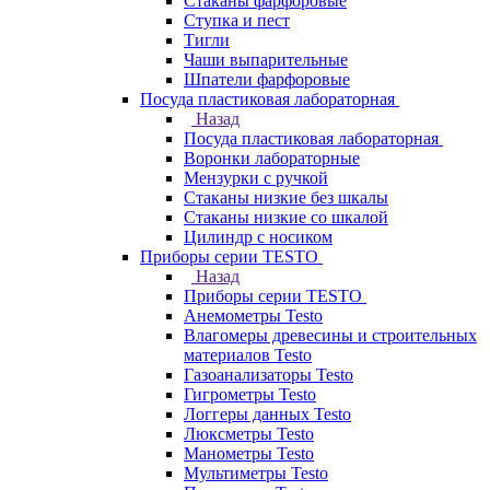
Стаканы фарфоровые
Ступка и пест
Тигли
Чаши выпарительные
Шпатели фарфоровые
Посуда пластиковая лабораторная
Назад
Посуда пластиковая лабораторная
Воронки лабораторные
Мензурки с ручкой
Стаканы низкие без шкалы
Стаканы низкие со шкалой
Цилиндр с носиком
Приборы серии TESTO
Назад
Приборы серии TESTO
Анемометры Testo
Влагомеры древесины и строительных
материалов Testo
Газоанализаторы Testo
Гигрометры Testo
Логгеры данных Testo
Люксметры Testo
Манометры Testo
Мультиметры Testo