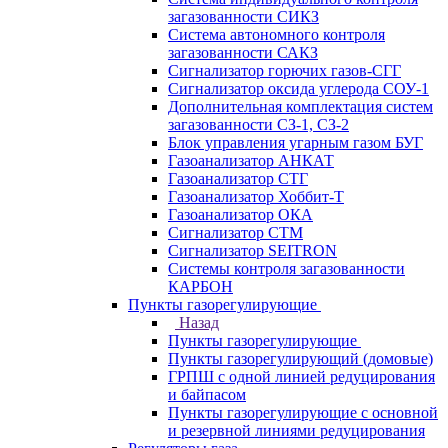
загазованности СИКЗ
Система автономного контроля
загазованности САКЗ
Сигнализатор горючих газов-СГГ
Сигнализатор оксида углерода СОУ-1
Дополнительная комплектация систем
загазованности СЗ-1, СЗ-2
Блок управления угарным газом БУГ
Газоанализатор АНКАТ
Газоанализатор СТГ
Газоанализатор Хоббит-Т
Газоанализатор ОКА
Сигнализатор СТМ
Сигнализатор SEITRON
Системы контроля загазованности
КАРБОН
Пункты газорегулирующие
Назад
Пункты газорегулирующие
Пункты газорегулирующий (домовые)
ГРПШ с одной линией редуцирования
и байпасом
Пункты газорегулирующие с основной
и резервной линиями редуцирования