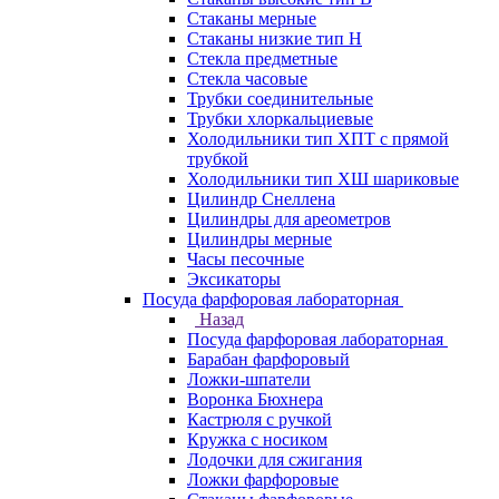
Стаканы мерные
Стаканы низкие тип Н
Стекла предметные
Стекла часовые
Трубки соединительные
Трубки хлоркальциевые
Холодильники тип ХПТ с прямой
трубкой
Холодильники тип ХШ шариковые
Цилиндр Снеллена
Цилиндры для ареометров
Цилиндры мерные
Часы песочные
Эксикаторы
Посуда фарфоровая лабораторная
Назад
Посуда фарфоровая лабораторная
Барабан фарфоровый
Ложки-шпатели
Воронка Бюхнера
Кастрюля с ручкой
Кружка с носиком
Лодочки для сжигания
Ложки фарфоровые