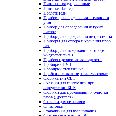
Пипетки градуированные
Пипетки Пастера
Поглотители
Прибор для определения активности
угля
Прибор для определения летучих
кислот
Прибор для определения нитрозамина
Приборы для отбора и хранения проб
газа
Прибор для отмеривания и отбора
жидкостей тип 3
Приборы дозирования жидкости
Пробирки ПЧП
Пробирки стеклянные
Пробки стеклянные, пластмассовые
Склянка тип СВТ
Склянки для инкубации при
определении БПК
Склянки для промывания и очистки
газов (Дрекселя)
Склянки для реактивов
Спиртовки
Стаканчики для взвешивания
Стаканы высокие тип В