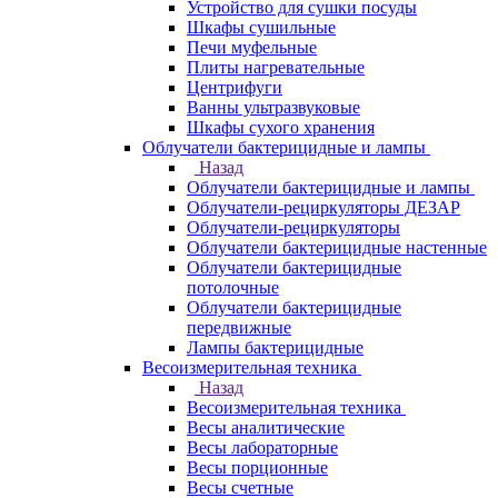
Устройство для сушки посуды
Шкафы сушильные
Печи муфельные
Плиты нагревательные
Центрифуги
Ванны ультразвуковые
Шкафы сухого хранения
Облучатели бактерицидные и лампы
Назад
Облучатели бактерицидные и лампы
Облучатели-рециркуляторы ДЕЗАР
Облучатели-рециркуляторы
Облучатели бактерицидные настенные
Облучатели бактерицидные
потолочные
Облучатели бактерицидные
передвижные
Лампы бактерицидные
Весоизмерительная техника
Назад
Весоизмерительная техника
Весы аналитические
Весы лабораторные
Весы порционные
Весы счетные