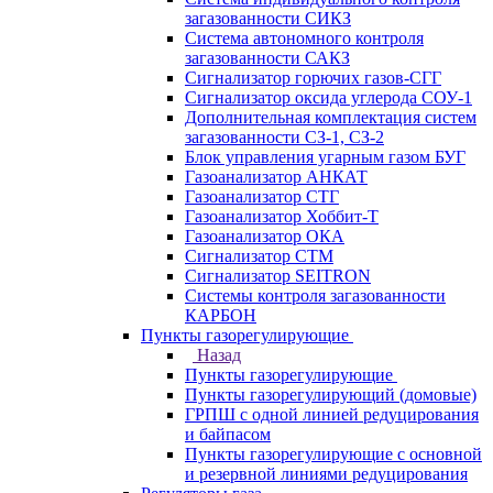
загазованности СИКЗ
Система автономного контроля
загазованности САКЗ
Сигнализатор горючих газов-СГГ
Сигнализатор оксида углерода СОУ-1
Дополнительная комплектация систем
загазованности СЗ-1, СЗ-2
Блок управления угарным газом БУГ
Газоанализатор АНКАТ
Газоанализатор СТГ
Газоанализатор Хоббит-Т
Газоанализатор ОКА
Сигнализатор СТМ
Сигнализатор SEITRON
Системы контроля загазованности
КАРБОН
Пункты газорегулирующие
Назад
Пункты газорегулирующие
Пункты газорегулирующий (домовые)
ГРПШ с одной линией редуцирования
и байпасом
Пункты газорегулирующие с основной
и резервной линиями редуцирования