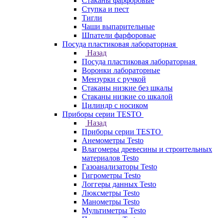
Стаканы фарфоровые
Ступка и пест
Тигли
Чаши выпарительные
Шпатели фарфоровые
Посуда пластиковая лабораторная
Назад
Посуда пластиковая лабораторная
Воронки лабораторные
Мензурки с ручкой
Стаканы низкие без шкалы
Стаканы низкие со шкалой
Цилиндр с носиком
Приборы серии TESTO
Назад
Приборы серии TESTO
Анемометры Testo
Влагомеры древесины и строительных
материалов Testo
Газоанализаторы Testo
Гигрометры Testo
Логгеры данных Testo
Люксметры Testo
Манометры Testo
Мультиметры Testo