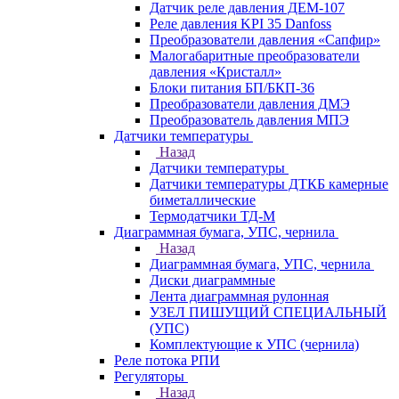
Датчик реле давления ДЕМ-107
Реле давления KPI 35 Danfoss
Преобразователи давления «Сапфир»
Малогабаритные преобразователи
давления «Кристалл»
Блоки питания БП/БКП-36
Преобразователи давления ДМЭ
Преобразователь давления МПЭ
Датчики температуры
Назад
Датчики температуры
Датчики температуры ДТКБ камерные
биметаллические
Термодатчики ТД-М
Диаграммная бумага, УПС, чернила
Назад
Диаграммная бумага, УПС, чернила
Диски диаграммные
Лента диаграммная рулонная
УЗЕЛ ПИШУЩИЙ СПЕЦИАЛЬНЫЙ
(УПС)
Комплектующие к УПС (чернила)
Реле потока РПИ
Регуляторы
Назад