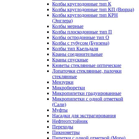
Колбы круглодонные тип К
Колбы круглодонные тип КП (Вюрца)
Колбы круглодонные тип КРН
(Энглера)
Колбы мерные
Колбы плоскодонные тип П
Колбы остродонные тип О
Колбы с тубусом (Бунзена)
Колбы тип Кьельдаля
Краны соединительные
Краны спускные
Кюветы стеклянные оптические
Лопаточки стеклянные, палочки
стеклянные
Мензурки
Микробюретки
Микропипетки градуированные
Микропипетки с одной отметкой
(Сали)
Муфты
Насадки для экстрагирования
Нефтеотстойник
Переходы
Пикнометры
Пипетки с одной отметкой (Мора)