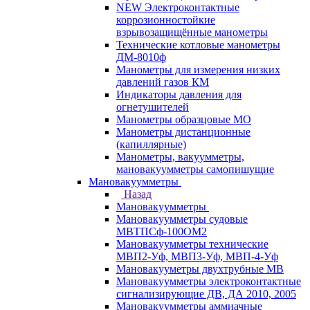
NEW Электроконтактные
коррозионностойкие
взрывозащищённые манометры
Технические котловые манометры
ДМ-8010ф
Манометры для измерения низких
давлений газов КМ
Индикаторы давления для
огнетушителей
Манометры образцовые МО
Манометры дистанционные
(капиллярные)
Манометры, вакуумметры,
мановакуумметры самопишущие
Мановакуумметры
Назад
Мановакуумметры
Мановакуумметры судовые
МВТПСф-100ОМ2
Мановакуумметры технические
МВП2-Уф, МВП3-Уф, МВП-4-Уф
Мановакууметры двухтрубные МВ
Мановакуумметры электроконтактные
сигнализирующие ДВ, ДА 2010, 2005
Мановакуумметры аммиачные