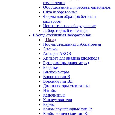
измельчения
Оборудование для рассева материалов
Сита лабораторные
Формы для образцов бетона и
растворов
Испытательное оборудование
Лабораторный инвентарь
Посуда стеклянная лабораторная
Назад
Посуда стеклянная лабораторная
Алонжи
Аппарат АКОВ
Аппарат для анализа кислорода
Бутирометры (жиромеры)
Бюретки
Вискозиметры
Воронки тип В
Воронки тип ВД
Дистилляторы стеклянные
Изгибы
Капельницы
Каплеуловители
Керны
Колбы грушевидные тип Гр
Колбы конические тип Кн