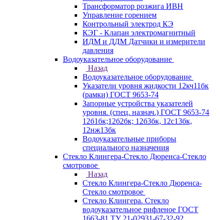
Трансформатор розжига ИВН
Управление горением
Контрольный электрод КЭ
КЭГ - Клапан электромагнитный
ИДМ и ДДМ Датчики и измерители
давления
Водоуказательное оборудование
Назад
Водоуказательное оборудование
Указатели уровня жидкости 12кч11бк
(рамки) ГОСТ 9653-74
Запорные устройства указателей
уровня. (спец. назнач.) ГОСТ 9653-74
12б1бк;12б2бк; 12б3бк, 12с13бк,
12нж13бк
Водоуказательные приборы
специального назначения
Стекло Клингера-Стекло Дюренса-Стекло
смотровое
Назад
Стекло Клингера-Стекло Дюренса-
Стекло смотровое
Стекло Клингера. Стекло
водоуказательное рифленое ГОСТ
1663-81 ТУ 21-02931-67-32-92