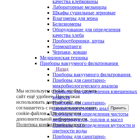
качества клейковины
Лабораторные мельницы
Шкафы сушильные зерновые
Влагомеры для зерна
Белизномеры
Оборудование для определения
качества хлеба
Пробоотборники, щупы
Термоштанги
Черпаки, ковши
Медицинская техника
Приборы вакуумного фильтрования
Назад
Приборы вакуумного фильтрования
Приборы для санитарно-
микробиологического анализа
Мы используем cookie, чтобы сделать
Приборы для определения взвешенных
сайт ещё удобнее. Продолжая
веществ
использовать данный сайт, вы
Приборы для санитарно-
соглашаетесь с использованием нами
Принять
паразитологического анализа
cookie-файлов. Для получения
Приборы для определения чистоты
дополнительной информации см.
нефтепродуктов, топлив и масел
Политика конфиденциальности
.
Приборы для определения мутности и
цветности воды
Приборы для санитарно-