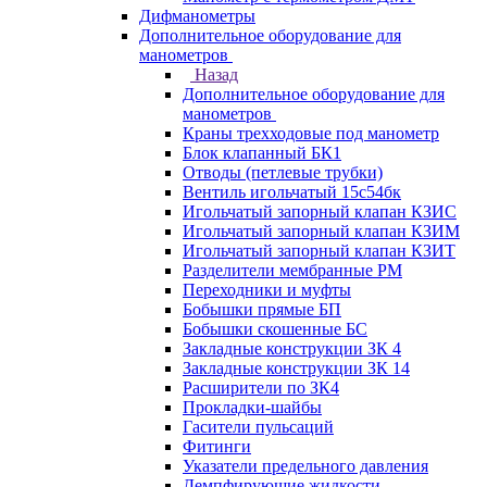
Дифманометры
Дополнительное оборудование для
манометров
Назад
Дополнительное оборудование для
манометров
Краны трехходовые под манометр
Блок клапанный БК1
Отводы (петлевые трубки)
Вентиль игольчатый 15с54бк
Игольчатый запорный клапан КЗИС
Игольчатый запорный клапан КЗИМ
Игольчатый запорный клапан КЗИТ
Разделители мембранные РМ
Переходники и муфты
Бобышки прямые БП
Бобышки скошенные БС
Закладные конструкции ЗК 4
Закладные конструкции ЗК 14
Расширители по ЗК4
Прокладки-шайбы
Гасители пульсаций
Фитинги
Указатели предельного давления
Демпфирующие жидкости