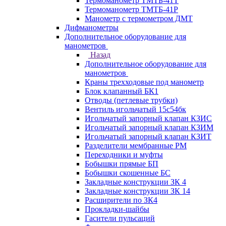
Термоманометр ТМТБ-41Т
Термоманометр ТМТБ-41Р
Манометр с термометром ДМТ
Дифманометры
Дополнительное оборудование для
манометров
Назад
Дополнительное оборудование для
манометров
Краны трехходовые под манометр
Блок клапанный БК1
Отводы (петлевые трубки)
Вентиль игольчатый 15с54бк
Игольчатый запорный клапан КЗИС
Игольчатый запорный клапан КЗИМ
Игольчатый запорный клапан КЗИТ
Разделители мембранные РМ
Переходники и муфты
Бобышки прямые БП
Бобышки скошенные БС
Закладные конструкции ЗК 4
Закладные конструкции ЗК 14
Расширители по ЗК4
Прокладки-шайбы
Гасители пульсаций