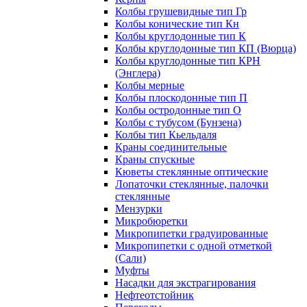
Колбы грушевидные тип Гр
Колбы конические тип Кн
Колбы круглодонные тип К
Колбы круглодонные тип КП (Вюрца)
Колбы круглодонные тип КРН
(Энглера)
Колбы мерные
Колбы плоскодонные тип П
Колбы остродонные тип О
Колбы с тубусом (Бунзена)
Колбы тип Кьельдаля
Краны соединительные
Краны спускные
Кюветы стеклянные оптические
Лопаточки стеклянные, палочки
стеклянные
Мензурки
Микробюретки
Микропипетки градуированные
Микропипетки с одной отметкой
(Сали)
Муфты
Насадки для экстрагирования
Нефтеотстойник