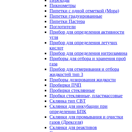
Переходы
Пикнометры
Пипетки с одной отметкой (Мора)
Пипетки градуированные
Пипетки Пастера
Поглотители
Прибор для определения активности
угля
Прибор для определения летучих
кислот
Прибор для определения нитрозамина
Приборы для отбора и хранения проб
газа
Прибор для отмеривания и отбора
жидкостей тип 3
Приборы дозирования жидкости
Пробирки ПЧП
Пробирки стеклянные
Пробки стеклянные, пластмассовые
Склянка тип СВТ
Склянки для инкубации при
определении БПК
Склянки для промывания и очистки
газов (Дрекселя)
Склянки для реактивов