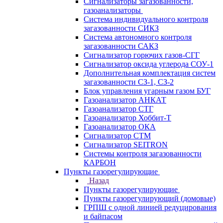
Сигнализаторы загазованности,
газоанализаторы
Система индивидуального контроля
загазованности СИКЗ
Система автономного контроля
загазованности САКЗ
Сигнализатор горючих газов-СГГ
Сигнализатор оксида углерода СОУ-1
Дополнительная комплектация систем
загазованности СЗ-1, СЗ-2
Блок управления угарным газом БУГ
Газоанализатор АНКАТ
Газоанализатор СТГ
Газоанализатор Хоббит-Т
Газоанализатор ОКА
Сигнализатор СТМ
Сигнализатор SEITRON
Системы контроля загазованности
КАРБОН
Пункты газорегулирующие
Назад
Пункты газорегулирующие
Пункты газорегулирующий (домовые)
ГРПШ с одной линией редуцирования
и байпасом