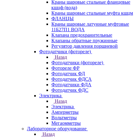
Краны шаровые стальные фланцевые
кшцф (вода)
Краны шаровые стальные муфта кшцм
ФЛАНЦЫ
Краны шаровые латунные муфтовые
11Б27П1 ВОДА
Клапана предохранительные
Клапаны обратные пружинные
Регулятор давления поршневой
Фотодатчики (фотореле)
Назад
Фотодатчики (фотореле)
Фотореле ФР
Фотодатчик ФД
Фотодатчик ФДСА
Фотодатчики ФДА
Фотодатчик ФДС
Электрика
Назад
Электрика
Амперметры
Вольтметры
Мегаомметры
Лабораторное оборудование
Назад