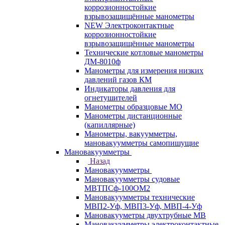
коррозионностойкие
взрывозащищённые манометры
NEW Электроконтактные
коррозионностойкие
взрывозащищённые манометры
Технические котловые манометры
ДМ-8010ф
Манометры для измерения низких
давлений газов КМ
Индикаторы давления для
огнетушителей
Манометры образцовые МО
Манометры дистанционные
(капиллярные)
Манометры, вакуумметры,
мановакуумметры самопишущие
Мановакуумметры
Назад
Мановакуумметры
Мановакуумметры судовые
МВТПСф-100ОМ2
Мановакуумметры технические
МВП2-Уф, МВП3-Уф, МВП-4-Уф
Мановакууметры двухтрубные МВ
Мановакуумметры электроконтактные