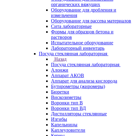
органических вяжущих
Оборудование для дробления и
измельчения
Оборудование для рассева материалов
Сита лабораторные
Формы для образцов бетона и
растворов
Испытательное оборудование
Лабораторный инвентарь
Посуда стеклянная лабораторная
Назад
Посуда стеклянная лабораторная
Алонжи
Аппарат АКОВ
Аппарат для анализа кислорода
Бутирометры (жиромеры)
Бюретки
Вискозиметры
Воронки тип В
Воронки тип ВД
Дистилляторы стеклянные
Изгибы
Капельницы
Каплеуловители
Керны