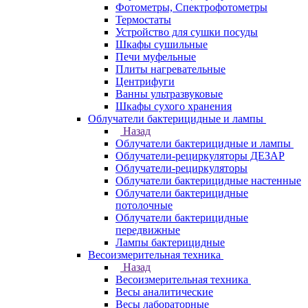
Фотометры, Спектрофотометры
Термостаты
Устройство для сушки посуды
Шкафы сушильные
Печи муфельные
Плиты нагревательные
Центрифуги
Ванны ультразвуковые
Шкафы сухого хранения
Облучатели бактерицидные и лампы
Назад
Облучатели бактерицидные и лампы
Облучатели-рециркуляторы ДЕЗАР
Облучатели-рециркуляторы
Облучатели бактерицидные настенные
Облучатели бактерицидные
потолочные
Облучатели бактерицидные
передвижные
Лампы бактерицидные
Весоизмерительная техника
Назад
Весоизмерительная техника
Весы аналитические
Весы лабораторные