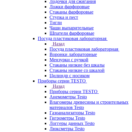
Лодочки для сжигания
Ложки фарфоровые
Стаканы фарфоровые
Ступка и пест
Тигли
Чаши выпарительные
Шпатели фарфоровые
Посуда пластиковая лабораторная
Назад
Посуда пластиковая лабораторная
Воронки лабораторные
Мензурки с ручкой
Стаканы низкие без шкалы
Стаканы низкие со шкалой
Цилиндр с носиком
Приборы серии TESTO
Назад
Приборы серии TESTO
Анемометры Testo
Влагомеры древесины и строительных
материалов Testo
Газоанализаторы Testo
Гигрометры Testo
Логгеры данных Testo
Люксметры Testo