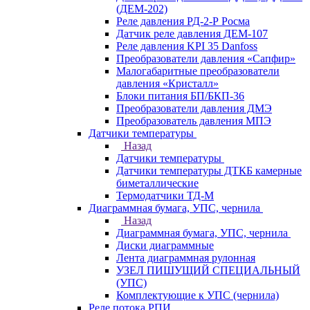
(ДЕМ-202)
Реле давления РД-2-Р Росма
Датчик реле давления ДЕМ-107
Реле давления KPI 35 Danfoss
Преобразователи давления «Сапфир»
Малогабаритные преобразователи
давления «Кристалл»
Блоки питания БП/БКП-36
Преобразователи давления ДМЭ
Преобразователь давления МПЭ
Датчики температуры
Назад
Датчики температуры
Датчики температуры ДТКБ камерные
биметаллические
Термодатчики ТД-М
Диаграммная бумага, УПС, чернила
Назад
Диаграммная бумага, УПС, чернила
Диски диаграммные
Лента диаграммная рулонная
УЗЕЛ ПИШУЩИЙ СПЕЦИАЛЬНЫЙ
(УПС)
Комплектующие к УПС (чернила)
Реле потока РПИ