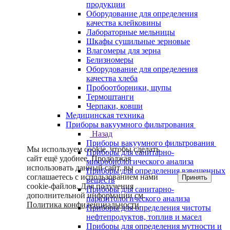
продукции
Оборудование для определения
качества клейковины
Лабораторные мельницы
Шкафы сушильные зерновые
Влагомеры для зерна
Белизномеры
Оборудование для определения
качества хлеба
Пробоотборники, щупы
Термоштанги
Черпаки, ковши
Медицинская техника
Приборы вакуумного фильтрования
Назад
Приборы вакуумного фильтрования
Мы используем cookie, чтобы сделать
Приборы для санитарно-
сайт ещё удобнее. Продолжая
микробиологического анализа
использовать данный сайт, вы
Приборы для определения взвешенных
соглашаетесь с использованием нами
Принять
веществ
cookie-файлов. Для получения
Приборы для санитарно-
дополнительной информации см.
паразитологического анализа
Политика конфиденциальности
.
Приборы для определения чистоты
нефтепродуктов, топлив и масел
Приборы для определения мутности и