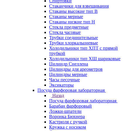
Спиртовки
Стаканчики для взвешивания
Стаканы высокие тип В
Стаканы мерные
Стаканы низкие тип Н
Стекла предметные
Стекла часовые
Трубки соединительные
Трубки хлоркальциевые
Холодильники тип ХПТ с прямой
трубкой
Холодильники тип ХШ шариковые
Цилиндр Снеллена
Цилиндры для ареометров
Цилиндры мерные
Часы песочные
Эксикаторы
Посуда фарфоровая лабораторная
Назад
Посуда фарфоровая лабораторная
Барабан фарфоровый
Ложки-шпатели
Воронка Бюхнера
Кастрюля с ручкой
Кружка с носиком