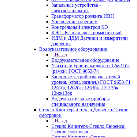
Запальные устройства -
электрозапальник
Трансформатор розжига ИВН
Управление горением
Контрольный электрод КЭ
КЭГ - Клапан электромагнитный
ИДМ и ДДМ Датчики и измерители
давления
Водоуказательное оборудование
Назад
Водоуказательное оборудование
Указатели уровня жидкости 12кч11бк
(рамки) ГОСТ 9653-74
Запорные устройства указателей
уровня. (спец. назнач.) ГОСТ 9653-74
12б1бк;12б2бк; 12б3бк, 12с13бк,
12нж13бк
Водоуказательные приборы
специального назначения
Стекло Клингера-Стекло Дюренса-Стекло
смотровое
Назад
Стекло Клингера-Стекло Дюренса-
Стекло смотровое