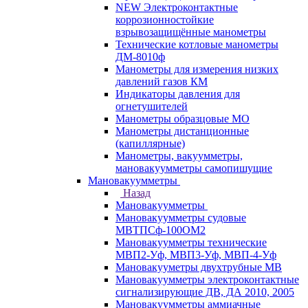
NEW Электроконтактные
коррозионностойкие
взрывозащищённые манометры
Технические котловые манометры
ДМ-8010ф
Манометры для измерения низких
давлений газов КМ
Индикаторы давления для
огнетушителей
Манометры образцовые МО
Манометры дистанционные
(капиллярные)
Манометры, вакуумметры,
мановакуумметры самопишущие
Мановакуумметры
Назад
Мановакуумметры
Мановакуумметры судовые
МВТПСф-100ОМ2
Мановакуумметры технические
МВП2-Уф, МВП3-Уф, МВП-4-Уф
Мановакууметры двухтрубные МВ
Мановакуумметры электроконтактные
сигнализирующие ДВ, ДА 2010, 2005
Мановакуумметры аммиачные