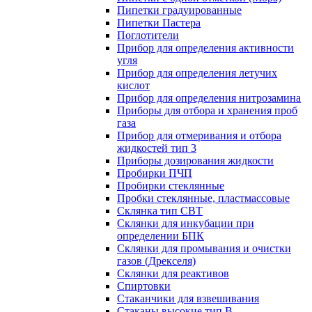
Пипетки градуированные
Пипетки Пастера
Поглотители
Прибор для определения активности
угля
Прибор для определения летучих
кислот
Прибор для определения нитрозамина
Приборы для отбора и хранения проб
газа
Прибор для отмеривания и отбора
жидкостей тип 3
Приборы дозирования жидкости
Пробирки ПЧП
Пробирки стеклянные
Пробки стеклянные, пластмассовые
Склянка тип СВТ
Склянки для инкубации при
определении БПК
Склянки для промывания и очистки
газов (Дрекселя)
Склянки для реактивов
Спиртовки
Стаканчики для взвешивания
Стаканы высокие тип В