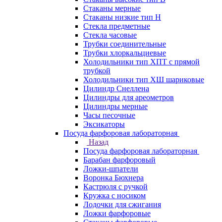
Стаканы мерные
Стаканы низкие тип Н
Стекла предметные
Стекла часовые
Трубки соединительные
Трубки хлоркальциевые
Холодильники тип ХПТ с прямой
трубкой
Холодильники тип ХШ шариковые
Цилиндр Снеллена
Цилиндры для ареометров
Цилиндры мерные
Часы песочные
Эксикаторы
Посуда фарфоровая лабораторная
Назад
Посуда фарфоровая лабораторная
Барабан фарфоровый
Ложки-шпатели
Воронка Бюхнера
Кастрюля с ручкой
Кружка с носиком
Лодочки для сжигания
Ложки фарфоровые