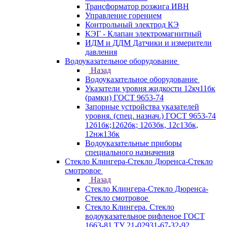
Трансформатор розжига ИВН
Управление горением
Контрольный электрод КЭ
КЭГ - Клапан электромагнитный
ИДМ и ДДМ Датчики и измерители
давления
Водоуказательное оборудование
Назад
Водоуказательное оборудование
Указатели уровня жидкости 12кч11бк
(рамки) ГОСТ 9653-74
Запорные устройства указателей
уровня. (спец. назнач.) ГОСТ 9653-74
12б1бк;12б2бк; 12б3бк, 12с13бк,
12нж13бк
Водоуказательные приборы
специального назначения
Стекло Клингера-Стекло Дюренса-Стекло
смотровое
Назад
Стекло Клингера-Стекло Дюренса-
Стекло смотровое
Стекло Клингера. Стекло
водоуказательное рифленое ГОСТ
1663-81 ТУ 21-02931-67-32-92