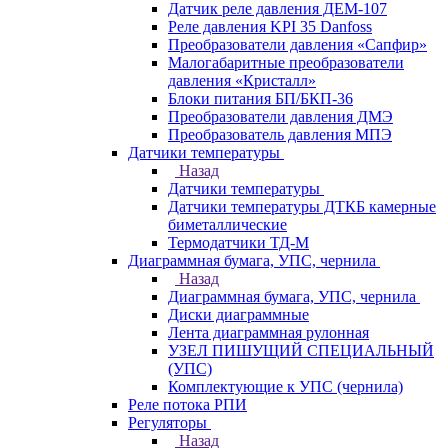
Датчик реле давления ДЕМ-107
Реле давления KPI 35 Danfoss
Преобразователи давления «Сапфир»
Малогабаритные преобразователи
давления «Кристалл»
Блоки питания БП/БКП-36
Преобразователи давления ДМЭ
Преобразователь давления МПЭ
Датчики температуры
Назад
Датчики температуры
Датчики температуры ДТКБ камерные
биметаллические
Термодатчики ТД-М
Диаграммная бумага, УПС, чернила
Назад
Диаграммная бумага, УПС, чернила
Диски диаграммные
Лента диаграммная рулонная
УЗЕЛ ПИШУЩИЙ СПЕЦИАЛЬНЫЙ
(УПС)
Комплектующие к УПС (чернила)
Реле потока РПИ
Регуляторы
Назад