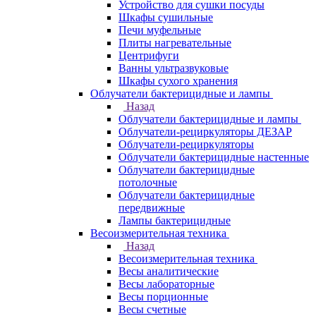
Устройство для сушки посуды
Шкафы сушильные
Печи муфельные
Плиты нагревательные
Центрифуги
Ванны ультразвуковые
Шкафы сухого хранения
Облучатели бактерицидные и лампы
Назад
Облучатели бактерицидные и лампы
Облучатели-рециркуляторы ДЕЗАР
Облучатели-рециркуляторы
Облучатели бактерицидные настенные
Облучатели бактерицидные
потолочные
Облучатели бактерицидные
передвижные
Лампы бактерицидные
Весоизмерительная техника
Назад
Весоизмерительная техника
Весы аналитические
Весы лабораторные
Весы порционные
Весы счетные