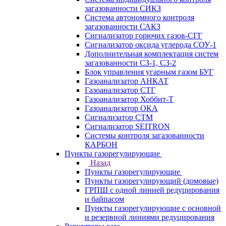
загазованности СИКЗ
Система автономного контроля
загазованности САКЗ
Сигнализатор горючих газов-СГГ
Сигнализатор оксида углерода СОУ-1
Дополнительная комплектация систем
загазованности СЗ-1, СЗ-2
Блок управления угарным газом БУГ
Газоанализатор АНКАТ
Газоанализатор СТГ
Газоанализатор Хоббит-Т
Газоанализатор ОКА
Сигнализатор СТМ
Сигнализатор SEITRON
Системы контроля загазованности
КАРБОН
Пункты газорегулирующие
Назад
Пункты газорегулирующие
Пункты газорегулирующий (домовые)
ГРПШ с одной линией редуцирования
и байпасом
Пункты газорегулирующие с основной
и резервной линиями редуцирования