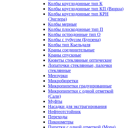
Колбы круглодонные тип К
Колбы круглодонные тип КП (Вюрца)
Колбы круглодонные тип КРН
(Энглера)
Колбы мерные
Колбы плоскодонные тип П
Колбы остродонные тип О
Колбы с тубусом (Бунзена)
Колбы тип Кьельдаля
Краны соединительные
Краны спускные
Кюветы стеклянные оптические
Лопаточки стеклянные, палочки
стеклянные
Мензурки
Микробюретки
Микропипетки градуированные
Микропипетки с одной отметкой
(Сали)
Муфты
Насадки для экстрагирования
Нефтеотстойник
Переходы
Пикнометры
Пипетки с одной отметкой (Мора)