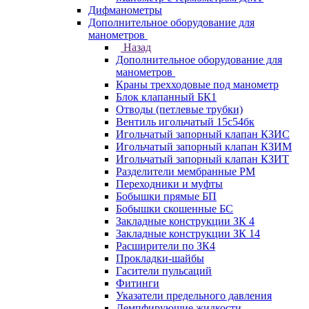
Дифманометры
Дополнительное оборудование для
манометров
Назад
Дополнительное оборудование для
манометров
Краны трехходовые под манометр
Блок клапанный БК1
Отводы (петлевые трубки)
Вентиль игольчатый 15с54бк
Игольчатый запорный клапан КЗИС
Игольчатый запорный клапан КЗИМ
Игольчатый запорный клапан КЗИТ
Разделители мембранные РМ
Переходники и муфты
Бобышки прямые БП
Бобышки скошенные БС
Закладные конструкции ЗК 4
Закладные конструкции ЗК 14
Расширители по ЗК4
Прокладки-шайбы
Гасители пульсаций
Фитинги
Указатели предельного давления
Демпфирующие жидкости