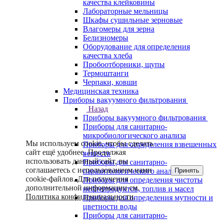
качества клейковины
Лабораторные мельницы
Шкафы сушильные зерновые
Влагомеры для зерна
Белизномеры
Оборудование для определения
качества хлеба
Пробоотборники, щупы
Термоштанги
Черпаки, ковши
Медицинская техника
Приборы вакуумного фильтрования
Назад
Приборы вакуумного фильтрования
Приборы для санитарно-
микробиологического анализа
Мы используем cookie, чтобы сделать
Приборы для определения взвешенных
сайт ещё удобнее. Продолжая
веществ
использовать данный сайт, вы
Приборы для санитарно-
соглашаетесь с использованием нами
Принять
паразитологического анализа
cookie-файлов. Для получения
Приборы для определения чистоты
дополнительной информации см.
нефтепродуктов, топлив и масел
Политика конфиденциальности
.
Приборы для определения мутности и
цветности воды
Приборы для санитарно-