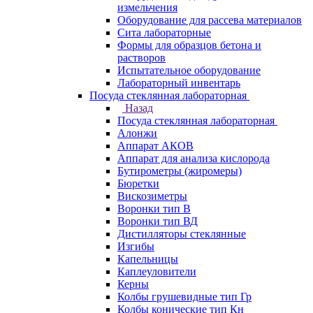
измельчения
Оборудование для рассева материалов
Сита лабораторные
Формы для образцов бетона и
растворов
Испытательное оборудование
Лабораторный инвентарь
Посуда стеклянная лабораторная
Назад
Посуда стеклянная лабораторная
Алонжи
Аппарат АКОВ
Аппарат для анализа кислорода
Бутирометры (жиромеры)
Бюретки
Вискозиметры
Воронки тип В
Воронки тип ВД
Дистилляторы стеклянные
Изгибы
Капельницы
Каплеуловители
Керны
Колбы грушевидные тип Гр
Колбы конические тип Кн