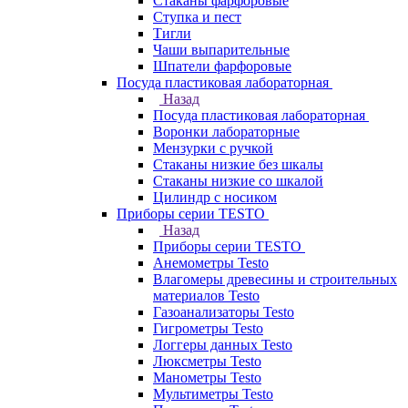
Стаканы фарфоровые
Ступка и пест
Тигли
Чаши выпарительные
Шпатели фарфоровые
Посуда пластиковая лабораторная
Назад
Посуда пластиковая лабораторная
Воронки лабораторные
Мензурки с ручкой
Стаканы низкие без шкалы
Стаканы низкие со шкалой
Цилиндр с носиком
Приборы серии TESTO
Назад
Приборы серии TESTO
Анемометры Testo
Влагомеры древесины и строительных
материалов Testo
Газоанализаторы Testo
Гигрометры Testo
Логгеры данных Testo
Люксметры Testo
Манометры Testo
Мультиметры Testo