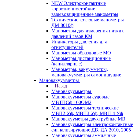
NEW Электроконтактные
коррозионностойкие
взрывозащищённые манометры
Технические котловые манометры
ДМ-8010ф
Манометры для измерения низких
давлений газов КМ
Индикаторы давления для
огнетушителей
Манометры образцовые МО
Манометры дистанционные
(капиллярные)
Манометры, вакуумметры,
мановакуумметры самопишущие
Мановакуумметры
Назад
Мановакуумметры
Мановакуумметры судовые
МВТПСф-100ОМ2
Мановакуумметры технические
МВП2-Уф, МВП3-Уф, МВП-4-Уф
Мановакууметры двухтрубные МВ
Мановакуумметры электроконтактные
сигнализирующие ДВ, ДА 2010, 2005
Мановакуумметры аммиачные