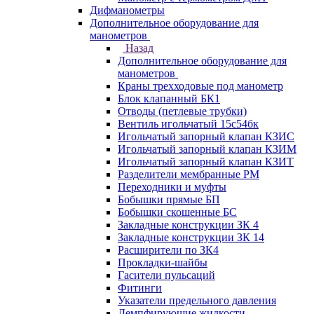
Дифманометры
Дополнительное оборудование для
манометров
Назад
Дополнительное оборудование для
манометров
Краны трехходовые под манометр
Блок клапанный БК1
Отводы (петлевые трубки)
Вентиль игольчатый 15с54бк
Игольчатый запорный клапан КЗИС
Игольчатый запорный клапан КЗИМ
Игольчатый запорный клапан КЗИТ
Разделители мембранные РМ
Переходники и муфты
Бобышки прямые БП
Бобышки скошенные БС
Закладные конструкции ЗК 4
Закладные конструкции ЗК 14
Расширители по ЗК4
Прокладки-шайбы
Гасители пульсаций
Фитинги
Указатели предельного давления
Демпфирующие жидкости