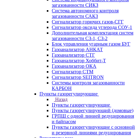
загазованности СИКЗ
Система автономного контроля
загазованности САКЗ
Сигнализатор горючих газов-СГГ
Сигнализатор оксида углерода СОУ-1
Дополнительная комплектация систем
загазованности СЗ-1, СЗ-2
Блок управления угарным газом БУГ
Газоанализатор АНКАТ
Газоанализатор СТГ
Газоанализатор Хоббит-Т
Газоанализатор ОКА
Сигнализатор СТМ
Сигнализатор SEITRON
Системы контроля загазованности
КАРБОН
Пункты газорегулирующие
Назад
Пункты газорегулирующие
Пункты газорегулирующий (домовые)
ГРПШ с одной линией редуцирования
и байпасом
Пункты газорегулирующие с основной
и резервной линиями редуцирования