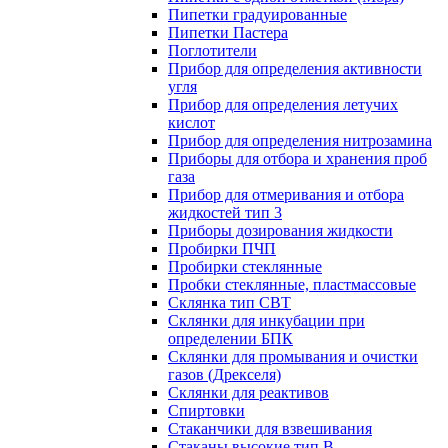
Пипетки градуированные
Пипетки Пастера
Поглотители
Прибор для определения активности
угля
Прибор для определения летучих
кислот
Прибор для определения нитрозамина
Приборы для отбора и хранения проб
газа
Прибор для отмеривания и отбора
жидкостей тип 3
Приборы дозирования жидкости
Пробирки ПЧП
Пробирки стеклянные
Пробки стеклянные, пластмассовые
Склянка тип СВТ
Склянки для инкубации при
определении БПК
Склянки для промывания и очистки
газов (Дрекселя)
Склянки для реактивов
Спиртовки
Стаканчики для взвешивания
Стаканы высокие тип В