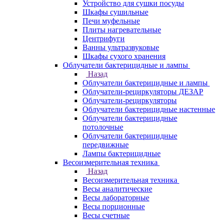
Устройство для сушки посуды
Шкафы сушильные
Печи муфельные
Плиты нагревательные
Центрифуги
Ванны ультразвуковые
Шкафы сухого хранения
Облучатели бактерицидные и лампы
Назад
Облучатели бактерицидные и лампы
Облучатели-рециркуляторы ДЕЗАР
Облучатели-рециркуляторы
Облучатели бактерицидные настенные
Облучатели бактерицидные
потолочные
Облучатели бактерицидные
передвижные
Лампы бактерицидные
Весоизмерительная техника
Назад
Весоизмерительная техника
Весы аналитические
Весы лабораторные
Весы порционные
Весы счетные