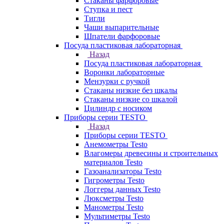
Стаканы фарфоровые
Ступка и пест
Тигли
Чаши выпарительные
Шпатели фарфоровые
Посуда пластиковая лабораторная
Назад
Посуда пластиковая лабораторная
Воронки лабораторные
Мензурки с ручкой
Стаканы низкие без шкалы
Стаканы низкие со шкалой
Цилиндр с носиком
Приборы серии TESTO
Назад
Приборы серии TESTO
Анемометры Testo
Влагомеры древесины и строительных
материалов Testo
Газоанализаторы Testo
Гигрометры Testo
Логгеры данных Testo
Люксметры Testo
Манометры Testo
Мультиметры Testo