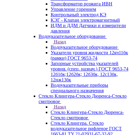
Трансформатор розжига ИВН
Управление горением
Контрольный электрод КЭ
КЭГ - Клапан электромагнитный
ИДМ и ДДМ Датчики и измерители
давления
Водоуказательное оборудование
Назад
Водоуказательное оборудование
Указатели уровня жидкости 12кч11бк
(рамки) ГОСТ 9653-74
Запорные устройства указателей
уровня. (спец. назнач.) ГОСТ 9653-74
12б1бк;12б2бк; 12б3бк, 12с13бк,
12нж13бк
Водоуказательные приборы
специального назначения
Стекло Клингера-Стекло Дюренса-Стекло
смотровое
Назад
Стекло Клингера-Стекло Дюренса-
Стекло смотровое
Стекло Клингера. Стекло
водоуказательное рифленое ГОСТ
1663-81 ТУ 21-02931-67-32-92