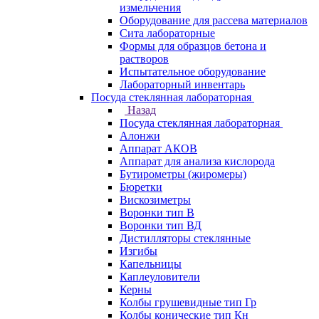
измельчения
Оборудование для рассева материалов
Сита лабораторные
Формы для образцов бетона и
растворов
Испытательное оборудование
Лабораторный инвентарь
Посуда стеклянная лабораторная
Назад
Посуда стеклянная лабораторная
Алонжи
Аппарат АКОВ
Аппарат для анализа кислорода
Бутирометры (жиромеры)
Бюретки
Вискозиметры
Воронки тип В
Воронки тип ВД
Дистилляторы стеклянные
Изгибы
Капельницы
Каплеуловители
Керны
Колбы грушевидные тип Гр
Колбы конические тип Кн