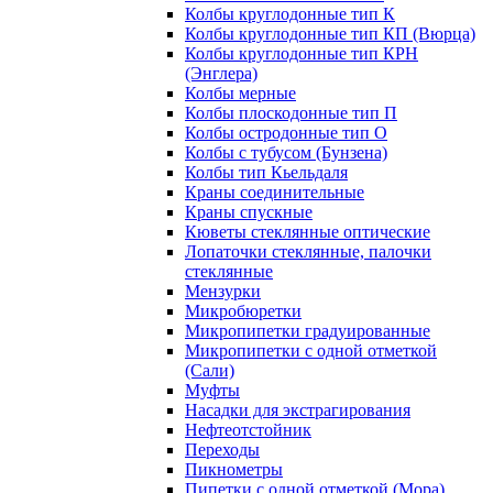
Колбы круглодонные тип К
Колбы круглодонные тип КП (Вюрца)
Колбы круглодонные тип КРН
(Энглера)
Колбы мерные
Колбы плоскодонные тип П
Колбы остродонные тип О
Колбы с тубусом (Бунзена)
Колбы тип Кьельдаля
Краны соединительные
Краны спускные
Кюветы стеклянные оптические
Лопаточки стеклянные, палочки
стеклянные
Мензурки
Микробюретки
Микропипетки градуированные
Микропипетки с одной отметкой
(Сали)
Муфты
Насадки для экстрагирования
Нефтеотстойник
Переходы
Пикнометры
Пипетки с одной отметкой (Мора)