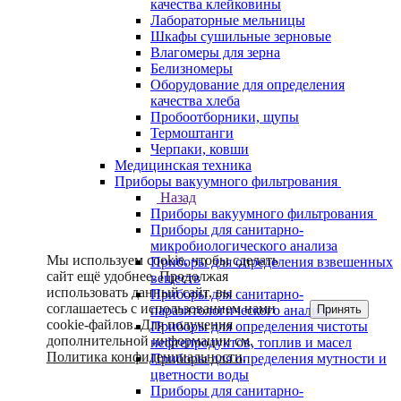
качества клейковины
Лабораторные мельницы
Шкафы сушильные зерновые
Влагомеры для зерна
Белизномеры
Оборудование для определения
качества хлеба
Пробоотборники, щупы
Термоштанги
Черпаки, ковши
Медицинская техника
Приборы вакуумного фильтрования
Назад
Приборы вакуумного фильтрования
Приборы для санитарно-
микробиологического анализа
Мы используем cookie, чтобы сделать
Приборы для определения взвешенных
сайт ещё удобнее. Продолжая
веществ
использовать данный сайт, вы
Приборы для санитарно-
соглашаетесь с использованием нами
Принять
паразитологического анализа
cookie-файлов. Для получения
Приборы для определения чистоты
дополнительной информации см.
нефтепродуктов, топлив и масел
Политика конфиденциальности
.
Приборы для определения мутности и
цветности воды
Приборы для санитарно-