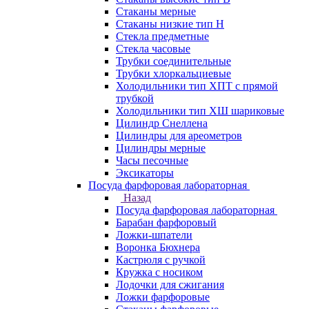
Стаканы мерные
Стаканы низкие тип Н
Стекла предметные
Стекла часовые
Трубки соединительные
Трубки хлоркальциевые
Холодильники тип ХПТ с прямой
трубкой
Холодильники тип ХШ шариковые
Цилиндр Снеллена
Цилиндры для ареометров
Цилиндры мерные
Часы песочные
Эксикаторы
Посуда фарфоровая лабораторная
Назад
Посуда фарфоровая лабораторная
Барабан фарфоровый
Ложки-шпатели
Воронка Бюхнера
Кастрюля с ручкой
Кружка с носиком
Лодочки для сжигания
Ложки фарфоровые