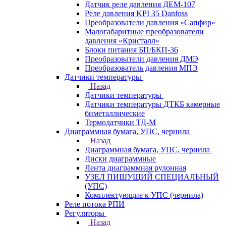
Датчик реле давления ДЕМ-107
Реле давления KPI 35 Danfoss
Преобразователи давления «Сапфир»
Малогабаритные преобразователи
давления «Кристалл»
Блоки питания БП/БКП-36
Преобразователи давления ДМЭ
Преобразователь давления МПЭ
Датчики температуры
Назад
Датчики температуры
Датчики температуры ДТКБ камерные
биметаллические
Термодатчики ТД-М
Диаграммная бумага, УПС, чернила
Назад
Диаграммная бумага, УПС, чернила
Диски диаграммные
Лента диаграммная рулонная
УЗЕЛ ПИШУЩИЙ СПЕЦИАЛЬНЫЙ
(УПС)
Комплектующие к УПС (чернила)
Реле потока РПИ
Регуляторы
Назад