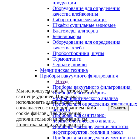
продукции
Оборудование для определения
качества клейковины
Лабораторные мельницы
Шкафы сушильные зерновые
Влагомеры для зерна
Белизномеры
Оборудование для определения
качества хлеба
Пробоотборники, щупы
Термоштанги
Черпаки, ковши
Медицинская техника
Приборы вакуумного фильтрования
Назад
Приборы вакуумного фильтрования
Мы используем cookie, чтобы сделать
Приборы для санитарно-
сайт ещё удобнее. Продолжая
микробиологического анализа
использовать данный сайт, вы
Приборы для определения взвешенных
соглашаетесь с использованием нами
Принять
веществ
cookie-файлов. Для получения
Приборы для санитарно-
дополнительной информации см.
паразитологического анализа
Политика конфиденциальности
.
Приборы для определения чистоты
нефтепродуктов, топлив и масел
Приборы для определения мутности и