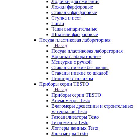
Лодочки для сжигания
Ложки фарфоровые
Стаканы фарфоровые
Ступка и пест
Тигли
Чаши выпарительные
Шпатели фарфоровые
Посуда пластиковая лабораторная
Назад
Посуда пластиковая лабораторная
Воронки лабораторные
Мензурки с ручкой
Стаканы низкие без шкалы
Стаканы низкие со шкалой
Цилиндр с носиком
Приборы серии TESTO
Назад
Приборы серии TESTO
Анемометры Testo
Влагомеры древесины и строительных
материалов Testo
Газоанализаторы Testo
Гигрометры Testo
Логгеры данных Testo
Люксметры Testo