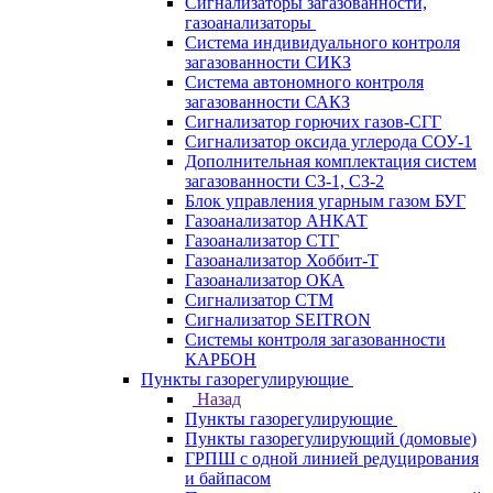
Сигнализаторы загазованности,
газоанализаторы
Система индивидуального контроля
загазованности СИКЗ
Система автономного контроля
загазованности САКЗ
Сигнализатор горючих газов-СГГ
Сигнализатор оксида углерода СОУ-1
Дополнительная комплектация систем
загазованности СЗ-1, СЗ-2
Блок управления угарным газом БУГ
Газоанализатор АНКАТ
Газоанализатор СТГ
Газоанализатор Хоббит-Т
Газоанализатор ОКА
Сигнализатор СТМ
Сигнализатор SEITRON
Системы контроля загазованности
КАРБОН
Пункты газорегулирующие
Назад
Пункты газорегулирующие
Пункты газорегулирующий (домовые)
ГРПШ с одной линией редуцирования
и байпасом