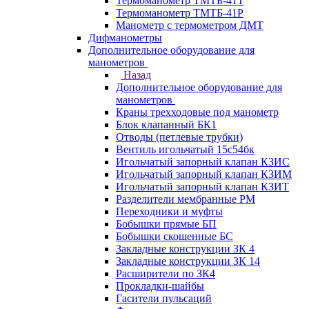
Термоманометр ТМТБ-41Т
Термоманометр ТМТБ-41Р
Манометр с термометром ДМТ
Дифманометры
Дополнительное оборудование для
манометров
Назад
Дополнительное оборудование для
манометров
Краны трехходовые под манометр
Блок клапанный БК1
Отводы (петлевые трубки)
Вентиль игольчатый 15с54бк
Игольчатый запорный клапан КЗИС
Игольчатый запорный клапан КЗИМ
Игольчатый запорный клапан КЗИТ
Разделители мембранные РМ
Переходники и муфты
Бобышки прямые БП
Бобышки скошенные БС
Закладные конструкции ЗК 4
Закладные конструкции ЗК 14
Расширители по ЗК4
Прокладки-шайбы
Гасители пульсаций