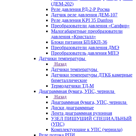
(ДЕМ-202)
Реле давления РД-2-Р Росма
Датчик реле давления ДЕМ-107
Реле давления KPI 35 Danfoss
Преобразователи давления «Сапфир»
Малогабаритные преобразователи
давления «Кристалл»
Блоки питания БП/БКП-36
Преобразователи давления ДМЭ
Преобразователь давления МПЭ
Датчики температуры
Назад
Датчики температуры
Датчики температуры ДТКБ камерные
биметаллические
Термодатчики ТД-М
Диаграммная бумага, УПС, чернила
Назад
Диаграммная бумага, УПС, чернила
Диски диаграммные
Лента диаграммная рулонная
УЗЕЛ ПИШУЩИЙ СПЕЦИАЛЬНЫЙ
(УПС)
Комплектующие к УПС (чернила)
Реле потока РПИ