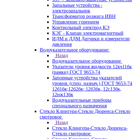
Запальные устройства -
электрозапальник
Трансформатор розжига ИВН
Управление горением
Контрольный электрод КЭ
КЭГ - Клапан электромагнитный
ИДМ и ДДМ Датчики и измерители
давления
Водоуказательное оборудование
Назад
Водоуказательное оборудование
Указатели уровня жидкости 12кч11бк
(рамки) ГОСТ 9653-74
Запорные устройства указателей
уровня. (спец. назнач.) ГОСТ 9653-74
12б1бк;12б2бк; 12б3бк, 12с13бк,
12нж13бк
Водоуказательные приборы
специального назначения
Стекло Клингера-Стекло Дюренса-Стекло
смотровое
Назад
Стекло Клингера-Стекло Дюренса-
Стекло смотровое