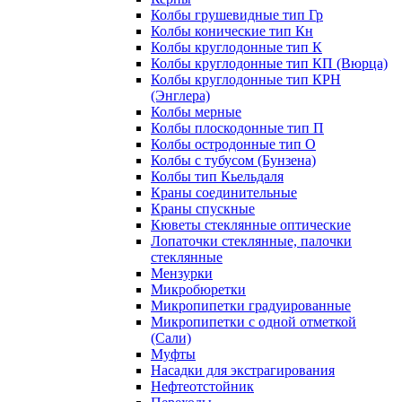
Колбы грушевидные тип Гр
Колбы конические тип Кн
Колбы круглодонные тип К
Колбы круглодонные тип КП (Вюрца)
Колбы круглодонные тип КРН
(Энглера)
Колбы мерные
Колбы плоскодонные тип П
Колбы остродонные тип О
Колбы с тубусом (Бунзена)
Колбы тип Кьельдаля
Краны соединительные
Краны спускные
Кюветы стеклянные оптические
Лопаточки стеклянные, палочки
стеклянные
Мензурки
Микробюретки
Микропипетки градуированные
Микропипетки с одной отметкой
(Сали)
Муфты
Насадки для экстрагирования
Нефтеотстойник