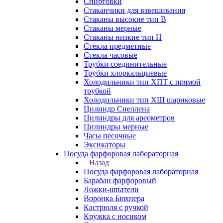
Спиртовки
Стаканчики для взвешивания
Стаканы высокие тип В
Стаканы мерные
Стаканы низкие тип Н
Стекла предметные
Стекла часовые
Трубки соединительные
Трубки хлоркальциевые
Холодильники тип ХПТ с прямой
трубкой
Холодильники тип ХШ шариковые
Цилиндр Снеллена
Цилиндры для ареометров
Цилиндры мерные
Часы песочные
Эксикаторы
Посуда фарфоровая лабораторная
Назад
Посуда фарфоровая лабораторная
Барабан фарфоровый
Ложки-шпатели
Воронка Бюхнера
Кастрюля с ручкой
Кружка с носиком