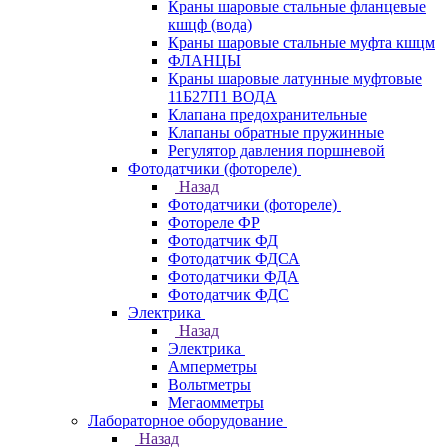
Краны шаровые стальные фланцевые
кшцф (вода)
Краны шаровые стальные муфта кшцм
ФЛАНЦЫ
Краны шаровые латунные муфтовые
11Б27П1 ВОДА
Клапана предохранительные
Клапаны обратные пружинные
Регулятор давления поршневой
Фотодатчики (фотореле)
Назад
Фотодатчики (фотореле)
Фотореле ФР
Фотодатчик ФД
Фотодатчик ФДСА
Фотодатчики ФДА
Фотодатчик ФДС
Электрика
Назад
Электрика
Амперметры
Вольтметры
Мегаомметры
Лабораторное оборудование
Назад