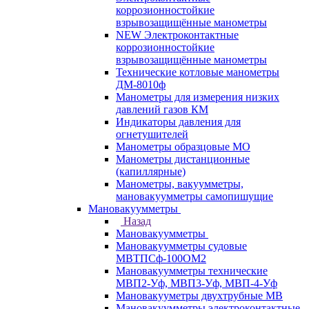
коррозионностойкие
взрывозащищённые манометры
NEW Электроконтактные
коррозионностойкие
взрывозащищённые манометры
Технические котловые манометры
ДМ-8010ф
Манометры для измерения низких
давлений газов КМ
Индикаторы давления для
огнетушителей
Манометры образцовые МО
Манометры дистанционные
(капиллярные)
Манометры, вакуумметры,
мановакуумметры самопишущие
Мановакуумметры
Назад
Мановакуумметры
Мановакуумметры судовые
МВТПСф-100ОМ2
Мановакуумметры технические
МВП2-Уф, МВП3-Уф, МВП-4-Уф
Мановакууметры двухтрубные МВ
Мановакуумметры электроконтактные