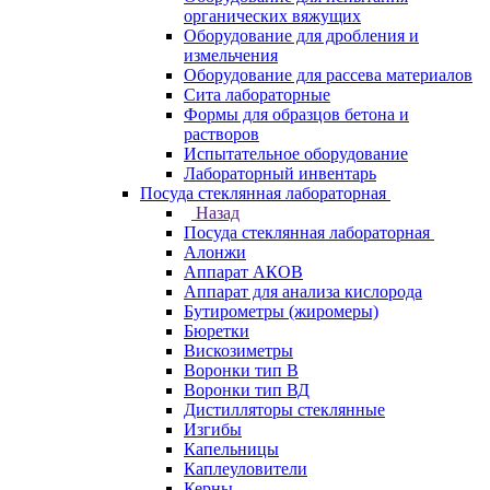
органических вяжущих
Оборудование для дробления и
измельчения
Оборудование для рассева материалов
Сита лабораторные
Формы для образцов бетона и
растворов
Испытательное оборудование
Лабораторный инвентарь
Посуда стеклянная лабораторная
Назад
Посуда стеклянная лабораторная
Алонжи
Аппарат АКОВ
Аппарат для анализа кислорода
Бутирометры (жиромеры)
Бюретки
Вискозиметры
Воронки тип В
Воронки тип ВД
Дистилляторы стеклянные
Изгибы
Капельницы
Каплеуловители
Керны