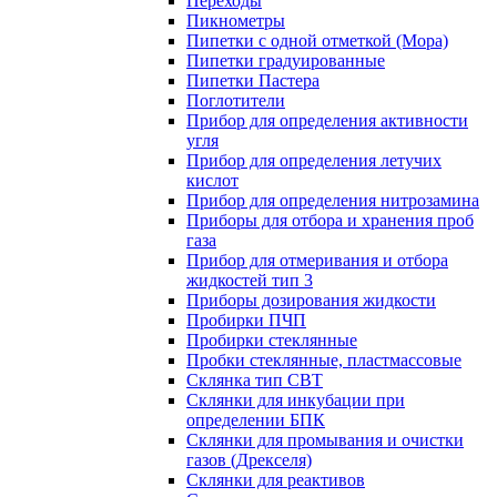
Переходы
Пикнометры
Пипетки с одной отметкой (Мора)
Пипетки градуированные
Пипетки Пастера
Поглотители
Прибор для определения активности
угля
Прибор для определения летучих
кислот
Прибор для определения нитрозамина
Приборы для отбора и хранения проб
газа
Прибор для отмеривания и отбора
жидкостей тип 3
Приборы дозирования жидкости
Пробирки ПЧП
Пробирки стеклянные
Пробки стеклянные, пластмассовые
Склянка тип СВТ
Склянки для инкубации при
определении БПК
Склянки для промывания и очистки
газов (Дрекселя)
Склянки для реактивов