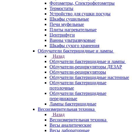
Фотометры, Спектрофотометры
Термостаты
Устройство для сушки посуды
Шкафы сушильные
Печи муфельные
Плиты нагревательные
Центрифуги
Ванны ультразвуковые
Шкафы сухого хранения
Облучатели бактерицидные и лампы
Назад
Облучатели бактерицидные и лампы
Облучатели-рециркуляторы ДЕЗАР
Облучатели-рециркуляторы
Облучатели бактерицидные настенные
Облучатели бактерицидные
потолочные
Облучатели бактерицидные
передвижные
Лампы бактерицидные
Весоизмерительная техника
Назад
Весоизмерительная техника
Весы аналитические
Весы лабораторные