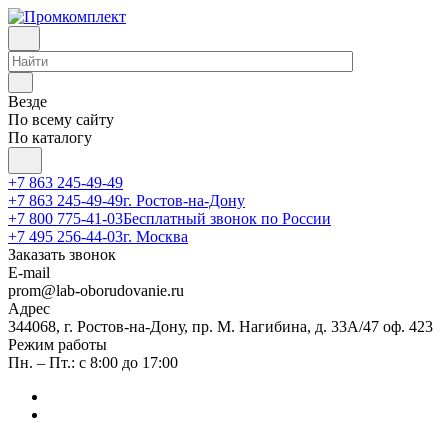
Везде
По всему сайту
По каталогу
+7 863 245-49-49
+7 863 245-49-49
г. Ростов-на-Дону
+7 800 775-41-03
Бесплатный звонок по России
+7 495 256-44-03
г. Москва
Заказать звонок
E-mail
prom@lab-oborudovanie.ru
Адрес
344068, г. Ростов-на-Дону, пр. М. Нагибина, д. 33А/47 оф. 423
Режим работы
Пн. – Пт.: с 8:00 до 17:00