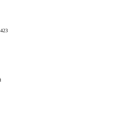
 423
й