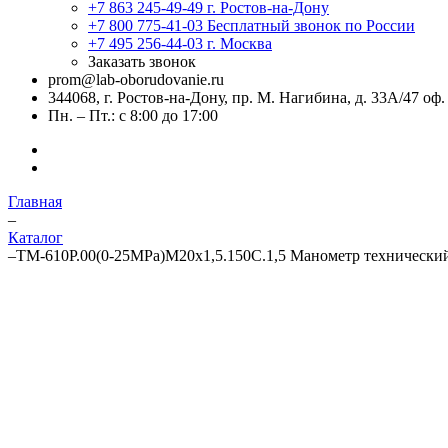
+7 863 245-49-49
г. Ростов-на-Дону
+7 800 775-41-03
Бесплатный звонок по России
+7 495 256-44-03
г. Москва
Заказать звонок
prom@lab-oborudovanie.ru
344068, г. Ростов-на-Дону, пр. М. Нагибина, д. 33А/47 оф.
Пн. – Пт.: с 8:00 до 17:00
Главная
–
Каталог
–
ТМ-610Р.00(0-25MPa)М20х1,5.150C.1,5 Манометр технически