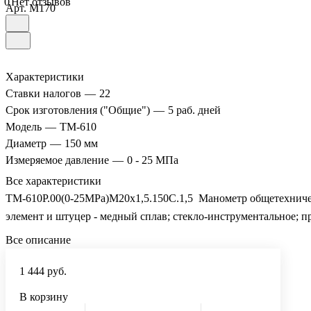
0
Нет отзывов
Арт.
M170
Характеристики
Ставки налогов
—
22
Срок изготовления ("Общие")
—
5 раб. дней
Модель
—
ТМ-610
Диаметр
—
150 мм
Измеряемое давление
—
0 - 25 МПа
Все характеристики
ТМ-610Р.00(0-25MPa)М20х1,5.150C.1,5 Манометр общетехнически
элемент и штуцер - медный сплав; стекло-инструментальное; 
Все описание
1 444 руб.
В корзину