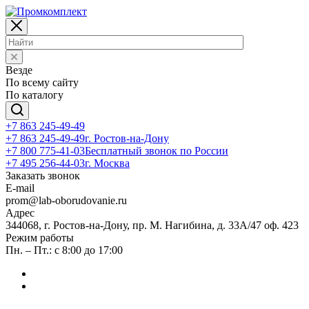
Везде
По всему сайту
По каталогу
+7 863 245-49-49
+7 863 245-49-49
г. Ростов-на-Дону
+7 800 775-41-03
Бесплатный звонок по России
+7 495 256-44-03
г. Москва
Заказать звонок
E-mail
prom@lab-oborudovanie.ru
Адрес
344068, г. Ростов-на-Дону, пр. М. Нагибина, д. 33А/47 оф. 423
Режим работы
Пн. – Пт.: с 8:00 до 17:00