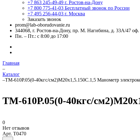
+7 863 245-49-49
г. Ростов-на-Дону
+7 800 775-41-03
Бесплатный звонок по России
+7 495 256-44-03
г. Москва
Заказать звонок
prom@lab-oborudovanie.ru
344068, г. Ростов-на-Дону, пр. М. Нагибина, д. 33А/47 оф.
Пн. – Пт.: с 8:00 до 17:00
Главная
–
Каталог
–
ТМ-610Р.05(0-40кгс/см2)М20х1,5.150С.1,5 Манометр электро
ТМ-610Р.05(0-40кгс/см2)М20х
0
Нет отзывов
Арт.
T0470