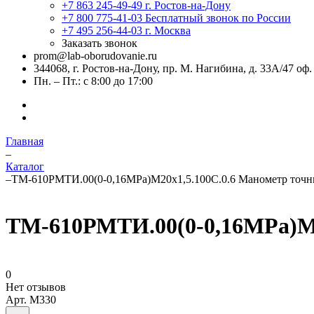
+7 863 245-49-49
г. Ростов-на-Дону
+7 800 775-41-03
Бесплатный звонок по России
+7 495 256-44-03
г. Москва
Заказать звонок
prom@lab-oborudovanie.ru
344068, г. Ростов-на-Дону, пр. М. Нагибина, д. 33А/47 оф.
Пн. – Пт.: с 8:00 до 17:00
Главная
–
Каталог
–
ТМ-610РМТИ.00(0-0,16MPa)М20х1,5.100C.0.6 Манометр точн
ТМ-610РМТИ.00(0-0,16MPa)М2
0
Нет отзывов
Арт.
M330