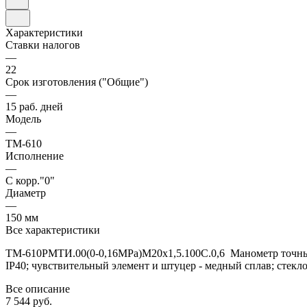
Характеристики
Ставки налогов
—
22
Срок изготовления ("Общие")
—
15 раб. дней
Модель
—
ТМ-610
Исполнение
—
С корр."0"
Диаметр
—
150 мм
Все характеристики
ТМ-610РМТИ.00(0-0,16MPa)М20х1,5.100C.0,6 Манометр точных и
IP40; чувствительный элемент и штуцер - медный сплав; стекл
Все описание
7 544 руб.