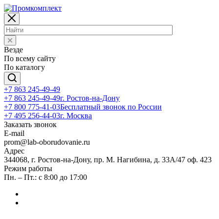
Везде
По всему сайту
По каталогу
+7 863 245-49-49
+7 863 245-49-49
г. Ростов-на-Дону
+7 800 775-41-03
Бесплатный звонок по России
+7 495 256-44-03
г. Москва
Заказать звонок
E-mail
prom@lab-oborudovanie.ru
Адрес
344068, г. Ростов-на-Дону, пр. М. Нагибина, д. 33А/47 оф. 423
Режим работы
Пн. – Пт.: с 8:00 до 17:00