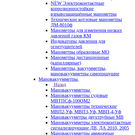
NEW Электроконтактные
коррозионностойкие
взрывозащищённые манометры
Технические котловые манометры
ДМ-8010ф
Манометры для измерения низких
давлений газов КМ
Индикаторы давления для
огнетушителей
Манометры образцовые МО
Манометры дистанционные
(капиллярные)
Манометры, вакуумметры,
мановакуумметры самопишущие
Мановакуумметры
Назад
Мановакуумметры
Мановакуумметры судовые
МВТПСф-100ОМ2
Мановакуумметры технические
МВП2-Уф, МВП3-Уф, МВП-4-Уф
Мановакууметры двухтрубные МВ
Мановакуумметры электроконтактные
сигнализирующие ДВ, ДА 2010, 2005
Мановакуумметры аммиачные