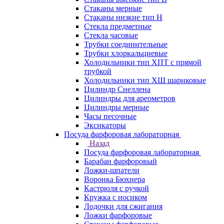
Стаканы мерные
Стаканы низкие тип Н
Стекла предметные
Стекла часовые
Трубки соединительные
Трубки хлоркальциевые
Холодильники тип ХПТ с прямой
трубкой
Холодильники тип ХШ шариковые
Цилиндр Снеллена
Цилиндры для ареометров
Цилиндры мерные
Часы песочные
Эксикаторы
Посуда фарфоровая лабораторная
Назад
Посуда фарфоровая лабораторная
Барабан фарфоровый
Ложки-шпатели
Воронка Бюхнера
Кастрюля с ручкой
Кружка с носиком
Лодочки для сжигания
Ложки фарфоровые