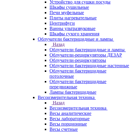
Устройство для сушки посуды
Шкафы сушильные
Печи муфельные
Плиты нагревательные
Центрифуги
Ванны ультразвуковые
Шкафы сухого хранения
Облучатели бактерицидные и лампы
Назад
Облучатели бактерицидные и лампы
Облучатели-рециркуляторы ДЕЗАР
Облучатели-рециркуляторы
Облучатели бактерицидные настенные
Облучатели бактерицидные
потолочные
Облучатели бактерицидные
передвижные
Лампы бактерицидные
Весоизмерительная техника
Назад
Весоизмерительная техника
Весы аналитические
Весы лабораторные
Весы порционные
Весы счетные