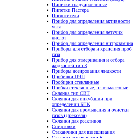
Пипетки градуированные
Пипетки Пастера
Поглотители
Прибор для определения активности
угля
Прибор для определения летучих
кислот
Прибор для определения нитрозамина
Приборы для отбора и хранения проб
газа
Прибор для отмеривания и отбора
жидкостей тип 3
Приборы дозирования жидкости
Пробирки ПЧП
Пробирки стеклянные
Пробки стеклянные, пластмассовые
Склянка тип СВТ
Склянки для инкубации при
определении БПК
Склянки для промывания и очистки
газов (Дрекселя)
Склянки для реактивов
Спиртовки
Стаканчики для взвешивания
Стаканы высокие тип В