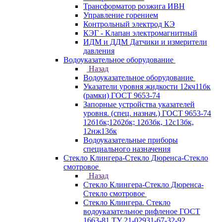
Трансформатор розжига ИВН
Управление горением
Контрольный электрод КЭ
КЭГ - Клапан электромагнитный
ИДМ и ДДМ Датчики и измерители
давления
Водоуказательное оборудование
Назад
Водоуказательное оборудование
Указатели уровня жидкости 12кч11бк
(рамки) ГОСТ 9653-74
Запорные устройства указателей
уровня. (спец. назнач.) ГОСТ 9653-74
12б1бк;12б2бк; 12б3бк, 12с13бк,
12нж13бк
Водоуказательные приборы
специального назначения
Стекло Клингера-Стекло Дюренса-Стекло
смотровое
Назад
Стекло Клингера-Стекло Дюренса-
Стекло смотровое
Стекло Клингера. Стекло
водоуказательное рифленое ГОСТ
1663-81 ТУ 21-02931-67-32-92