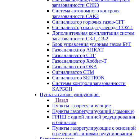
загазованности СИКЗ
Система автономного контроля
загазованности САКЗ
Сигнализатор горючих газов-СГГ
Сигнализатор оксида углерода СОУ-1
Дополнительная комплектация систем
загазованности СЗ-1, СЗ-2
Блок управления угарным газом БУГ
Газоанализатор АНКАТ
Газоанализатор СТГ
Газоанализатор Хоббит-Т
Газоанализатор ОКА
Сигнализатор СТМ
Сигнализатор SEITRON
Системы контроля загазованности
КАРБОН
Пункты газорегулирующие
Назад
Пункты газорегулирующие
Пункты газорегулирующий (домовые)
ГРПШ с одной линией редуцирования
и байпасом
Пункты газорегулирующие с основной
и резервной линиями редуцирования