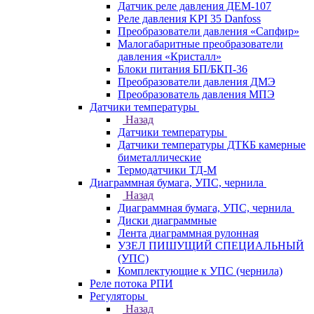
Датчик реле давления ДЕМ-107
Реле давления KPI 35 Danfoss
Преобразователи давления «Сапфир»
Малогабаритные преобразователи
давления «Кристалл»
Блоки питания БП/БКП-36
Преобразователи давления ДМЭ
Преобразователь давления МПЭ
Датчики температуры
Назад
Датчики температуры
Датчики температуры ДТКБ камерные
биметаллические
Термодатчики ТД-М
Диаграммная бумага, УПС, чернила
Назад
Диаграммная бумага, УПС, чернила
Диски диаграммные
Лента диаграммная рулонная
УЗЕЛ ПИШУЩИЙ СПЕЦИАЛЬНЫЙ
(УПС)
Комплектующие к УПС (чернила)
Реле потока РПИ
Регуляторы
Назад