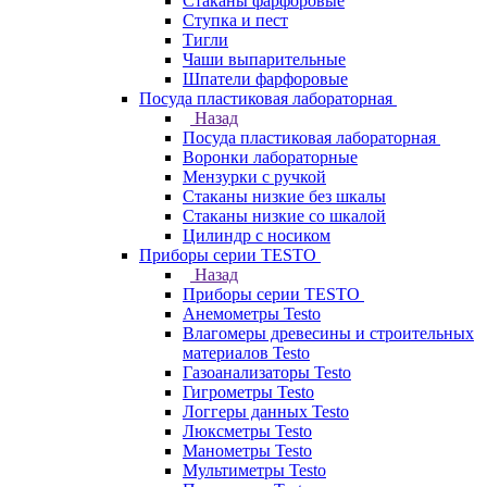
Стаканы фарфоровые
Ступка и пест
Тигли
Чаши выпарительные
Шпатели фарфоровые
Посуда пластиковая лабораторная
Назад
Посуда пластиковая лабораторная
Воронки лабораторные
Мензурки с ручкой
Стаканы низкие без шкалы
Стаканы низкие со шкалой
Цилиндр с носиком
Приборы серии TESTO
Назад
Приборы серии TESTO
Анемометры Testo
Влагомеры древесины и строительных
материалов Testo
Газоанализаторы Testo
Гигрометры Testo
Логгеры данных Testo
Люксметры Testo
Манометры Testo
Мультиметры Testo