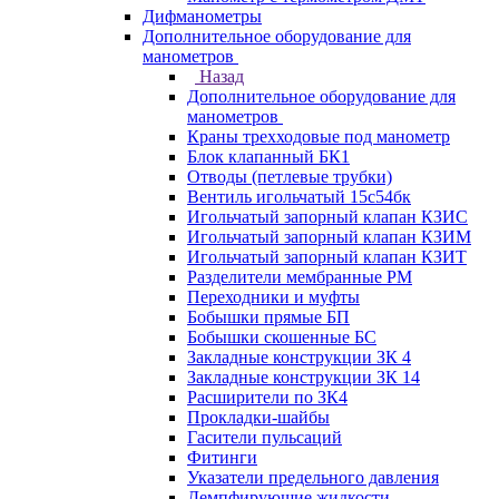
Дифманометры
Дополнительное оборудование для
манометров
Назад
Дополнительное оборудование для
манометров
Краны трехходовые под манометр
Блок клапанный БК1
Отводы (петлевые трубки)
Вентиль игольчатый 15с54бк
Игольчатый запорный клапан КЗИС
Игольчатый запорный клапан КЗИМ
Игольчатый запорный клапан КЗИТ
Разделители мембранные РМ
Переходники и муфты
Бобышки прямые БП
Бобышки скошенные БС
Закладные конструкции ЗК 4
Закладные конструкции ЗК 14
Расширители по ЗК4
Прокладки-шайбы
Гасители пульсаций
Фитинги
Указатели предельного давления
Демпфирующие жидкости