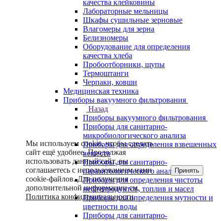
качества клейковины
Лабораторные мельницы
Шкафы сушильные зерновые
Влагомеры для зерна
Белизномеры
Оборудование для определения
качества хлеба
Пробоотборники, щупы
Термоштанги
Черпаки, ковши
Медицинская техника
Приборы вакуумного фильтрования
Назад
Приборы вакуумного фильтрования
Приборы для санитарно-
микробиологического анализа
Мы используем cookie, чтобы сделать
Приборы для определения взвешенных
сайт ещё удобнее. Продолжая
веществ
использовать данный сайт, вы
Приборы для санитарно-
соглашаетесь с использованием нами
Принять
паразитологического анализа
cookie-файлов. Для получения
Приборы для определения чистоты
дополнительной информации см.
нефтепродуктов, топлив и масел
Политика конфиденциальности
.
Приборы для определения мутности и
цветности воды
Приборы для санитарно-