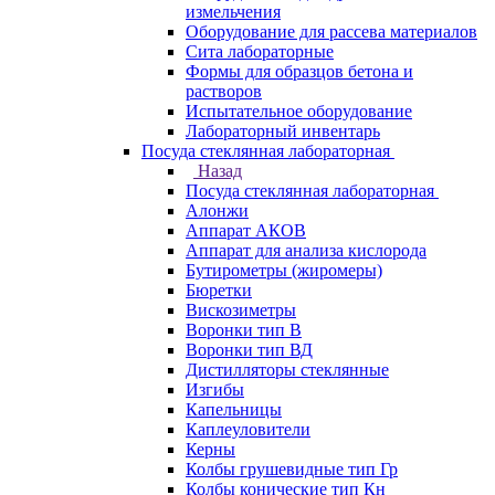
измельчения
Оборудование для рассева материалов
Сита лабораторные
Формы для образцов бетона и
растворов
Испытательное оборудование
Лабораторный инвентарь
Посуда стеклянная лабораторная
Назад
Посуда стеклянная лабораторная
Алонжи
Аппарат АКОВ
Аппарат для анализа кислорода
Бутирометры (жиромеры)
Бюретки
Вискозиметры
Воронки тип В
Воронки тип ВД
Дистилляторы стеклянные
Изгибы
Капельницы
Каплеуловители
Керны
Колбы грушевидные тип Гр
Колбы конические тип Кн