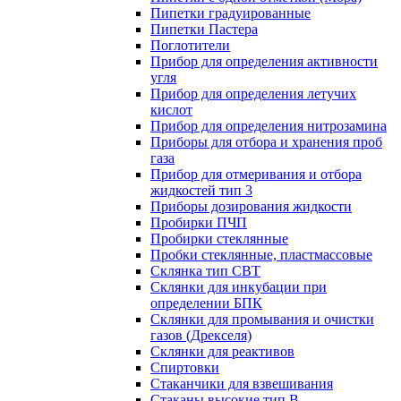
Пипетки градуированные
Пипетки Пастера
Поглотители
Прибор для определения активности
угля
Прибор для определения летучих
кислот
Прибор для определения нитрозамина
Приборы для отбора и хранения проб
газа
Прибор для отмеривания и отбора
жидкостей тип 3
Приборы дозирования жидкости
Пробирки ПЧП
Пробирки стеклянные
Пробки стеклянные, пластмассовые
Склянка тип СВТ
Склянки для инкубации при
определении БПК
Склянки для промывания и очистки
газов (Дрекселя)
Склянки для реактивов
Спиртовки
Стаканчики для взвешивания
Стаканы высокие тип В