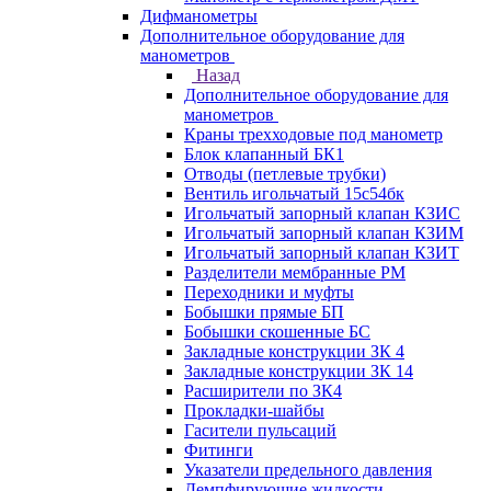
Дифманометры
Дополнительное оборудование для
манометров
Назад
Дополнительное оборудование для
манометров
Краны трехходовые под манометр
Блок клапанный БК1
Отводы (петлевые трубки)
Вентиль игольчатый 15с54бк
Игольчатый запорный клапан КЗИС
Игольчатый запорный клапан КЗИМ
Игольчатый запорный клапан КЗИТ
Разделители мембранные РМ
Переходники и муфты
Бобышки прямые БП
Бобышки скошенные БС
Закладные конструкции ЗК 4
Закладные конструкции ЗК 14
Расширители по ЗК4
Прокладки-шайбы
Гасители пульсаций
Фитинги
Указатели предельного давления
Демпфирующие жидкости