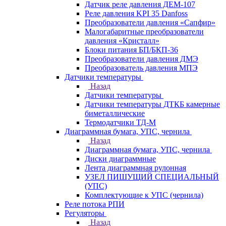
Датчик реле давления ДЕМ-107
Реле давления KPI 35 Danfoss
Преобразователи давления «Сапфир»
Малогабаритные преобразователи
давления «Кристалл»
Блоки питания БП/БКП-36
Преобразователи давления ДМЭ
Преобразователь давления МПЭ
Датчики температуры
Назад
Датчики температуры
Датчики температуры ДТКБ камерные
биметаллические
Термодатчики ТД-М
Диаграммная бумага, УПС, чернила
Назад
Диаграммная бумага, УПС, чернила
Диски диаграммные
Лента диаграммная рулонная
УЗЕЛ ПИШУЩИЙ СПЕЦИАЛЬНЫЙ
(УПС)
Комплектующие к УПС (чернила)
Реле потока РПИ
Регуляторы
Назад