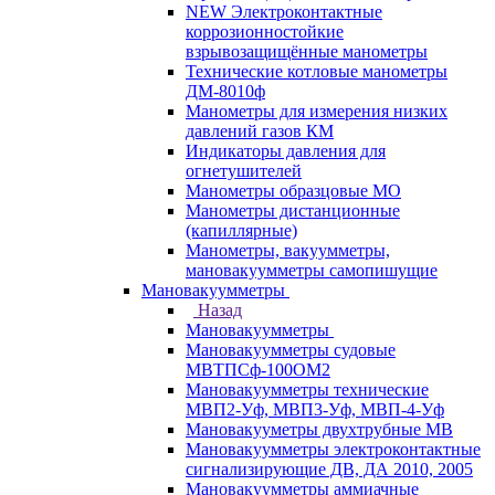
NEW Электроконтактные
коррозионностойкие
взрывозащищённые манометры
Технические котловые манометры
ДМ-8010ф
Манометры для измерения низких
давлений газов КМ
Индикаторы давления для
огнетушителей
Манометры образцовые МО
Манометры дистанционные
(капиллярные)
Манометры, вакуумметры,
мановакуумметры самопишущие
Мановакуумметры
Назад
Мановакуумметры
Мановакуумметры судовые
МВТПСф-100ОМ2
Мановакуумметры технические
МВП2-Уф, МВП3-Уф, МВП-4-Уф
Мановакууметры двухтрубные МВ
Мановакуумметры электроконтактные
сигнализирующие ДВ, ДА 2010, 2005
Мановакуумметры аммиачные