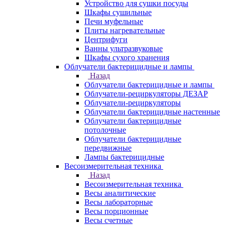
Устройство для сушки посуды
Шкафы сушильные
Печи муфельные
Плиты нагревательные
Центрифуги
Ванны ультразвуковые
Шкафы сухого хранения
Облучатели бактерицидные и лампы
Назад
Облучатели бактерицидные и лампы
Облучатели-рециркуляторы ДЕЗАР
Облучатели-рециркуляторы
Облучатели бактерицидные настенные
Облучатели бактерицидные
потолочные
Облучатели бактерицидные
передвижные
Лампы бактерицидные
Весоизмерительная техника
Назад
Весоизмерительная техника
Весы аналитические
Весы лабораторные
Весы порционные
Весы счетные