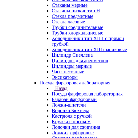
Стаканы мерные
Стаканы низкие тип Н
Стекла предметные
Стекла часовые
Трубки соединительные
Трубки хлоркальциевые
Холодильники тип ХПТ с прямой
трубкой
Холодильники тип ХШ шариковые
Цилиндр Снеллена
Цилиндры для ареометров
Цилиндры мерные
Часы песочные
Эксикаторы
Посуда фарфоровая лабораторная
Назад
Посуда фарфоровая лабораторная
Барабан фарфоровый
Ложки-шпатели
Воронка Бюхнера
Кастрюля с ручкой
Кружка с носиком
Лодочки для сжигания
Ложки фарфоровые