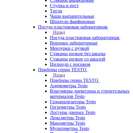
Стаканы фарфоровые
Ступка и пест
Тигли
Чаши выпарительные
Шпатели фарфоровые
Посуда пластиковая лабораторная
Назад
Посуда пластиковая лабораторная
Воронки лабораторные
Мензурки с ручкой
Стаканы низкие без шкалы
Стаканы низкие со шкалой
Цилиндр с носиком
Приборы серии TESTO
Назад
Приборы серии TESTO
Анемометры Testo
Влагомеры древесины и строительных
материалов Testo
Газоанализаторы Testo
Гигрометры Testo
Логгеры данных Testo
Люксметры Testo
Манометры Testo
Мультиметры Testo