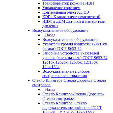
Трансформатор розжига ИВН
Управление горением
Контрольный электрод КЭ
КЭГ - Клапан электромагнитный
ИДМ и ДДМ Датчики и измерители
давления
Водоуказательное оборудование
Назад
Водоуказательное оборудование
Указатели уровня жидкости 12кч11бк
(рамки) ГОСТ 9653-74
Запорные устройства указателей
уровня. (спец. назнач.) ГОСТ 9653-74
12б1бк;12б2бк; 12б3бк, 12с13бк,
12нж13бк
Водоуказательные приборы
специального назначения
Стекло Клингера-Стекло Дюренса-Стекло
смотровое
Назад
Стекло Клингера-Стекло Дюренса-
Стекло смотровое
Стекло Клингера. Стекло
водоуказательное рифленое ГОСТ
1663-81 ТУ 21-02931-67-32-92