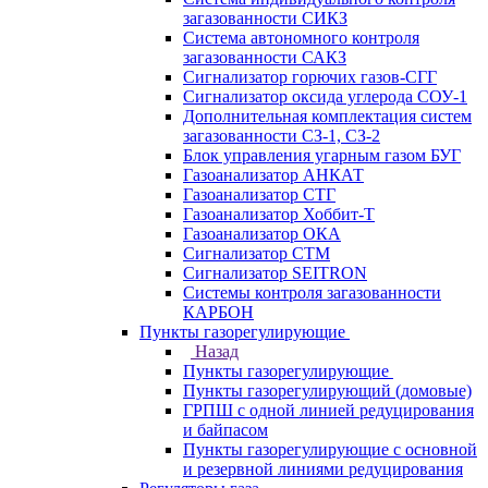
загазованности СИКЗ
Система автономного контроля
загазованности САКЗ
Сигнализатор горючих газов-СГГ
Сигнализатор оксида углерода СОУ-1
Дополнительная комплектация систем
загазованности СЗ-1, СЗ-2
Блок управления угарным газом БУГ
Газоанализатор АНКАТ
Газоанализатор СТГ
Газоанализатор Хоббит-Т
Газоанализатор ОКА
Сигнализатор СТМ
Сигнализатор SEITRON
Системы контроля загазованности
КАРБОН
Пункты газорегулирующие
Назад
Пункты газорегулирующие
Пункты газорегулирующий (домовые)
ГРПШ с одной линией редуцирования
и байпасом
Пункты газорегулирующие с основной
и резервной линиями редуцирования