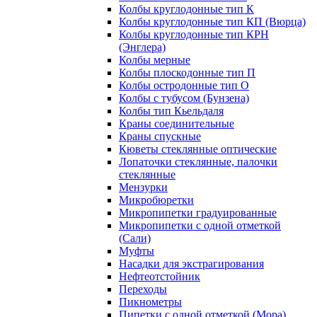
Колбы круглодонные тип К
Колбы круглодонные тип КП (Вюрца)
Колбы круглодонные тип КРН
(Энглера)
Колбы мерные
Колбы плоскодонные тип П
Колбы остродонные тип О
Колбы с тубусом (Бунзена)
Колбы тип Кьельдаля
Краны соединительные
Краны спускные
Кюветы стеклянные оптические
Лопаточки стеклянные, палочки
стеклянные
Мензурки
Микробюретки
Микропипетки градуированные
Микропипетки с одной отметкой
(Сали)
Муфты
Насадки для экстрагирования
Нефтеотстойник
Переходы
Пикнометры
Пипетки с одной отметкой (Мора)