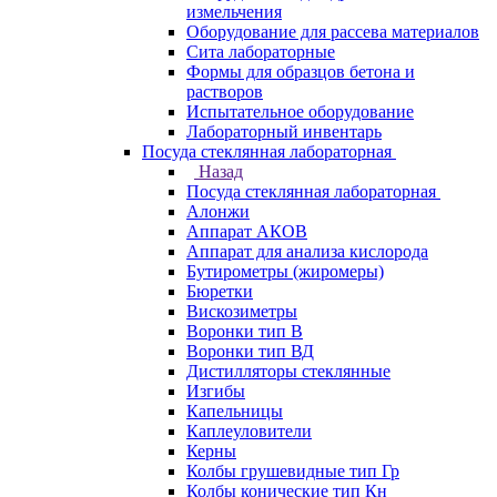
измельчения
Оборудование для рассева материалов
Сита лабораторные
Формы для образцов бетона и
растворов
Испытательное оборудование
Лабораторный инвентарь
Посуда стеклянная лабораторная
Назад
Посуда стеклянная лабораторная
Алонжи
Аппарат АКОВ
Аппарат для анализа кислорода
Бутирометры (жиромеры)
Бюретки
Вискозиметры
Воронки тип В
Воронки тип ВД
Дистилляторы стеклянные
Изгибы
Капельницы
Каплеуловители
Керны
Колбы грушевидные тип Гр
Колбы конические тип Кн