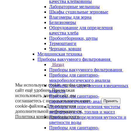
качества клейковины
Лабораторные мельницы
Шкафы сушильные зерновые
Влагомеры для зерна
Белизномеры
Оборудование для определения
качества хлеба
Пробоотборники, щупы
Термоштанги
Черпаки, ковши
Медицинская техника
Приборы вакуумного фильтрования
Назад
Приборы вакуумного фильтрования
Приборы для санитарно-
микробиологического анализа
Мы используем cookie, чтобы сделать
Приборы для определения взвешенных
сайт ещё удобнее. Продолжая
веществ
использовать данный сайт, вы
Приборы для санитарно-
соглашаетесь с использованием нами
Принять
паразитологического анализа
cookie-файлов. Для получения
Приборы для определения чистоты
дополнительной информации см.
нефтепродуктов, топлив и масел
Политика конфиденциальности
.
Приборы для определения мутности и
цветности воды
Приборы для санитарно-