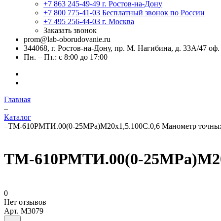
+7 863 245-49-49
г. Ростов-на-Дону
+7 800 775-41-03
Бесплатный звонок по России
+7 495 256-44-03
г. Москва
Заказать звонок
prom@lab-oborudovanie.ru
344068, г. Ростов-на-Дону, пр. М. Нагибина, д. 33А/47 оф.
Пн. – Пт.: с 8:00 до 17:00
Главная
–
Каталог
–
ТМ-610РМТИ.00(0-25MPa)М20х1,5.100C.0,6 Манометр точны
ТМ-610РМТИ.00(0-25MPa)М20х
0
Нет отзывов
Арт.
M3079