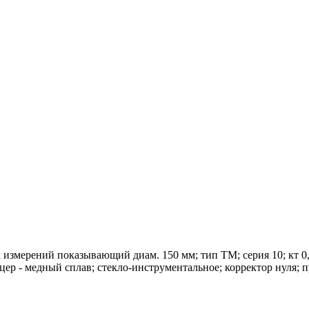
ерений показывающий диам. 150 мм; тип ТМ; серия 10; кт 0,6;
уцер - медный сплав; стекло-инструментальное; корректор нуля;