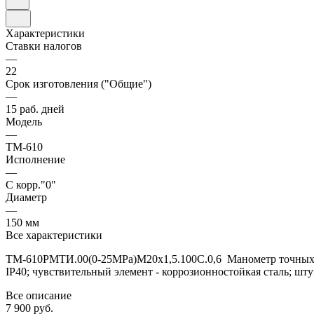
Характеристики
Ставки налогов
—
22
Срок изготовления ("Общие")
—
15 раб. дней
Модель
—
ТМ-610
Исполнение
—
С корр."0"
Диаметр
—
150 мм
Все характеристики
ТМ-610РМТИ.00(0-25MPa)М20х1,5.100C.0,6 Манометр точных изм
IP40; чувствительный элемент - коррозионностойкая сталь; шт
Все описание
7 900 руб.