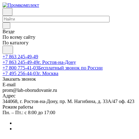
Везде
По всему сайту
По каталогу
+7 863 245-49-49
+7 863 245-49-49
г. Ростов-на-Дону
+7 800 775-41-03
Бесплатный звонок по России
+7 495 256-44-03
г. Москва
Заказать звонок
E-mail
prom@lab-oborudovanie.ru
Адрес
344068, г. Ростов-на-Дону, пр. М. Нагибина, д. 33А/47 оф. 423
Режим работы
Пн. – Пт.: с 8:00 до 17:00