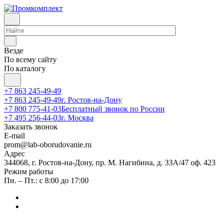
Везде
По всему сайту
По каталогу
+7 863 245-49-49
+7 863 245-49-49
г. Ростов-на-Дону
+7 800 775-41-03
Бесплатный звонок по России
+7 495 256-44-03
г. Москва
Заказать звонок
E-mail
prom@lab-oborudovanie.ru
Адрес
344068, г. Ростов-на-Дону, пр. М. Нагибина, д. 33А/47 оф. 423
Режим работы
Пн. – Пт.: с 8:00 до 17:00