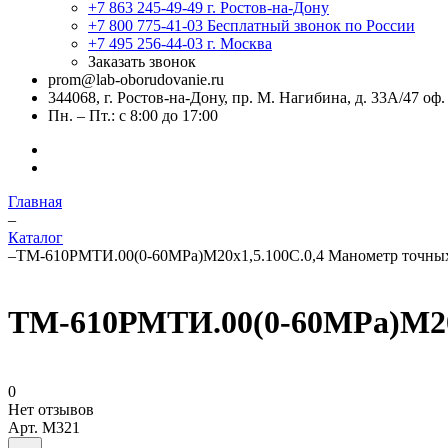
+7 863 245-49-49
г. Ростов-на-Дону
+7 800 775-41-03
Бесплатный звонок по России
+7 495 256-44-03
г. Москва
Заказать звонок
prom@lab-oborudovanie.ru
344068, г. Ростов-на-Дону, пр. М. Нагибина, д. 33А/47 оф.
Пн. – Пт.: с 8:00 до 17:00
Главная
–
Каталог
–
ТМ-610РМТИ.00(0-60MPa)М20х1,5.100C.0,4 Манометр точны
ТМ-610РМТИ.00(0-60MPa)М20х
0
Нет отзывов
Арт.
M321