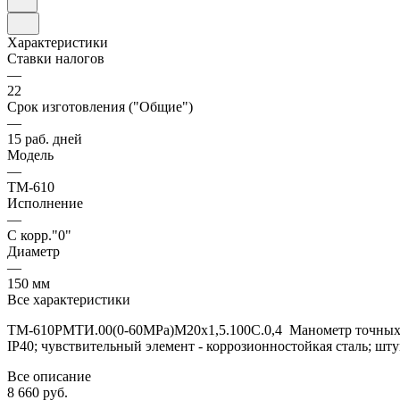
Характеристики
Ставки налогов
—
22
Срок изготовления ("Общие")
—
15 раб. дней
Модель
—
ТМ-610
Исполнение
—
С корр."0"
Диаметр
—
150 мм
Все характеристики
ТМ-610РМТИ.00(0-60MPa)М20х1,5.100C.0,4 Манометр точных изм
IP40; чувствительный элемент - коррозионностойкая сталь; шт
Все описание
8 660 руб.