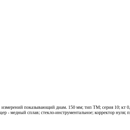
ерений показывающий диам. 150 мм; тип ТМ; серия 10; кт 0,4;
уцер - медный сплав; стекло-инструментальное; корректор нуля;