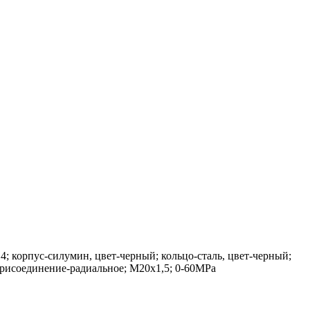
 корпус-силумин, цвет-черный; кольцо-сталь, цвет-черный;
 присоединение-радиальное; М20х1,5; 0-60MPa