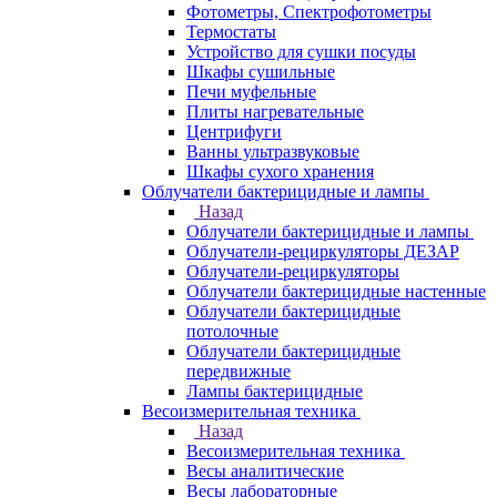
Фотометры, Спектрофотометры
Термостаты
Устройство для сушки посуды
Шкафы сушильные
Печи муфельные
Плиты нагревательные
Центрифуги
Ванны ультразвуковые
Шкафы сухого хранения
Облучатели бактерицидные и лампы
Назад
Облучатели бактерицидные и лампы
Облучатели-рециркуляторы ДЕЗАР
Облучатели-рециркуляторы
Облучатели бактерицидные настенные
Облучатели бактерицидные
потолочные
Облучатели бактерицидные
передвижные
Лампы бактерицидные
Весоизмерительная техника
Назад
Весоизмерительная техника
Весы аналитические
Весы лабораторные