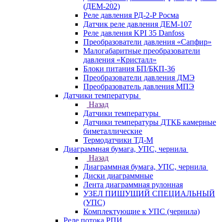
(ДЕМ-202)
Реле давления РД-2-Р Росма
Датчик реле давления ДЕМ-107
Реле давления KPI 35 Danfoss
Преобразователи давления «Сапфир»
Малогабаритные преобразователи
давления «Кристалл»
Блоки питания БП/БКП-36
Преобразователи давления ДМЭ
Преобразователь давления МПЭ
Датчики температуры
Назад
Датчики температуры
Датчики температуры ДТКБ камерные
биметаллические
Термодатчики ТД-М
Диаграммная бумага, УПС, чернила
Назад
Диаграммная бумага, УПС, чернила
Диски диаграммные
Лента диаграммная рулонная
УЗЕЛ ПИШУЩИЙ СПЕЦИАЛЬНЫЙ
(УПС)
Комплектующие к УПС (чернила)
Реле потока РПИ