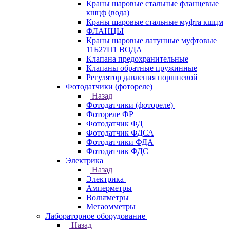
Краны шаровые стальные фланцевые
кшцф (вода)
Краны шаровые стальные муфта кшцм
ФЛАНЦЫ
Краны шаровые латунные муфтовые
11Б27П1 ВОДА
Клапана предохранительные
Клапаны обратные пружинные
Регулятор давления поршневой
Фотодатчики (фотореле)
Назад
Фотодатчики (фотореле)
Фотореле ФР
Фотодатчик ФД
Фотодатчик ФДСА
Фотодатчики ФДА
Фотодатчик ФДС
Электрика
Назад
Электрика
Амперметры
Вольтметры
Мегаомметры
Лабораторное оборудование
Назад