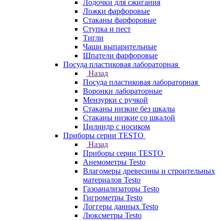
Лодочки для сжигания
Ложки фарфоровые
Стаканы фарфоровые
Ступка и пест
Тигли
Чаши выпарительные
Шпатели фарфоровые
Посуда пластиковая лабораторная
Назад
Посуда пластиковая лабораторная
Воронки лабораторные
Мензурки с ручкой
Стаканы низкие без шкалы
Стаканы низкие со шкалой
Цилиндр с носиком
Приборы серии TESTO
Назад
Приборы серии TESTO
Анемометры Testo
Влагомеры древесины и строительных
материалов Testo
Газоанализаторы Testo
Гигрометры Testo
Логгеры данных Testo
Люксметры Testo