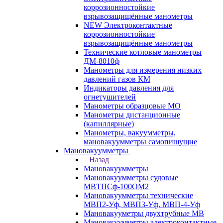
коррозионностойкие
взрывозащищённые манометры
NEW Электроконтактные
коррозионностойкие
взрывозащищённые манометры
Технические котловые манометры
ДМ-8010ф
Манометры для измерения низких
давлений газов КМ
Индикаторы давления для
огнетушителей
Манометры образцовые МО
Манометры дистанционные
(капиллярные)
Манометры, вакуумметры,
мановакуумметры самопишущие
Мановакуумметры
Назад
Мановакуумметры
Мановакуумметры судовые
МВТПСф-100ОМ2
Мановакуумметры технические
МВП2-Уф, МВП3-Уф, МВП-4-Уф
Мановакууметры двухтрубные МВ
Мановакуумметры электроконтактные