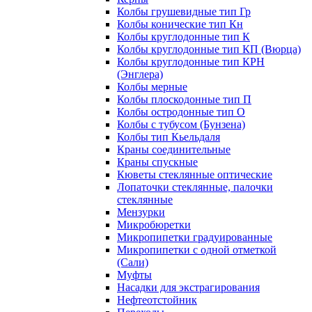
Колбы грушевидные тип Гр
Колбы конические тип Кн
Колбы круглодонные тип К
Колбы круглодонные тип КП (Вюрца)
Колбы круглодонные тип КРН
(Энглера)
Колбы мерные
Колбы плоскодонные тип П
Колбы остродонные тип О
Колбы с тубусом (Бунзена)
Колбы тип Кьельдаля
Краны соединительные
Краны спускные
Кюветы стеклянные оптические
Лопаточки стеклянные, палочки
стеклянные
Мензурки
Микробюретки
Микропипетки градуированные
Микропипетки с одной отметкой
(Сали)
Муфты
Насадки для экстрагирования
Нефтеотстойник