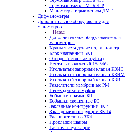
Термоманометр ТМТБ-41Т
Термоманометр ТМТБ-41Р
Манометр с термометром ДМТ
Дифманометры
Дополнительное оборудование для
манометров
Назад
Дополнительное оборудование для
манометров
Краны трехходовые под манометр
Блок клапанный БК1
Отводы (петлевые трубки)
Вентиль игольчатый 15с54бк
Игольчатый запорный клапан КЗИС
Игольчатый запорный клапан КЗИМ
Игольчатый запорный клапан КЗИТ
Разделители мембранные РМ
Переходники и муфты
Бобышки прямые БП
Бобышки скошенные БС
Закладные конструкции ЗК 4
Закладные конструкции ЗК 14
Расширители по ЗК4
Прокладки-шайбы
Гасители пульсаций