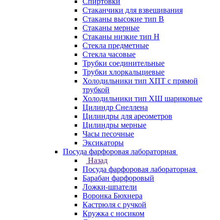
Спиртовки
Стаканчики для взвешивания
Стаканы высокие тип В
Стаканы мерные
Стаканы низкие тип Н
Стекла предметные
Стекла часовые
Трубки соединительные
Трубки хлоркальциевые
Холодильники тип ХПТ с прямой
трубкой
Холодильники тип ХШ шариковые
Цилиндр Снеллена
Цилиндры для ареометров
Цилиндры мерные
Часы песочные
Эксикаторы
Посуда фарфоровая лабораторная
Назад
Посуда фарфоровая лабораторная
Барабан фарфоровый
Ложки-шпатели
Воронка Бюхнера
Кастрюля с ручкой
Кружка с носиком