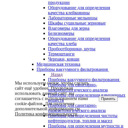
продукции
Оборудование для определения
качества клейковины
Лабораторные мельницы
Шкафы сушильные зерновые
Влагомеры для зерна
Белизномеры
Оборудование для определения
качества хлеба
Пробоотборники, щупы
Термоштанги
Черпаки, ковши
Медицинская техника
Приборы вакуумного фильтрования
Назад
Приборы вакуумного фильтрования
Мы используем cookie, чтобы сделать
Приборы для санитарно-
сайт ещё удобнее. Продолжая
микробиологического анализа
использовать данный сайт, вы
Приборы для определения взвешенных
соглашаетесь с использованием нами
Принять
веществ
cookie-файлов. Для получения
Приборы для санитарно-
дополнительной информации см.
паразитологического анализа
Политика конфиденциальности
.
Приборы для определения чистоты
нефтепродуктов, топлив и масел
Приборы для определения мутности и