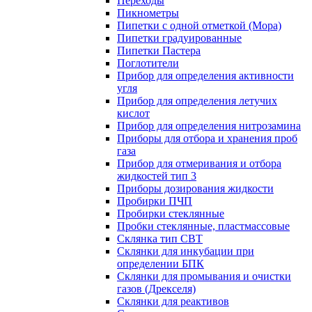
Переходы
Пикнометры
Пипетки с одной отметкой (Мора)
Пипетки градуированные
Пипетки Пастера
Поглотители
Прибор для определения активности
угля
Прибор для определения летучих
кислот
Прибор для определения нитрозамина
Приборы для отбора и хранения проб
газа
Прибор для отмеривания и отбора
жидкостей тип 3
Приборы дозирования жидкости
Пробирки ПЧП
Пробирки стеклянные
Пробки стеклянные, пластмассовые
Склянка тип СВТ
Склянки для инкубации при
определении БПК
Склянки для промывания и очистки
газов (Дрекселя)
Склянки для реактивов