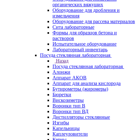
органических вяжущих
Оборудование для дробления и
измельчения
Оборудование для рассева материалов
Сита лабораторные
Формы для образцов бетона и
растворов
Испытательное оборудование
Лабораторный инвентарь
Посуда стеклянная лабораторная
Назад
Посуда стеклянная лабораторная
Алонжи
Аппарат АКОВ
Аппарат для анализа кислорода
Бутирометры (жиромеры)
Бюретки
Вискозиметры
Воронки тип В
Воронки тип ВД
Дистилляторы стеклянные
Изгибы
Капельницы
Каплеуловители
Керны