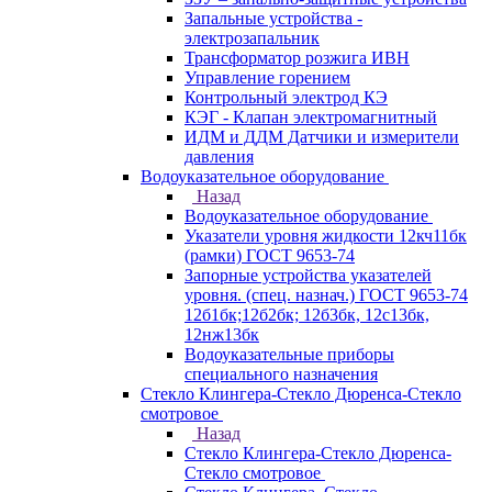
Запальные устройства -
электрозапальник
Трансформатор розжига ИВН
Управление горением
Контрольный электрод КЭ
КЭГ - Клапан электромагнитный
ИДМ и ДДМ Датчики и измерители
давления
Водоуказательное оборудование
Назад
Водоуказательное оборудование
Указатели уровня жидкости 12кч11бк
(рамки) ГОСТ 9653-74
Запорные устройства указателей
уровня. (спец. назнач.) ГОСТ 9653-74
12б1бк;12б2бк; 12б3бк, 12с13бк,
12нж13бк
Водоуказательные приборы
специального назначения
Стекло Клингера-Стекло Дюренса-Стекло
смотровое
Назад
Стекло Клингера-Стекло Дюренса-
Стекло смотровое