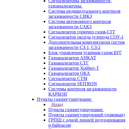
Сигнализаторы загазованности,
газоанализаторы
Система индивидуального контроля
загазованности СИКЗ
Система автономного контроля
загазованности САКЗ
Сигнализатор горючих газов-СГГ
Сигнализатор оксида углерода СОУ-1
Дополнительная комплектация систем
загазованности СЗ-1, СЗ-2
Блок управления угарным газом БУГ
Газоанализатор АНКАТ
Газоанализатор СТГ
Газоанализатор Хоббит-Т
Газоанализатор ОКА
Сигнализатор СТМ
Сигнализатор SEITRON
Системы контроля загазованности
КАРБОН
Пункты газорегулирующие
Назад
Пункты газорегулирующие
Пункты газорегулирующий (домовые)
ГРПШ с одной линией редуцирования
и байпасом