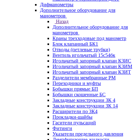
Дифманометры
Дополнительное оборудование для
манометров
Назад
Дополнительное оборудование для
манометров
Краны трехходовые под манометр
Блок клапанный БК1
Отводы (петлевые трубки)
Вентиль игольчатый 15с54бк
Игольчатый запорный клапан КЗИС
Игольчатый запорный клапан КЗИМ
Игольчатый запорный клапан КЗИТ
Разделители мембранные РМ
Переходники и муфты
Бобышки прямые БП
Бобышки скошенные БС
Закладные конструкции ЗК 4
Закладные конструкции ЗК 14
Расширители по ЗК4
Прокладки-шайбы
Гасители пульсаций
Фитинги
Указатели предельного давления
Демпфирующие жидкости