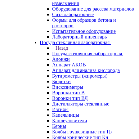
измельчения
Оборудование для рассева материалов
Сита лабораторные
Формы для образцов бетона и
растворов
Испытательное оборудование
Лабораторный инвентарь
Посуда стеклянная лабораторная
Назад
Посуда стеклянная лабораторная
Алонжи
Аппарат АКОВ
Аппарат для анализа кислорода
Бутирометры (жиромеры)
Бюретки
Вискозиметры
Воронки тип В
Воронки тип ВД
Дистилляторы стеклянные
Изгибы
Капельницы
Каплеуловители
Керны
Колбы грушевидные тип Гр
Колбы конические тип Кн