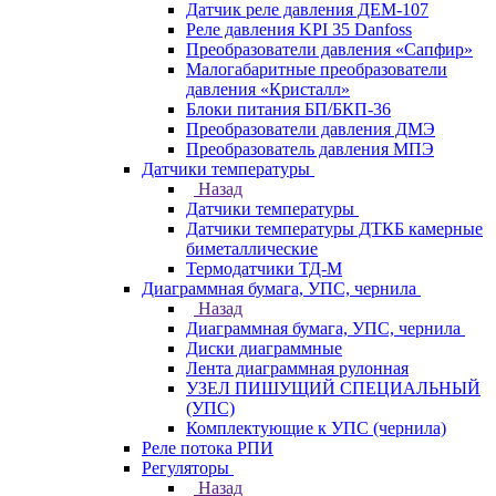
Датчик реле давления ДЕМ-107
Реле давления KPI 35 Danfoss
Преобразователи давления «Сапфир»
Малогабаритные преобразователи
давления «Кристалл»
Блоки питания БП/БКП-36
Преобразователи давления ДМЭ
Преобразователь давления МПЭ
Датчики температуры
Назад
Датчики температуры
Датчики температуры ДТКБ камерные
биметаллические
Термодатчики ТД-М
Диаграммная бумага, УПС, чернила
Назад
Диаграммная бумага, УПС, чернила
Диски диаграммные
Лента диаграммная рулонная
УЗЕЛ ПИШУЩИЙ СПЕЦИАЛЬНЫЙ
(УПС)
Комплектующие к УПС (чернила)
Реле потока РПИ
Регуляторы
Назад