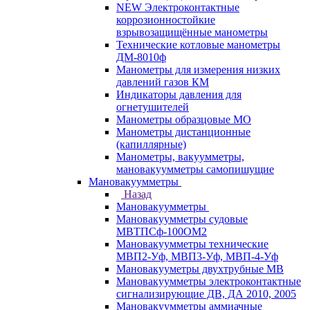
NEW Электроконтактные
коррозионностойкие
взрывозащищённые манометры
Технические котловые манометры
ДМ-8010ф
Манометры для измерения низких
давлений газов КМ
Индикаторы давления для
огнетушителей
Манометры образцовые МО
Манометры дистанционные
(капиллярные)
Манометры, вакуумметры,
мановакуумметры самопишущие
Мановакуумметры
Назад
Мановакуумметры
Мановакуумметры судовые
МВТПСф-100ОМ2
Мановакуумметры технические
МВП2-Уф, МВП3-Уф, МВП-4-Уф
Мановакууметры двухтрубные МВ
Мановакуумметры электроконтактные
сигнализирующие ДВ, ДА 2010, 2005
Мановакуумметры аммиачные