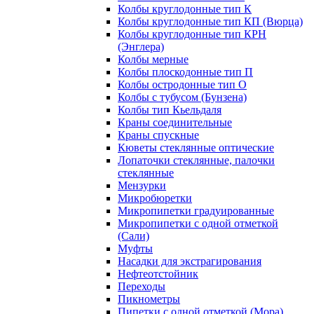
Колбы круглодонные тип К
Колбы круглодонные тип КП (Вюрца)
Колбы круглодонные тип КРН
(Энглера)
Колбы мерные
Колбы плоскодонные тип П
Колбы остродонные тип О
Колбы с тубусом (Бунзена)
Колбы тип Кьельдаля
Краны соединительные
Краны спускные
Кюветы стеклянные оптические
Лопаточки стеклянные, палочки
стеклянные
Мензурки
Микробюретки
Микропипетки градуированные
Микропипетки с одной отметкой
(Сали)
Муфты
Насадки для экстрагирования
Нефтеотстойник
Переходы
Пикнометры
Пипетки с одной отметкой (Мора)