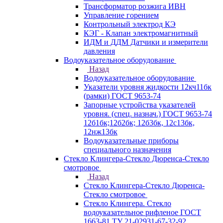
Трансформатор розжига ИВН
Управление горением
Контрольный электрод КЭ
КЭГ - Клапан электромагнитный
ИДМ и ДДМ Датчики и измерители
давления
Водоуказательное оборудование
Назад
Водоуказательное оборудование
Указатели уровня жидкости 12кч11бк
(рамки) ГОСТ 9653-74
Запорные устройства указателей
уровня. (спец. назнач.) ГОСТ 9653-74
12б1бк;12б2бк; 12б3бк, 12с13бк,
12нж13бк
Водоуказательные приборы
специального назначения
Стекло Клингера-Стекло Дюренса-Стекло
смотровое
Назад
Стекло Клингера-Стекло Дюренса-
Стекло смотровое
Стекло Клингера. Стекло
водоуказательное рифленое ГОСТ
1663-81 ТУ 21-02931-67-32-92