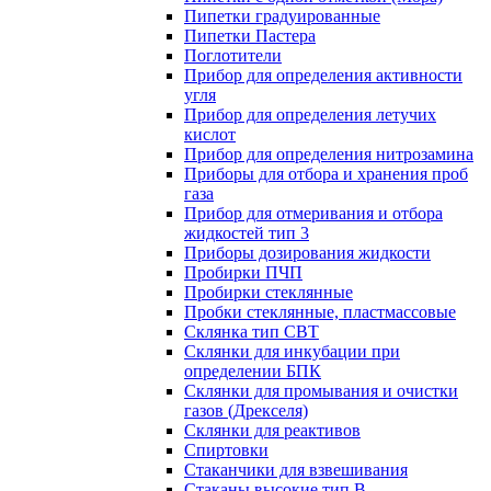
Пипетки градуированные
Пипетки Пастера
Поглотители
Прибор для определения активности
угля
Прибор для определения летучих
кислот
Прибор для определения нитрозамина
Приборы для отбора и хранения проб
газа
Прибор для отмеривания и отбора
жидкостей тип 3
Приборы дозирования жидкости
Пробирки ПЧП
Пробирки стеклянные
Пробки стеклянные, пластмассовые
Склянка тип СВТ
Склянки для инкубации при
определении БПК
Склянки для промывания и очистки
газов (Дрекселя)
Склянки для реактивов
Спиртовки
Стаканчики для взвешивания
Стаканы высокие тип В