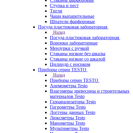
Стаканы фарфоровые
Ступка и пест
Тигли
Чаши выпарительные
Шпатели фарфоровые
Посуда пластиковая лабораторная
Назад
Посуда пластиковая лабораторная
Воронки лабораторные
Мензурки с ручкой
Стаканы низкие без шкалы
Стаканы низкие со шкалой
Цилиндр с носиком
Приборы серии TESTO
Назад
Приборы серии TESTO
Анемометры Testo
Влагомеры древесины и строительных
материалов Testo
Газоанализаторы Testo
Гигрометры Testo
Логгеры данных Testo
Люксметры Testo
Манометры Testo
Мультиметры Testo