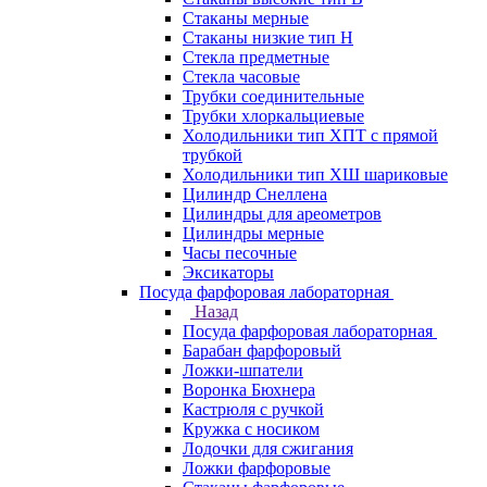
Стаканы мерные
Стаканы низкие тип Н
Стекла предметные
Стекла часовые
Трубки соединительные
Трубки хлоркальциевые
Холодильники тип ХПТ с прямой
трубкой
Холодильники тип ХШ шариковые
Цилиндр Снеллена
Цилиндры для ареометров
Цилиндры мерные
Часы песочные
Эксикаторы
Посуда фарфоровая лабораторная
Назад
Посуда фарфоровая лабораторная
Барабан фарфоровый
Ложки-шпатели
Воронка Бюхнера
Кастрюля с ручкой
Кружка с носиком
Лодочки для сжигания
Ложки фарфоровые