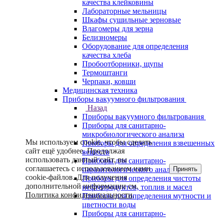
качества клейковины
Лабораторные мельницы
Шкафы сушильные зерновые
Влагомеры для зерна
Белизномеры
Оборудование для определения
качества хлеба
Пробоотборники, щупы
Термоштанги
Черпаки, ковши
Медицинская техника
Приборы вакуумного фильтрования
Назад
Приборы вакуумного фильтрования
Приборы для санитарно-
микробиологического анализа
Мы используем cookie, чтобы сделать
Приборы для определения взвешенных
сайт ещё удобнее. Продолжая
веществ
использовать данный сайт, вы
Приборы для санитарно-
соглашаетесь с использованием нами
Принять
паразитологического анализа
cookie-файлов. Для получения
Приборы для определения чистоты
дополнительной информации см.
нефтепродуктов, топлив и масел
Политика конфиденциальности
.
Приборы для определения мутности и
цветности воды
Приборы для санитарно-