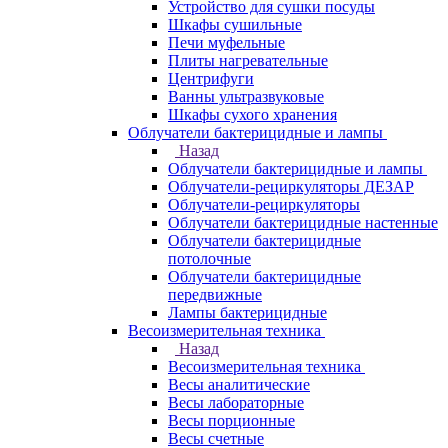
Устройство для сушки посуды
Шкафы сушильные
Печи муфельные
Плиты нагревательные
Центрифуги
Ванны ультразвуковые
Шкафы сухого хранения
Облучатели бактерицидные и лампы
Назад
Облучатели бактерицидные и лампы
Облучатели-рециркуляторы ДЕЗАР
Облучатели-рециркуляторы
Облучатели бактерицидные настенные
Облучатели бактерицидные
потолочные
Облучатели бактерицидные
передвижные
Лампы бактерицидные
Весоизмерительная техника
Назад
Весоизмерительная техника
Весы аналитические
Весы лабораторные
Весы порционные
Весы счетные