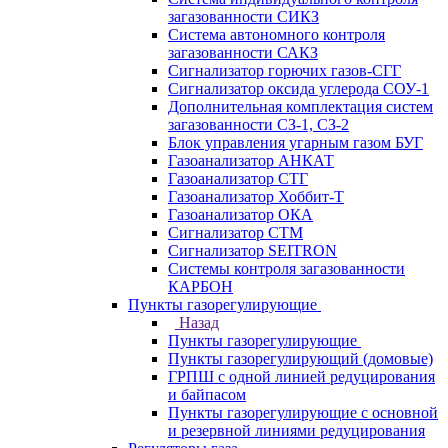
загазованности СИКЗ
Система автономного контроля
загазованности САКЗ
Сигнализатор горючих газов-СГГ
Сигнализатор оксида углерода СОУ-1
Дополнительная комплектация систем
загазованности СЗ-1, СЗ-2
Блок управления угарным газом БУГ
Газоанализатор АНКАТ
Газоанализатор СТГ
Газоанализатор Хоббит-Т
Газоанализатор ОКА
Сигнализатор СТМ
Сигнализатор SEITRON
Системы контроля загазованности
КАРБОН
Пункты газорегулирующие
Назад
Пункты газорегулирующие
Пункты газорегулирующий (домовые)
ГРПШ с одной линией редуцирования
и байпасом
Пункты газорегулирующие с основной
и резервной линиями редуцирования