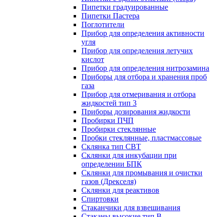
Пипетки градуированные
Пипетки Пастера
Поглотители
Прибор для определения активности
угля
Прибор для определения летучих
кислот
Прибор для определения нитрозамина
Приборы для отбора и хранения проб
газа
Прибор для отмеривания и отбора
жидкостей тип 3
Приборы дозирования жидкости
Пробирки ПЧП
Пробирки стеклянные
Пробки стеклянные, пластмассовые
Склянка тип СВТ
Склянки для инкубации при
определении БПК
Склянки для промывания и очистки
газов (Дрекселя)
Склянки для реактивов
Спиртовки
Стаканчики для взвешивания
Стаканы высокие тип В