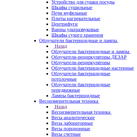
Устройство для сушки посуды
Шкафы сушильные
Печи муфельные
Плиты нагревательные
Центрифуги
Ванны ультразвуковые
Шкафы сухого хранения
Облучатели бактерицидные и лампы
Назад
Облучатели бактерицидные и лампы
Облучатели-рециркуляторы ДЕЗАР
Облучатели-рециркуляторы
Облучатели бактерицидные настенные
Облучатели бактерицидные
потолочные
Облучатели бактерицидные
передвижные
Лампы бактерицидные
Весоизмерительная техника
Назад
Весоизмерительная техника
Весы аналитические
Весы лабораторные
Весы порционные
Весы счетные