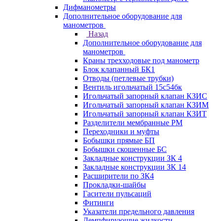
Дифманометры
Дополнительное оборудование для
манометров
Назад
Дополнительное оборудование для
манометров
Краны трехходовые под манометр
Блок клапанный БК1
Отводы (петлевые трубки)
Вентиль игольчатый 15с54бк
Игольчатый запорный клапан КЗИС
Игольчатый запорный клапан КЗИМ
Игольчатый запорный клапан КЗИТ
Разделители мембранные РМ
Переходники и муфты
Бобышки прямые БП
Бобышки скошенные БС
Закладные конструкции ЗК 4
Закладные конструкции ЗК 14
Расширители по ЗК4
Прокладки-шайбы
Гасители пульсаций
Фитинги
Указатели предельного давления
Демпфирующие жидкости