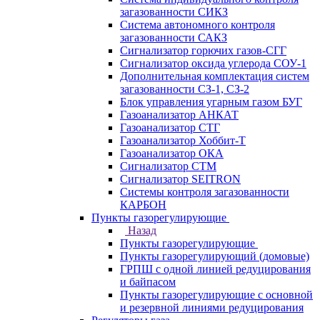
загазованности СИКЗ
Система автономного контроля
загазованности САКЗ
Сигнализатор горючих газов-СГГ
Сигнализатор оксида углерода СОУ-1
Дополнительная комплектация систем
загазованности СЗ-1, СЗ-2
Блок управления угарным газом БУГ
Газоанализатор АНКАТ
Газоанализатор СТГ
Газоанализатор Хоббит-Т
Газоанализатор ОКА
Сигнализатор СТМ
Сигнализатор SEITRON
Системы контроля загазованности
КАРБОН
Пункты газорегулирующие
Назад
Пункты газорегулирующие
Пункты газорегулирующий (домовые)
ГРПШ с одной линией редуцирования
и байпасом
Пункты газорегулирующие с основной
и резервной линиями редуцирования