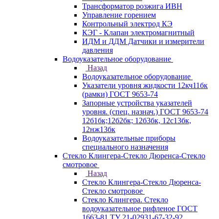
Трансформатор розжига ИВН
Управление горением
Контрольный электрод КЭ
КЭГ - Клапан электромагнитный
ИДМ и ДДМ Датчики и измерители
давления
Водоуказательное оборудование
Назад
Водоуказательное оборудование
Указатели уровня жидкости 12кч11бк
(рамки) ГОСТ 9653-74
Запорные устройства указателей
уровня. (спец. назнач.) ГОСТ 9653-74
12б1бк;12б2бк; 12б3бк, 12с13бк,
12нж13бк
Водоуказательные приборы
специального назначения
Стекло Клингера-Стекло Дюренса-Стекло
смотровое
Назад
Стекло Клингера-Стекло Дюренса-
Стекло смотровое
Стекло Клингера. Стекло
водоуказательное рифленое ГОСТ
1663-81 ТУ 21-02931-67-32-92