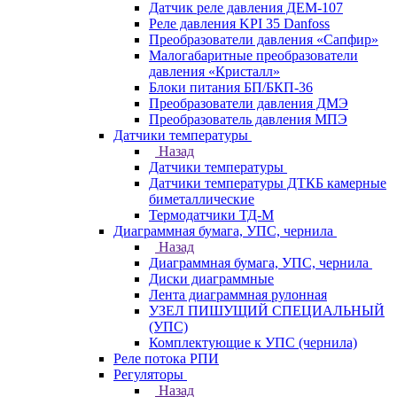
Датчик реле давления ДЕМ-107
Реле давления KPI 35 Danfoss
Преобразователи давления «Сапфир»
Малогабаритные преобразователи
давления «Кристалл»
Блоки питания БП/БКП-36
Преобразователи давления ДМЭ
Преобразователь давления МПЭ
Датчики температуры
Назад
Датчики температуры
Датчики температуры ДТКБ камерные
биметаллические
Термодатчики ТД-М
Диаграммная бумага, УПС, чернила
Назад
Диаграммная бумага, УПС, чернила
Диски диаграммные
Лента диаграммная рулонная
УЗЕЛ ПИШУЩИЙ СПЕЦИАЛЬНЫЙ
(УПС)
Комплектующие к УПС (чернила)
Реле потока РПИ
Регуляторы
Назад