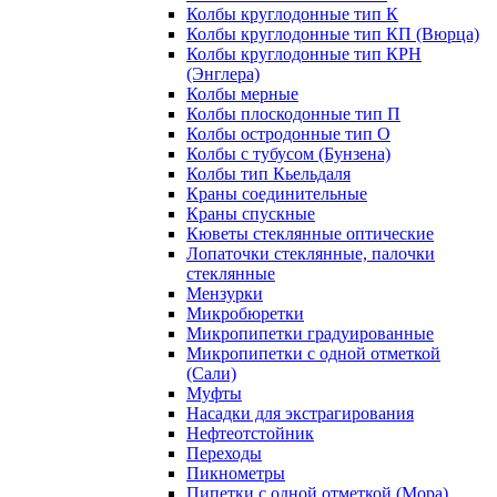
Колбы круглодонные тип К
Колбы круглодонные тип КП (Вюрца)
Колбы круглодонные тип КРН
(Энглера)
Колбы мерные
Колбы плоскодонные тип П
Колбы остродонные тип О
Колбы с тубусом (Бунзена)
Колбы тип Кьельдаля
Краны соединительные
Краны спускные
Кюветы стеклянные оптические
Лопаточки стеклянные, палочки
стеклянные
Мензурки
Микробюретки
Микропипетки градуированные
Микропипетки с одной отметкой
(Сали)
Муфты
Насадки для экстрагирования
Нефтеотстойник
Переходы
Пикнометры
Пипетки с одной отметкой (Мора)