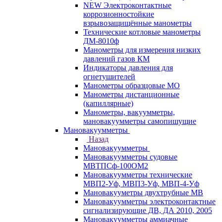
NEW Электроконтактные
коррозионностойкие
взрывозащищённые манометры
Технические котловые манометры
ДМ-8010ф
Манометры для измерения низких
давлений газов КМ
Индикаторы давления для
огнетушителей
Манометры образцовые МО
Манометры дистанционные
(капиллярные)
Манометры, вакуумметры,
мановакуумметры самопишущие
Мановакуумметры
Назад
Мановакуумметры
Мановакуумметры судовые
МВТПСф-100ОМ2
Мановакуумметры технические
МВП2-Уф, МВП3-Уф, МВП-4-Уф
Мановакууметры двухтрубные МВ
Мановакуумметры электроконтактные
сигнализирующие ДВ, ДА 2010, 2005
Мановакуумметры аммиачные