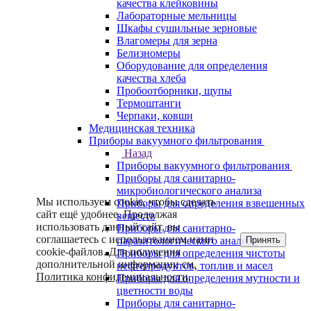
качества клейковины
Лабораторные мельницы
Шкафы сушильные зерновые
Влагомеры для зерна
Белизномеры
Оборудование для определения
качества хлеба
Пробоотборники, щупы
Термоштанги
Черпаки, ковши
Медицинская техника
Приборы вакуумного фильтрования
Назад
Приборы вакуумного фильтрования
Приборы для санитарно-
микробиологического анализа
Мы используем cookie, чтобы сделать
Приборы для определения взвешенных
сайт ещё удобнее. Продолжая
веществ
использовать данный сайт, вы
Приборы для санитарно-
соглашаетесь с использованием нами
Принять
паразитологического анализа
cookie-файлов. Для получения
Приборы для определения чистоты
дополнительной информации см.
нефтепродуктов, топлив и масел
Политика конфиденциальности
.
Приборы для определения мутности и
цветности воды
Приборы для санитарно-