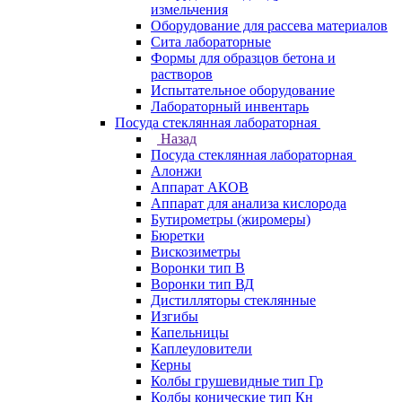
измельчения
Оборудование для рассева материалов
Сита лабораторные
Формы для образцов бетона и
растворов
Испытательное оборудование
Лабораторный инвентарь
Посуда стеклянная лабораторная
Назад
Посуда стеклянная лабораторная
Алонжи
Аппарат АКОВ
Аппарат для анализа кислорода
Бутирометры (жиромеры)
Бюретки
Вискозиметры
Воронки тип В
Воронки тип ВД
Дистилляторы стеклянные
Изгибы
Капельницы
Каплеуловители
Керны
Колбы грушевидные тип Гр
Колбы конические тип Кн