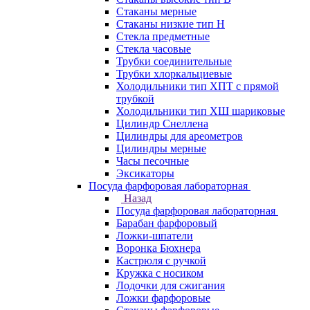
Стаканы мерные
Стаканы низкие тип Н
Стекла предметные
Стекла часовые
Трубки соединительные
Трубки хлоркальциевые
Холодильники тип ХПТ с прямой
трубкой
Холодильники тип ХШ шариковые
Цилиндр Снеллена
Цилиндры для ареометров
Цилиндры мерные
Часы песочные
Эксикаторы
Посуда фарфоровая лабораторная
Назад
Посуда фарфоровая лабораторная
Барабан фарфоровый
Ложки-шпатели
Воронка Бюхнера
Кастрюля с ручкой
Кружка с носиком
Лодочки для сжигания
Ложки фарфоровые