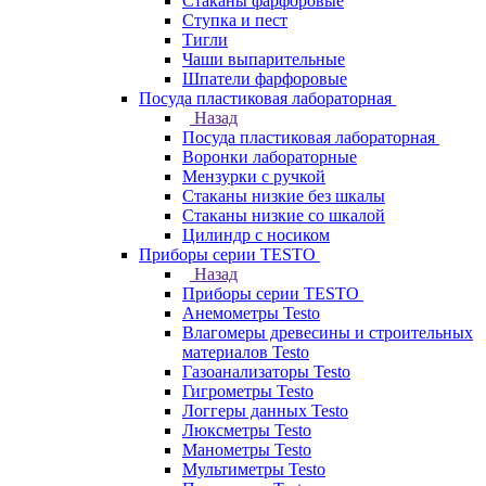
Стаканы фарфоровые
Ступка и пест
Тигли
Чаши выпарительные
Шпатели фарфоровые
Посуда пластиковая лабораторная
Назад
Посуда пластиковая лабораторная
Воронки лабораторные
Мензурки с ручкой
Стаканы низкие без шкалы
Стаканы низкие со шкалой
Цилиндр с носиком
Приборы серии TESTO
Назад
Приборы серии TESTO
Анемометры Testo
Влагомеры древесины и строительных
материалов Testo
Газоанализаторы Testo
Гигрометры Testo
Логгеры данных Testo
Люксметры Testo
Манометры Testo
Мультиметры Testo