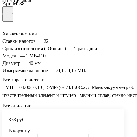
0
Нет отзывов
Арт.
M538
Характеристики
Ставки налогов
—
22
Срок изготовления ("Общие")
—
5 раб. дней
Модель
—
ТМВ-110
Диаметр
—
40 мм
Измеряемое давление
—
-0,1 - 0,15 МПа
Все характеристики
ТМВ-110Т.00(-0,1-0,15MPa)G1/8.150C.2,5 Мановакуумметр общет
чувствительный элемент и штуцер - медный сплав; стекло-инст
Все описание
373 руб.
В корзину