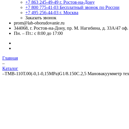
+7 863 245-49-49
г. Ростов-на-Дону
+7 800 775-41-03
Бесплатный звонок по России
+7 495 256-44-03
г. Москва
Заказать звонок
prom@lab-oborudovanie.ru
344068, г. Ростов-на-Дону, пр. М. Нагибина, д. 33А/47 оф.
Пн. – Пт.: с 8:00 до 17:00
Главная
–
Каталог
–
ТМВ-110Т.00(-0,1-0,15MPa)G1/8.150C.2,5 Мановакуумметр те