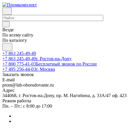
Везде
По всему сайту
По каталогу
+7 863 245-49-49
+7 863 245-49-49
г. Ростов-на-Дону
+7 800 775-41-03
Бесплатный звонок по России
+7 495 256-44-03
г. Москва
Заказать звонок
E-mail
prom@lab-oborudovanie.ru
Адрес
344068, г. Ростов-на-Дону, пр. М. Нагибина, д. 33А/47 оф. 423
Режим работы
Пн. – Пт.: с 8:00 до 17:00