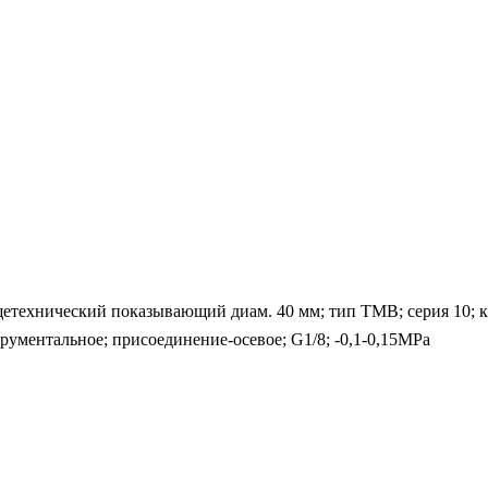
ехнический показывающий диам. 40 мм; тип ТМВ; серия 10; кт 2
рументальное; присоединение-осевое; G1/8; -0,1-0,15MPa